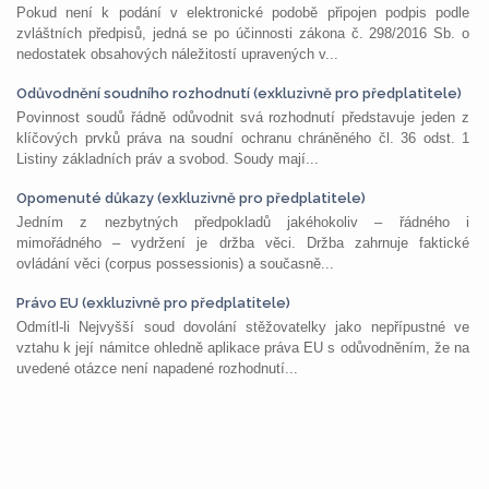
Pokud není k podání v elektronické podobě připojen podpis podle
zvláštních předpisů, jedná se po účinnosti zákona č. 298/2016 Sb. o
nedostatek obsahových náležitostí upravených v...
Odůvodnění soudního rozhodnutí (exkluzivně pro předplatitele)
Povinnost soudů řádně odůvodnit svá rozhodnutí představuje jeden z
klíčových prvků práva na soudní ochranu chráněného čl. 36 odst. 1
Listiny základních práv a svobod. Soudy mají...
Opomenuté důkazy (exkluzivně pro předplatitele)
Jedním z nezbytných předpokladů jakéhokoliv – řádného i
mimořádného – vydržení je držba věci. Držba zahrnuje faktické
ovládání věci (corpus possessionis) a současně...
Právo EU (exkluzivně pro předplatitele)
Odmítl-li Nejvyšší soud dovolání stěžovatelky jako nepřípustné ve
vztahu k její námitce ohledně aplikace práva EU s odůvodněním, že na
uvedené otázce není napadené rozhodnutí...