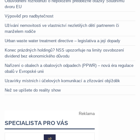
Odůvodnění rozhodnutí o nepoložení předběžné otázky Soudnímu
dvoru EU
Výpověď pro nadbytečnost
Užívání nemovitosti ve vlastnictví nezletilých dětí partnerem či
manželem rodiče
Urban waste water treatment directive – legislativa a její dopady
Konec prázdných holdingů? NSS upozorňuje na limity osvobození
dividend bez ekonomického důvodu
Nařízení o obalech a obalových odpadech (PPWR) – nová éra regulace
obalů v Evropské unii
Uzavírky místních i účelových komunikací a zřizování objížděk
Než se upíšete do reality show