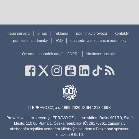
mapa serveru
o nás
reklama
podmínky provozu
kontakty
publikační podmínky
FAQ
obchodní a reklamační podmínky
Ochrana osobních údajů - GDPR
Nastavení cookies
© EPRAVO.CZ, a.s. 1999-2026, ISSN 1213-189X
Provozovatelem serveru je EPRAVO.CZ, a.s. se sídlem Dušní 907/10, Staré
Město, 110 00 Praha 1, Česká republika, IČ: 26170761, zapsaná v
obchodním rejstříku vedeném Městským soudem v Praze pod spisovou
značkou B 6510.