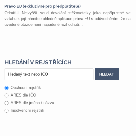
Právo EU (exkluzivně pro předplatitele)
Odmítl-li Nejvyšší soud dovolání stěžovatelky jako nepřípustné ve
vztahu k její námitce ohledně aplikace práva EU s odůvodněním, že na
uvedené otázce není napadené rozhodnutí...
HLEDÁNÍ V REJSTŘÍCÍCH
Obchodní rejstřík
ARES dle IČO
ARES dle jména / názvu
Insolvenční rejstřík