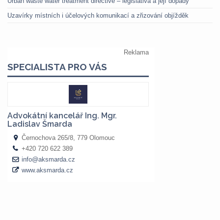
Urban waste water treatment directive – legislativa a její dopady
Uzavírky místních i účelových komunikací a zřizování objížděk