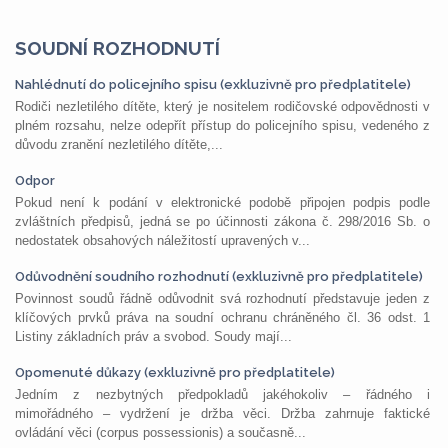
SOUDNÍ ROZHODNUTÍ
Nahlédnutí do policejního spisu (exkluzivně pro předplatitele)
Rodiči nezletilého dítěte, který je nositelem rodičovské odpovědnosti v
plném rozsahu, nelze odepřít přístup do policejního spisu, vedeného z
důvodu zranění nezletilého dítěte,...
Odpor
Pokud není k podání v elektronické podobě připojen podpis podle
zvláštních předpisů, jedná se po účinnosti zákona č. 298/2016 Sb. o
nedostatek obsahových náležitostí upravených v...
Odůvodnění soudního rozhodnutí (exkluzivně pro předplatitele)
Povinnost soudů řádně odůvodnit svá rozhodnutí představuje jeden z
klíčových prvků práva na soudní ochranu chráněného čl. 36 odst. 1
Listiny základních práv a svobod. Soudy mají...
Opomenuté důkazy (exkluzivně pro předplatitele)
Jedním z nezbytných předpokladů jakéhokoliv – řádného i
mimořádného – vydržení je držba věci. Držba zahrnuje faktické
ovládání věci (corpus possessionis) a současně...