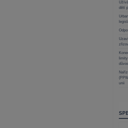
Užívá
dětí 
Urban
legis
Odpo
Uzaví
zřizo
Kone
limit
důvo
Naříz
(PPWR
unii