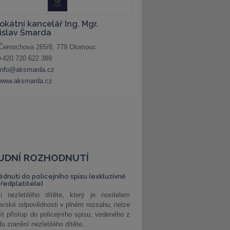
UDNÍ ROZHODNUTÍ
édnutí do policejního spisu (exkluzivně
předplatitele)
i nezletilého dítěte, který je nositelem
ovské odpovědnosti v plném rozsahu, nelze
ít přístup do policejního spisu, vedeného z
u zranění nezletilého dítěte,...