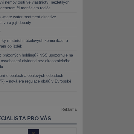
ní nemovitosti ve vlastnictví nezletilých
partnerem či manželem rodiče
 waste water treatment directive –
lativa a její dopady
r
rky místních i účelových komunikací a
vání objížděk
c prázdných holdingů? NSS upozorňuje na
y osvobození dividend bez ekonomického
du
ení o obalech a obalových odpadech
) – nová éra regulace obalů v Evropské