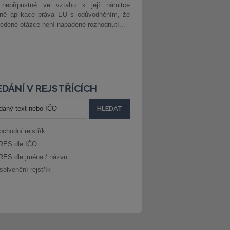
 nepřípustné ve vztahu k její námitce
dně aplikace práva EU s odůvodněním, že
edené otázce není napadené rozhodnutí...
DÁNÍ V REJSTŘÍCÍCH
bchodní rejstřík
RES dle IČO
RES dle jména / názvu
solvenční rejstřík