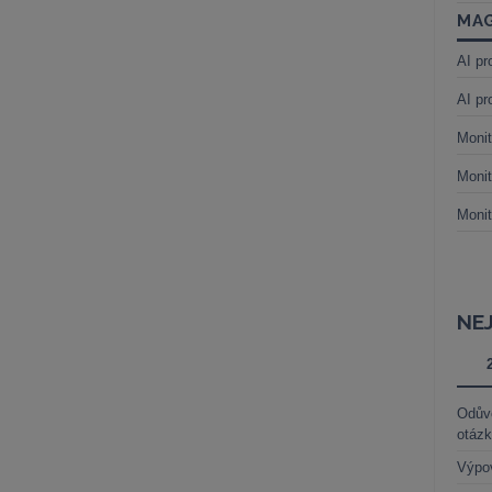
MAG
AI pr
AI pr
Monit
Monit
Monit
NE
Odůvo
otáz
Výpo