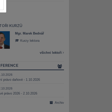
TOŘI KURZŮ
Mgr. Marek Bednář
Mgr. Veronika 
Kurzy lektora
Kurzy lektora
všichni lektoři
FERENCE
1.10.2026
ní právo daňové - 1.10.2026
2.10.2026
é právo 2026 - 2.10.2026
Archiv