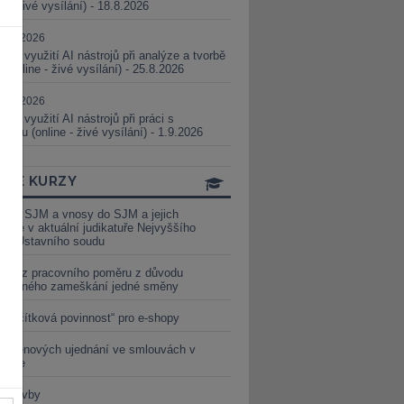
ne - živé vysílání) - 18.8.2026
5.08.2026
ické využití AI nástrojů při analýze a tvorbě
 (online - živé vysílání) - 25.8.2026
1.09.2026
ické využití AI nástrojů při práci s
aturou (online - živé vysílání) - 1.9.2026
INE KURZY
y ze SJM a vnosy do SJM a jejich
izace v aktuální judikatuře Nejvyššího
u a Ústavního soudu
věď z pracovního poměru z důvodu
luveného zameškání jedné směny
„tlačítková povinnost“ pro e-shopy
a cenových ujednání ve smlouvách v
etice
é stavby