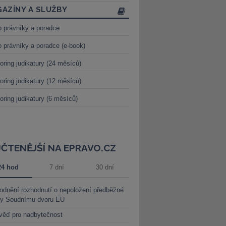
AZÍNY A SLUŽBY
o právníky a poradce
o právníky a poradce (e-book)
oring judikatury (24 měsíců)
oring judikatury (12 měsíců)
oring judikatury (6 měsíců)
JČTENĚJŠÍ NA EPRAVO.CZ
24 hod
7 dní
30 dní
dnění rozhodnutí o nepoložení předběžné
ky Soudnímu dvoru EU
věď pro nadbytečnost