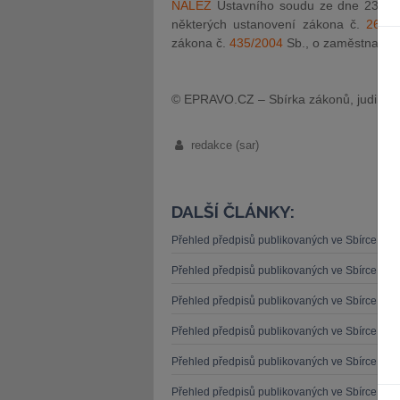
NÁLEZ
Ústavního soudu ze dne 23. kvě
některých ustanovení zákona č.
262/2
zákona č.
435/2004
Sb., o zaměstnanost
© EPRAVO.CZ – Sbírka zákonů, judikatu
redakce (sar)
DALŠÍ ČLÁNKY:
Přehled předpisů publikovaných ve Sbírce zá
Přehled předpisů publikovaných ve Sbírce zá
Přehled předpisů publikovaných ve Sbírce zá
Přehled předpisů publikovaných ve Sbírce zá
Přehled předpisů publikovaných ve Sbírce zá
Přehled předpisů publikovaných ve Sbírce zá