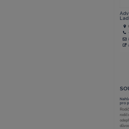
SO
Nahl
pro 
Rodič
rodič
odepř
důvod