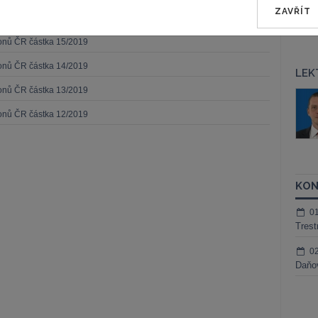
ZAVŘÍT
konů ČR částka 16/2019
konů ČR částka 15/2019
konů ČR částka 14/2019
LEK
konů ČR částka 13/2019
áš Sokol
JUDr. Martin Maisner, Ph.D.,
MCIArb
konů ČR částka 12/2019
ktora
Kurzy lektora
KON
0
Trest
0
Daňov