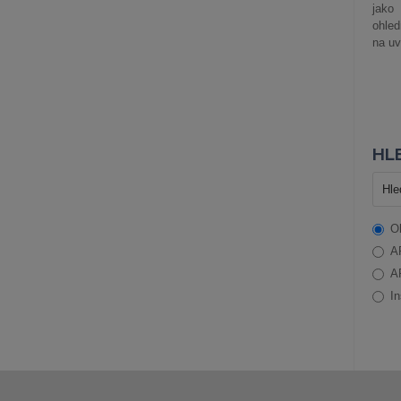
jako
ohle
na uv
HLE
O
A
A
In