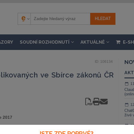
ÁZORY
SOUDNÍ ROZHODNUTÍ
AKTUÁLNĚ
E-S
NO
ID: 106134
AKT
likovaných ve Sbírce zákonů ČR
1
Claud
(onli
1
ChatG
živé 
e 2017
1
Gemin
JSTE ZDE POPRVÉ?