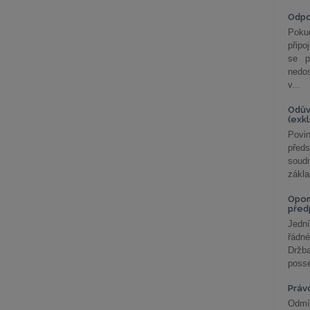
Odp
Poku
připo
se p
nedo
v...
Odův
(exk
Povin
před
soudn
zákla
Opom
před
Jední
řádné
Držba
posse
Práv
Odmít