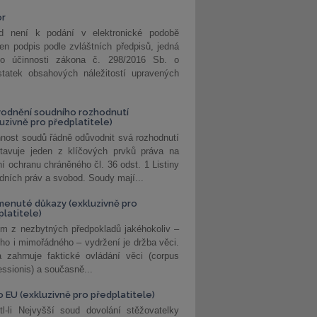
or
d není k podání v elektronické podobě
jen podpis podle zvláštních předpisů, jedná
o účinnosti zákona č. 298/2016 Sb. o
statek obsahových náležitostí upravených
odnění soudního rozhodnutí
luzivně pro předplatitele)
nost soudů řádně odůvodnit svá rozhodnutí
stavuje jeden z klíčových prvků práva na
í ochranu chráněného čl. 36 odst. 1 Listiny
dních práv a svobod. Soudy mají...
enuté důkazy (exkluzivně pro
platitele)
m z nezbytných předpokladů jakéhokoliv –
ho i mimořádného – vydržení je držba věci.
 zahrnuje faktické ovládání věci (corpus
ssionis) a současně...
o EU (exkluzivně pro předplatitele)
l-li Nejvyšší soud dovolání stěžovatelky