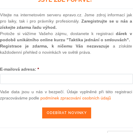
tna 2017 sp. zn. Pl. ÚS 10/12 ve věci návrhu na zrušení
(onli
006
Sb., zákoník práce, ve znění pozdějších předpisů, a
2
i, ve znění pozdějších předpisů
Vítejte na internetovém serveru epravo.cz. Jsme zdroj informací jak
Prakt
pro laiky, tak i pro právníky profesionály.
Zaregistrujte se u nás a
smluv
získejte zdarma řadu výhod.
ra, právo | www.epravo.cz
0
Protože si vážíme Vašeho zájmu, dostanete k registraci
dárek v
Prakt
podobě unikátního online kurzu "Taktika jednání o smlouvách".
judik
Registrace je zdarma, k ničemu Vás nezavazuje
a získáte
14. 7. 2017
každodenní přehled o novinkách ve světě práva.
ONL
E-mailová adresa:
*
Vnos
valor
soud
konů ČR částka 21/2019
Výpo
konů ČR částka 21/2019
Vaše data jsou u nás v bezpečí. Údaje vyplněné při této registraci
neom
zpracováváme podle
podmínek zpracování osobních údajů
konů ČR částka 20/2019
Nová 
konů ČR částka 19/2019
Změn
energ
konů ČR částka 18/2019
Čern
konů ČR částka 17/2019