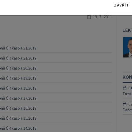
ZAVŘÍT
19. 7. 2011
LEK
áš Sokol
JUDr. Martin Maisner, Ph.D.,
MCIArb
ktora
konů ČR částka 21/2019
Kurzy lektora
konů ČR částka 21/2019
konů ČR částka 20/2019
KON
konů ČR částka 19/2019
0
konů ČR částka 18/2019
Trest
konů ČR částka 17/2019
0
konů ČR částka 16/2019
Daňov
konů ČR částka 15/2019
konů ČR částka 14/2019