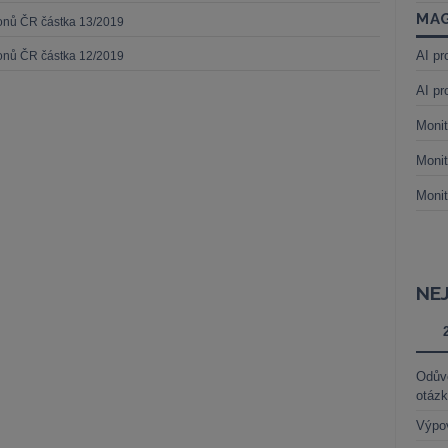
MAG
konů ČR částka 13/2019
AI pr
konů ČR částka 12/2019
AI pr
Monit
Monit
Monit
NE
Odůvo
otáz
Výpo