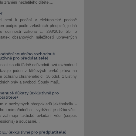
u zranění nezletilého dítěte,...
or
d není k podání v elektronické podobě
jen podpis podle zvláštních předpisů, jedná
o účinnosti zákona č. 298/2016 Sb. o
statek obsahových náležitostí upravených
odnění soudního rozhodnutí
luzivně pro předplatitele)
nost soudů řádně odůvodnit svá rozhodnutí
stavuje jeden z klíčových prvků práva na
í ochranu chráněného čl. 36 odst. 1 Listiny
dních práv a svobod. Soudy mají...
enuté důkazy (exkluzivně pro
platitele)
m z nezbytných předpokladů jakéhokoliv –
ho i mimořádného – vydržení je držba věci.
 zahrnuje faktické ovládání věci (corpus
ssionis) a současně...
o EU (exkluzivně pro předplatitele)