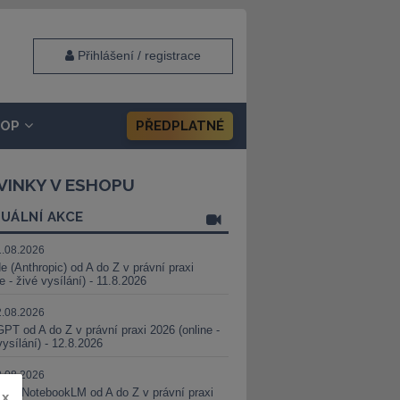
Přihlášení / registrace
HOP
PŘEDPLATNÉ
VINKY V ESHOPU
UÁLNÍ AKCE
1.08.2026
e (Anthropic) od A do Z v právní praxi
ne - živé vysílání) - 11.8.2026
2.08.2026
PT od A do Z v právní praxi 2026 (online -
vysílání) - 12.8.2026
8.08.2026
i a NotebookLM od A do Z v právní praxi
x