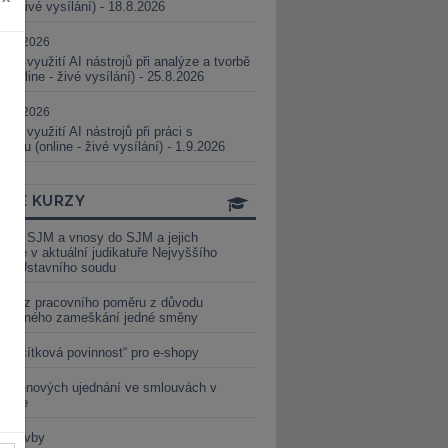
ne - živé vysílání) - 18.8.2026
5.08.2026
ické využití AI nástrojů při analýze a tvorbě
 (online - živé vysílání) - 25.8.2026
1.09.2026
ické využití AI nástrojů při práci s
aturou (online - živé vysílání) - 1.9.2026
INE KURZY
y ze SJM a vnosy do SJM a jejich
izace v aktuální judikatuře Nejvyššího
u a Ústavního soudu
věď z pracovního poměru z důvodu
luveného zameškání jedné směny
„tlačítková povinnost“ pro e-shopy
a cenových ujednání ve smlouvách v
etice
é stavby