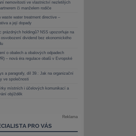
ní nemovitosti ve vlastnictví nezletilých
partnerem či manželem rodiče
 waste water treatment directive –
lativa a její dopady
c prázdných holdingů? NSS upozorňuje na
y osvobození dividend bez ekonomického
du
ení o obalech a obalových odpadech
) – nová éra regulace obalů v Evropské
s a paragrafy, díl 39.: Jak na organizační
y ve společnosti
rky místních i účelových komunikací a
vání objížděk