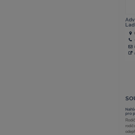
SO
Nahl
pro 
Rodič
rodič
odepř