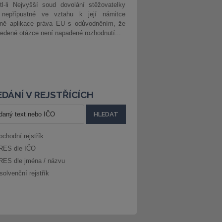
l-li Nejvyšší soud dovolání stěžovatelky
 nepřípustné ve vztahu k její námitce
dně aplikace práva EU s odůvodněním, že
edené otázce není napadené rozhodnutí...
DÁNÍ V REJSTŘÍCÍCH
bchodní rejstřík
RES dle IČO
RES dle jména / názvu
solvenční rejstřík