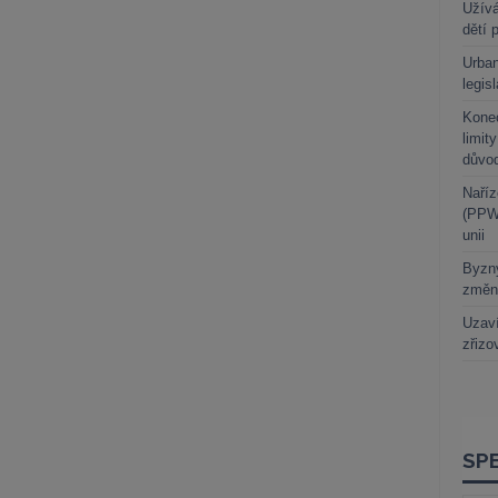
Užívá
dětí 
Urban
legis
Kone
limit
důvo
Naříz
(PPWR
unii
Byzny
změn
Uzaví
zřizo