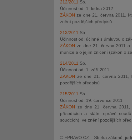
212/2011
Sb.
Účinnost od: 1. ledna 2012
ZÁKON
ze dne 21. června 2011, který
znění pozdějších předpisů
213/2011
Sb.
Účinnost od: účinné s úmluvou o zákaz
ZÁKON
ze dne 21. června 2011 o zákaz
munice a o jejím zničení (zákon o záka
214/2011
Sb.
Účinnost od: 1. září 2011
ZÁKON
ze dne 21. června 2011, kte
pozdějších předpisů
215/2011
Sb.
Účinnost od: 19. července 2011
ZÁKON
ze dne 21. června 2011, kte
přísedících a státní správě soudů 
soudcích), ve znění pozdějších předpisů
© EPRAVO.CZ – Sbírka zákonů, judikatu