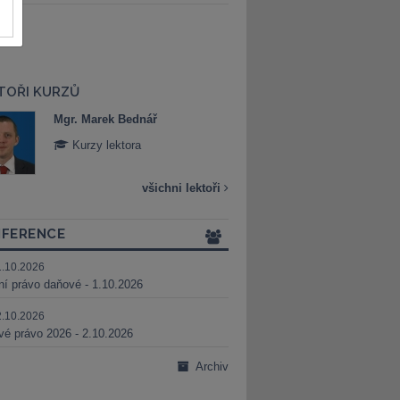
TOŘI KURZŮ
Mgr. Marek Bednář
Mgr. Veronika 
Kurzy lektora
Kurzy lektora
všichni lektoři
FERENCE
1.10.2026
ní právo daňové - 1.10.2026
2.10.2026
é právo 2026 - 2.10.2026
Archiv