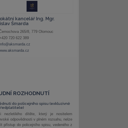
UDNÍ ROZHODNUTÍ
édnutí do policejního spisu (exkluzivně
předplatitele)
i nezletilého dítěte, který je nositelem
ovské odpovědnosti v plném rozsahu, nelze
ít přístup do policejního spisu, vedeného z