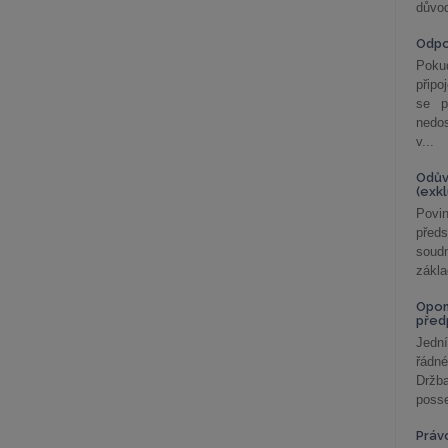
důvod
Odp
Poku
připo
se p
nedo
v...
Odův
(exk
Povin
před
soudn
zákla
Opom
před
Jední
řádné
Držba
posse
Práv