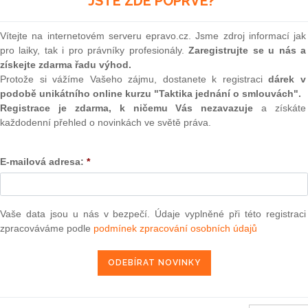
JSTE ZDE POPRVÉ?
(onli
2
m se mění zákon č.
338/1992
Sb., o dani z nemovitostí, ve
Vítejte na internetovém serveru epravo.cz. Jsme zdroj informací jak
Prakt
pro laiky, tak i pro právníky profesionály.
Zaregistrujte se u nás a
smluv
získejte zdarma řadu výhod.
0
Protože si vážíme Vašeho zájmu, dostanete k registraci
dárek v
u kazetové munice
Prakt
podobě unikátního online kurzu "Taktika jednání o smlouvách".
u použití, vývoje, výroby, skladování a převodu kazetové
judik
Registrace je zdarma, k ničemu Vás nezavazuje
a získáte
zu kazetové munice)
každodenní přehled o novinkách ve světě práva.
ONL
E-mailová adresa:
*
Vnos
rým se mění zákon č.
85/1996
Sb., o advokacii, ve znění
valor
soud
Výpo
Vaše data jsou u nás v bezpečí. Údaje vyplněné při této registraci
neom
zpracováváme podle
podmínek zpracování osobních údajů
rým se mění zákon č.
6/2002
Sb., o soudech, soudcích,
Nová 
a o změně některých dalších zákonů (zákon o soudech a
Změn
energ
Čern
ra, právo |
www.epravo.cz