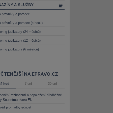
AZÍNY A SLUŽBY
o právníky a poradce
o právníky a poradce (e-book)
oring judikatury (24 měsíců)
oring judikatury (12 měsíců)
oring judikatury (6 měsíců)
JČTENĚJŠÍ NA EPRAVO.CZ
24 hod
7 dní
30 dní
dnění rozhodnutí o nepoložení předběžné
ky Soudnímu dvoru EU
věď pro nadbytečnost