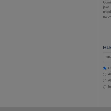
Odmít
jako
ohle
na uv
HLE
O
A
A
In