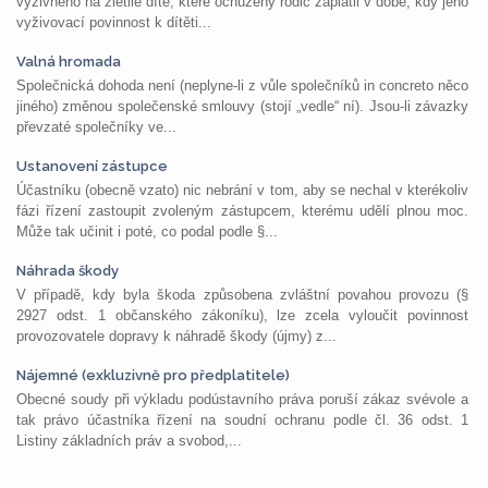
výživného na zletilé dítě, které ochuzený rodič zaplatil v době, kdy jeho
vyživovací povinnost k dítěti...
Valná hromada
Společnická dohoda není (neplyne-li z vůle společníků in concreto něco
jiného) změnou společenské smlouvy (stojí „vedle“ ní). Jsou-li závazky
převzaté společníky ve...
Ustanovení zástupce
Účastníku (obecně vzato) nic nebrání v tom, aby se nechal v kterékoliv
fázi řízení zastoupit zvoleným zástupcem, kterému udělí plnou moc.
Může tak učinit i poté, co podal podle §...
Náhrada škody
V případě, kdy byla škoda způsobena zvláštní povahou provozu (§
2927 odst. 1 občanského zákoníku), lze zcela vyloučit povinnost
provozovatele dopravy k náhradě škody (újmy) z...
Nájemné (exkluzivně pro předplatitele)
Obecné soudy při výkladu podústavního práva poruší zákaz svévole a
tak právo účastníka řízení na soudní ochranu podle čl. 36 odst. 1
Listiny základních práv a svobod,...