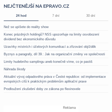
NEJČTENĚJŠÍ NA EPRAVO.CZ
24 hod
7 dní
30 dní
Než se upíšete do reality show
Konec prázdných holdingů? NSS upozorňuje na limity osvobození
dividend bez ekonomického důvodu
Uzavírky místních i účelových komunikací a zřizování objížděk
Byznys a paragrafy, díl 39.: Jak na organizační změny ve společnosti
Limity hudebního samplingu aneb konečně víme, co je pastiš
Náhrada škody
Aktuální vývoj odpadového práva v České republice: od implementace
evropských cílů k praktickým problémům aplikační praxe
Prodloužení zkušební doby ze zákona po flexinovele