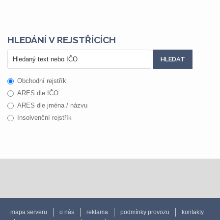
HLEDÁNÍ V REJSTŘÍCÍCH
Obchodní rejstřík
ARES dle IČO
ARES dle jména / názvu
Insolvenční rejstřík
mapa serveru
o nás
reklama
podmínky provozu
kontakty