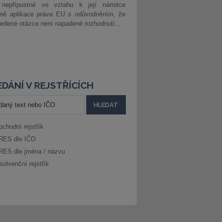
 nepřípustné ve vztahu k její námitce
dně aplikace práva EU s odůvodněním, že
edené otázce není napadené rozhodnutí...
DÁNÍ V REJSTŘÍCÍCH
bchodní rejstřík
RES dle IČO
RES dle jména / názvu
solvenční rejstřík