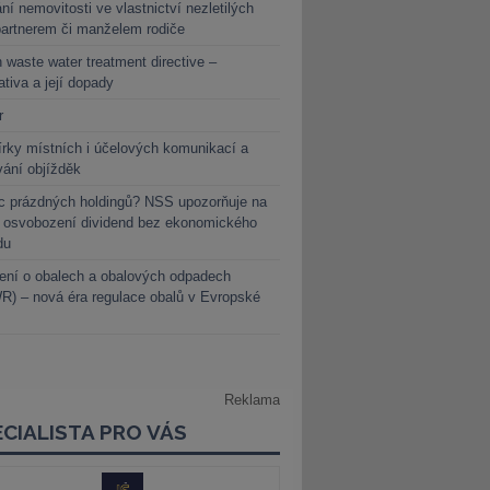
ní nemovitosti ve vlastnictví nezletilých
partnerem či manželem rodiče
 waste water treatment directive –
lativa a její dopady
r
rky místních i účelových komunikací a
vání objížděk
c prázdných holdingů? NSS upozorňuje na
y osvobození dividend bez ekonomického
du
ení o obalech a obalových odpadech
) – nová éra regulace obalů v Evropské