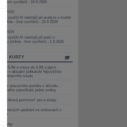
ne - živé vysílání) - 18.8.2026
5.08.2026
ické využití AI nástrojů při analýze a tvorbě
 (online - živé vysílání) - 25.8.2026
1.09.2026
ické využití AI nástrojů při práci s
aturou (online - živé vysílání) - 1.9.2026
INE KURZY
y ze SJM a vnosy do SJM a jejich
izace v aktuální judikatuře Nejvyššího
u a Ústavního soudu
věď z pracovního poměru z důvodu
luveného zameškání jedné směny
„tlačítková povinnost“ pro e-shopy
a cenových ujednání ve smlouvách v
etice
é stavby