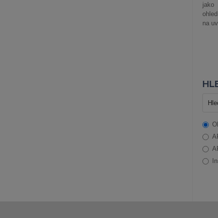
jako
ohle
na uv
HLE
O
A
A
In