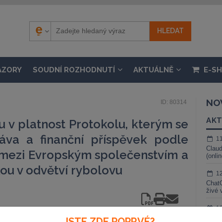
ÁZORY
SOUDNÍ ROZHODNUTÍ
AKTUÁLNĚ
E-S
NO
ID: 80314
AKT
u v platnost Protokolu, kterým se
áva a finanční příspěvek podle
1
Claud
 mezi Evropským společenstvím a
(onli
ou v odvětví rybolovu
1
ChatG
živé 
1
Gemin
JSTE ZDE POPRVÉ?