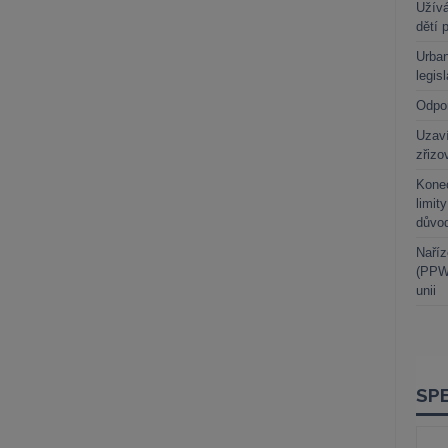
Užívá
dětí 
Urban
legis
Odpo
Uzaví
zřizo
Kone
limit
důvo
Naříz
(PPWR
unii