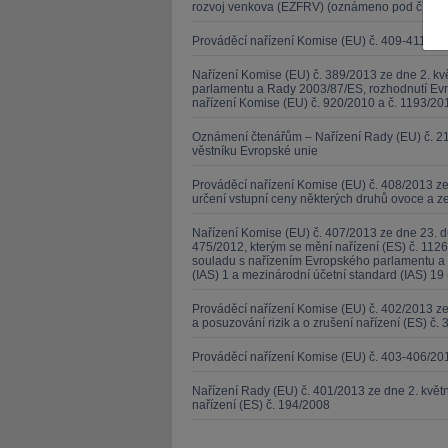
rozvoj venkova (EZFRV) (oznámeno pod čísle
Prováděcí nařízení Komise (EU) č. 409-411/20
Nařízení Komise (EU) č. 389/2013 ze dne 2. kv
parlamentu a Rady 2003/87/ES, rozhodnutí Evr
nařízení Komise (EU) č. 920/2010 a č. 1193/201
JUDr. Tomá
Oznámení čtenářům – Nařízení Rady (EU) č. 21
věstníku Evropské unie
Kurzy le
Prováděcí nařízení Komise (EU) č. 408/2013 ze
určení vstupní ceny některých druhů ovoce a z
Nařízení Komise (EU) č. 407/2013 ze dne 23. d
475/2012, kterým se mění nařízení (ES) č. 1126
souladu s nařízením Evropského parlamentu a 
(IAS) 1 a mezinárodní účetní standard (IAS) 19 
Prováděcí nařízení Komise (EU) č. 402/2013 
a posuzování rizik a o zrušení nařízení (ES) č. 
Prováděcí nařízení Komise (EU) č. 403-406/20
Nařízení Rady (EU) č. 401/2013 ze dne 2. kvě
nařízení (ES) č. 194/2008