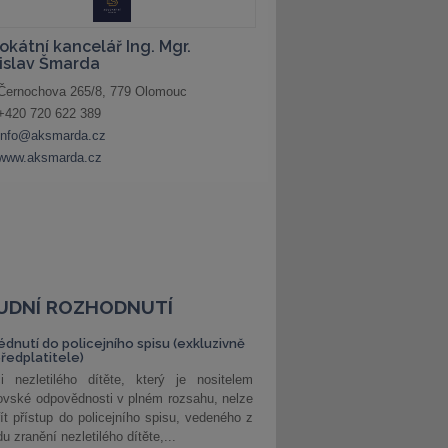
UDNÍ ROZHODNUTÍ
édnutí do policejního spisu (exkluzivně
předplatitele)
i nezletilého dítěte, který je nositelem
ovské odpovědnosti v plném rozsahu, nelze
ít přístup do policejního spisu, vedeného z
u zranění nezletilého dítěte,...