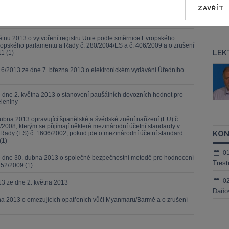
m C(2013) 2436) 2013/214/EU
ZAVŘÍT
13 ze dne 3. května 2013
ětnu 2013 o vytvoření registru Unie podle směrnice Evropského
opského parlamentu a Rady č. 280/2004/ES a č. 406/2009 a o zrušení
LEK
1 (1)
š Nielsen
JUDr. Tomáš Sokol
6/2013 ze dne 7. března 2013 o elektronickém vydávání Úředního
ktora
Kurzy lektora
 dne 2. května 2013 o stanovení paušálních dovozních hodnot pro
eleniny
ubna 2013 opravující španělské a švédské znění nařízení (EU) č.
/2008, kterým se přijímají některé mezinárodní účetní standardy v
KON
Rady (ES) č. 1606/2002, pokud jde o mezinárodní účetní standard
(1)
0
ze dne 30. dubna 2013 o společné bezpečnostní metodě pro hodnocení
Trest
352/2009 (1)
0
13 ze dne 2. května 2013
Daňov
tna 2013 o omezujících opatřeních vůči Myanmaru/Barmě a o zrušení