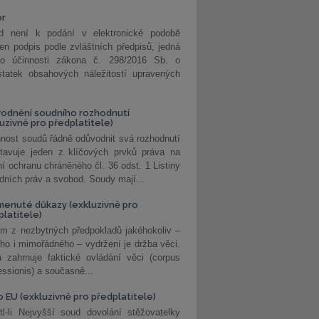
or
d není k podání v elektronické podobě
jen podpis podle zvláštních předpisů, jedná
o účinnosti zákona č. 298/2016 Sb. o
statek obsahových náležitostí upravených
odnění soudního rozhodnutí
luzivně pro předplatitele)
nost soudů řádně odůvodnit svá rozhodnutí
stavuje jeden z klíčových prvků práva na
í ochranu chráněného čl. 36 odst. 1 Listiny
dních práv a svobod. Soudy mají...
enuté důkazy (exkluzivně pro
platitele)
m z nezbytných předpokladů jakéhokoliv –
ho i mimořádného – vydržení je držba věci.
 zahrnuje faktické ovládání věci (corpus
ssionis) a současně...
o EU (exkluzivně pro předplatitele)
l-li Nejvyšší soud dovolání stěžovatelky