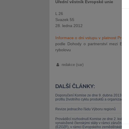
Úřední věstník Evropské unie
L 26
Svazek 55
28. ledna 2012
Informace o dni vstupu v platnost Proto
podle Dohody o partnerství mezi Evro
rybolovu
redakce (sar)
DALŠÍ ČLÁNKY:
Doporučení Komise ze dne 9. dubna 2013 o po
profilu životního cyklu produktů a organizací (
Revize jednacího řádu Výboru regionů
Prováděcí rozhodnutí Komise ze dne 2. května 2
vynaložené členskými státy v rámci záruční s
(EZOZF), v rámci Evropského zemědělského zá