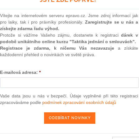
(onli
2
Vítejte na internetovém serveru epravo.cz. Jsme zdroj informací jak
Prakt
pro laiky, tak i pro právníky profesionály.
Zaregistrujte se u nás a
smluv
získejte zdarma řadu výhod.
0
Protože si vážíme Vašeho zájmu, dostanete k registraci
dárek v
kolu
, kterým se stanoví rybolovná práva a finanční příspěvek
Prakt
podobě unikátního online kurzu "Taktika jednání o smlouvách".
judik
pským společenstvím a Kapverdskou republikou v odvětví
Registrace je zdarma, k ničemu Vás nezavazuje
a získáte
každodenní přehled o novinkách ve světě práva.
ONL
28. 1. 2012
E-mailová adresa:
*
Vnos
valor
soud
Výpo
Vaše data jsou u nás v bezpečí. Údaje vyplněné při této registraci
neom
zpracováváme podle
podmínek zpracování osobních údajů
užívání společných metod pro měření a sdělování environmentálního
1) 2013/179/EU
Nová 
Změn
energ
013, kterým se z financování Evropskou unií vylučují některé výdaje
ekce Evropského zemědělského orientačního a záručního fondu
Čern
ručního fondu (EZZF) a v rámci Evropského zemědělského fondu pro