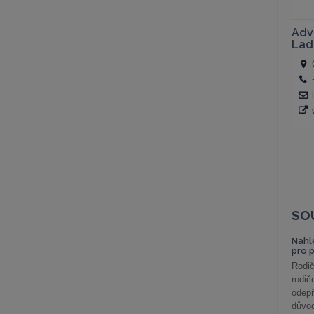
SO
Nahl
pro 
Rodič
rodič
odepř
důvod