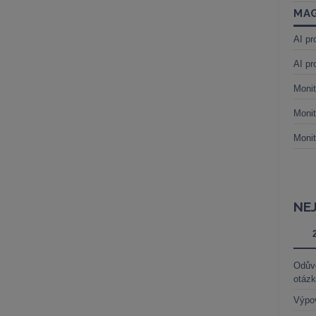
MAG
AI pr
AI pr
Monit
Monit
Monit
NE
Odůvo
otáz
Výpo