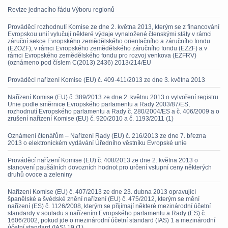
Revize jednacího řádu Výboru regionů
Prováděcí rozhodnutí Komise ze dne 2. května 2013, kterým se z financování
Evropskou unií vylučují některé výdaje vynaložené členskými státy v rámci
záruční sekce Evropského zemědělského orientačního a záručního fondu
(EZOZF), v rámci Evropského zemědělského záručního fondu (EZZF) a v
rámci Evropského zemědělského fondu pro rozvoj venkova (EZFRV)
(oznámeno pod číslem C(2013) 2436) 2013/214/EU
Prováděcí nařízení Komise (EU) č. 409-411/2013 ze dne 3. května 2013
Nařízení Komise (EU) č. 389/2013 ze dne 2. květnu 2013 o vytvoření registru
Unie podle směrnice Evropského parlamentu a Rady 2003/87/ES,
rozhodnutí Evropského parlamentu a Rady č. 280/2004/ES a č. 406/2009 a o
zrušení nařízení Komise (EU) č. 920/2010 a č. 1193/2011 (1)
Oznámení čtenářům – Nařízení Rady (EU) č. 216/2013 ze dne 7. března
2013 o elektronickém vydávání Úředního věstníku Evropské unie
Prováděcí nařízení Komise (EU) č. 408/2013 ze dne 2. května 2013 o
stanovení paušálních dovozních hodnot pro určení vstupní ceny některých
druhů ovoce a zeleniny
Nařízení Komise (EU) č. 407/2013 ze dne 23. dubna 2013 opravující
španělské a švédské znění nařízení (EU) č. 475/2012, kterým se mění
nařízení (ES) č. 1126/2008, kterým se přijímají některé mezinárodní účetní
standardy v souladu s nařízením Evropského parlamentu a Rady (ES) č.
1606/2002, pokud jde o mezinárodní účetní standard (IAS) 1 a mezinárodní
účetní standard (IAS) 19 (1)