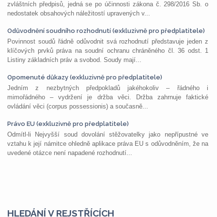
zvláštních předpisů, jedná se po účinnosti zákona č. 298/2016 Sb. o
nedostatek obsahových náležitostí upravených v...
Odůvodnění soudního rozhodnutí (exkluzivně pro předplatitele)
Povinnost soudů řádně odůvodnit svá rozhodnutí představuje jeden z
klíčových prvků práva na soudní ochranu chráněného čl. 36 odst. 1
Listiny základních práv a svobod. Soudy mají...
Opomenuté důkazy (exkluzivně pro předplatitele)
Jedním z nezbytných předpokladů jakéhokoliv – řádného i
mimořádného – vydržení je držba věci. Držba zahrnuje faktické
ovládání věci (corpus possessionis) a současně...
Právo EU (exkluzivně pro předplatitele)
Odmítl-li Nejvyšší soud dovolání stěžovatelky jako nepřípustné ve
vztahu k její námitce ohledně aplikace práva EU s odůvodněním, že na
uvedené otázce není napadené rozhodnutí...
HLEDÁNÍ V REJSTŘÍCÍCH