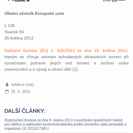
Úřední věstník Evropské unie
L 136
Svazek 55
25.května 2012
Nařízení Komise (EU) č. 432/2012 ze dne 16. května 2012
,
kterým se zřizuje seznam schválených zdravotních tvrzení při
označování potravin jiných než tvrzení o snížení rizika
onemocnění a o vývoji a zdraví dětí (1)
redakce (sar)
25. 5. 2012
DALŠÍ ČLÁNKY:
Doporučení Komise ze dne 9. dubna 2013 o používání společných metod
pro měření a sdělování environmentálního profilu životního cyklu produktů a
organizací (1) 2013/179/EU