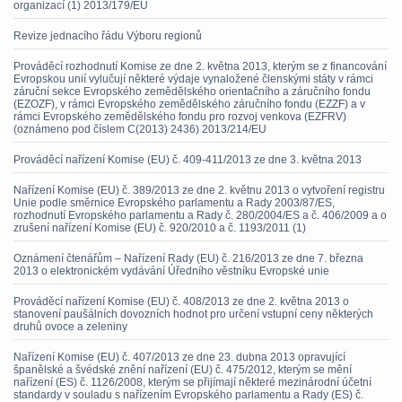
organizací (1) 2013/179/EU
Revize jednacího řádu Výboru regionů
Prováděcí rozhodnutí Komise ze dne 2. května 2013, kterým se z financování
Evropskou unií vylučují některé výdaje vynaložené členskými státy v rámci
záruční sekce Evropského zemědělského orientačního a záručního fondu
(EZOZF), v rámci Evropského zemědělského záručního fondu (EZZF) a v
rámci Evropského zemědělského fondu pro rozvoj venkova (EZFRV)
(oznámeno pod číslem C(2013) 2436) 2013/214/EU
Prováděcí nařízení Komise (EU) č. 409-411/2013 ze dne 3. května 2013
Nařízení Komise (EU) č. 389/2013 ze dne 2. květnu 2013 o vytvoření registru
Unie podle směrnice Evropského parlamentu a Rady 2003/87/ES,
rozhodnutí Evropského parlamentu a Rady č. 280/2004/ES a č. 406/2009 a o
zrušení nařízení Komise (EU) č. 920/2010 a č. 1193/2011 (1)
Oznámení čtenářům – Nařízení Rady (EU) č. 216/2013 ze dne 7. března
2013 o elektronickém vydávání Úředního věstníku Evropské unie
Prováděcí nařízení Komise (EU) č. 408/2013 ze dne 2. května 2013 o
stanovení paušálních dovozních hodnot pro určení vstupní ceny některých
druhů ovoce a zeleniny
Nařízení Komise (EU) č. 407/2013 ze dne 23. dubna 2013 opravující
španělské a švédské znění nařízení (EU) č. 475/2012, kterým se mění
nařízení (ES) č. 1126/2008, kterým se přijímají některé mezinárodní účetní
standardy v souladu s nařízením Evropského parlamentu a Rady (ES) č.