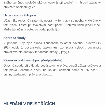
jiného) změnou společenské smlouvy (stojí „vedle“ ní). Jsou-li závazky
převzaté společníky ve...
Ustanovení zástupce
Účastníku (obecně vzato) nic nebrání v tom, aby se nechal v kterékoliv
fázi řízení zastoupit zvoleným zástupcem, kterému udělí plnou moc.
Může tak učinit i poté, co podal podle §...
Náhrada škody
V případě, kdy byla škoda způsobena zvláštní povahou provozu (§
2927 odst. 1 občanského zákoníku), lze zcela vyloučit povinnost
provozovatele dopravy k náhradě škody (újmy) z...
Nájemné (exkluzivně pro předplatitele)
Obecné soudy při výkladu podústavního práva poruší zákaz svévole a
tak právo účastníka řízení na soudní ochranu podle čl. 36 odst. 1
Listiny základních práv a svobod,...
HLEDÁNÍ V REJSTŘÍCÍCH