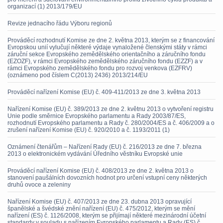
organizací (1) 2013/179/EU
Revize jednacího řádu Výboru regionů
Prováděcí rozhodnutí Komise ze dne 2. května 2013, kterým se z financování
Evropskou unií vylučují některé výdaje vynaložené členskými státy v rámci
záruční sekce Evropského zemědělského orientačního a záručního fondu
(EZOZF), v rámci Evropského zemědělského záručního fondu (EZZF) a v
rámci Evropského zemědělského fondu pro rozvoj venkova (EZFRV)
(oznámeno pod číslem C(2013) 2436) 2013/214/EU
Prováděcí nařízení Komise (EU) č. 409-411/2013 ze dne 3. května 2013
Nařízení Komise (EU) č. 389/2013 ze dne 2. květnu 2013 o vytvoření registru
Unie podle směrnice Evropského parlamentu a Rady 2003/87/ES,
rozhodnutí Evropského parlamentu a Rady č. 280/2004/ES a č. 406/2009 a o
zrušení nařízení Komise (EU) č. 920/2010 a č. 1193/2011 (1)
Oznámení čtenářům – Nařízení Rady (EU) č. 216/2013 ze dne 7. března
2013 o elektronickém vydávání Úředního věstníku Evropské unie
Prováděcí nařízení Komise (EU) č. 408/2013 ze dne 2. května 2013 o
stanovení paušálních dovozních hodnot pro určení vstupní ceny některých
druhů ovoce a zeleniny
Nařízení Komise (EU) č. 407/2013 ze dne 23. dubna 2013 opravující
španělské a švédské znění nařízení (EU) č. 475/2012, kterým se mění
nařízení (ES) č. 1126/2008, kterým se přijímají některé mezinárodní účetní
standardy v souladu s nařízením Evropského parlamentu a Rady (ES) č.