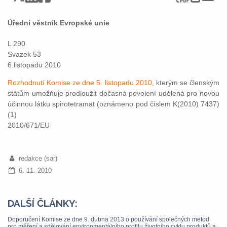
Úřední věstník Evropské unie
L 290
Svazek 53
6.listopadu 2010
Rozhodnutí Komise ze dne 5. listopadu 2010
, kterým se členským
státům umožňuje prodloužit dočasná povolení udělená pro novou
účinnou látku spirotetramat (oznámeno pod číslem K(2010) 7437)
(1)
2010/671/EU
redakce (sar)
6. 11. 2010
DALŠÍ ČLÁNKY:
Doporučení Komise ze dne 9. dubna 2013 o používání společných metod
pro měření a sdělování environmentálního profilu životního cyklu produktů a