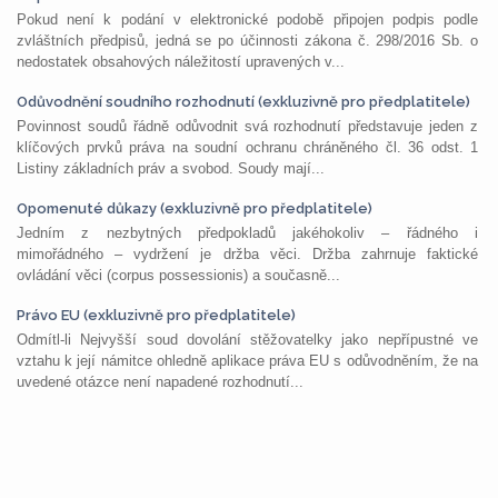
Pokud není k podání v elektronické podobě připojen podpis podle
zvláštních předpisů, jedná se po účinnosti zákona č. 298/2016 Sb. o
nedostatek obsahových náležitostí upravených v...
Odůvodnění soudního rozhodnutí (exkluzivně pro předplatitele)
Povinnost soudů řádně odůvodnit svá rozhodnutí představuje jeden z
klíčových prvků práva na soudní ochranu chráněného čl. 36 odst. 1
Listiny základních práv a svobod. Soudy mají...
Opomenuté důkazy (exkluzivně pro předplatitele)
Jedním z nezbytných předpokladů jakéhokoliv – řádného i
mimořádného – vydržení je držba věci. Držba zahrnuje faktické
ovládání věci (corpus possessionis) a současně...
Právo EU (exkluzivně pro předplatitele)
Odmítl-li Nejvyšší soud dovolání stěžovatelky jako nepřípustné ve
vztahu k její námitce ohledně aplikace práva EU s odůvodněním, že na
uvedené otázce není napadené rozhodnutí...