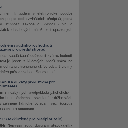
or
d není k podání v elektronické podobě
jen podpis podle zvláštních předpisů, jedná
o účinnosti zákona č. 298/2016 Sb. o
statek obsahových náležitostí upravených
odnění soudního rozhodnutí
luzivně pro předplatitele)
nost soudů řádně odůvodnit svá rozhodnutí
stavuje jeden z klíčových prvků práva na
í ochranu chráněného čl. 36 odst. 1 Listiny
dních práv a svobod. Soudy mají...
enuté důkazy (exkluzivně pro
platitele)
m z nezbytných předpokladů jakéhokoliv –
ho i mimořádného – vydržení je držba věci.
 zahrnuje faktické ovládání věci (corpus
ssionis) a současně...
o EU (exkluzivně pro předplatitele)
l-li Nejvyšší soud dovolání stěžovatelky