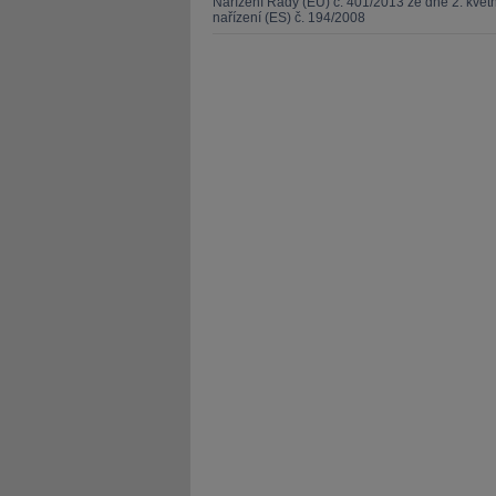
Nařízení Rady (EU) č. 401/2013 ze dne 2. kvě
nařízení (ES) č. 194/2008