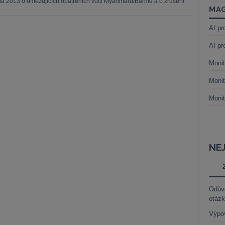
tna 2013 o omezujících opatřeních vůči Myanmaru/Barmě a o zrušení
MAG
AI pr
AI pr
Monit
Monit
Monit
NE
Odůvo
otáz
Výpo