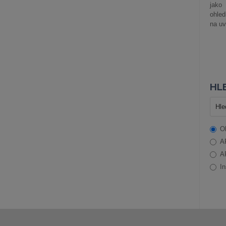
jako
ohle
na uv
HLE
O
A
A
In