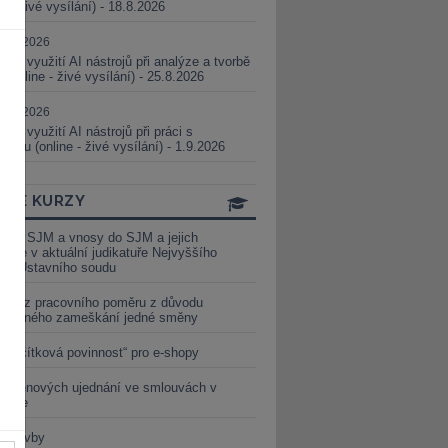
ne - živé vysílání) - 18.8.2026
5.08.2026
ické využití AI nástrojů při analýze a tvorbě
 (online - živé vysílání) - 25.8.2026
1.09.2026
ické využití AI nástrojů při práci s
aturou (online - živé vysílání) - 1.9.2026
INE KURZY
y ze SJM a vnosy do SJM a jejich
izace v aktuální judikatuře Nejvyššího
u a Ústavního soudu
věď z pracovního poměru z důvodu
luveného zameškání jedné směny
„tlačítková povinnost“ pro e-shopy
a cenových ujednání ve smlouvách v
etice
é stavby