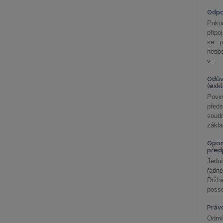
Odp
Poku
připo
se p
nedo
v...
Odův
(exk
Povin
před
soudn
zákla
Opom
před
Jední
řádné
Držba
posse
Práv
Odmít