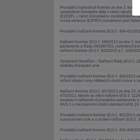
Prováděcí rozhodnutí Komise ze dne 2. května 2
vynaložené členskými státy v rámci záruční s
(EZOZF), v rámci Evropského zemědělského zá
rozvoj venkova (EZFRV) (oznámeno pod čísle
Prováděcí nařízení Komise (EU) č. 409-411/20
JUDr. Tomáš Nielsen
JUDr. Tom
Nařízení Komise (EU) č. 389/2013 ze dne 2. kv
parlamentu a Rady 2003/87/ES, rozhodnutí Evr
Kurzy lektora
nařízení Komise (EU) č. 920/2010 a č. 1193/201
Kurzy le
Oznámení čtenářům – Nařízení Rady (EU) č. 21
věstníku Evropské unie
Prováděcí nařízení Komise (EU) č. 408/2013 ze
určení vstupní ceny některých druhů ovoce a z
Nařízení Komise (EU) č. 407/2013 ze dne 23. d
475/2012, kterým se mění nařízení (ES) č. 1126
souladu s nařízením Evropského parlamentu a 
(IAS) 1 a mezinárodní účetní standard (IAS) 19 
Prováděcí nařízení Komise (EU) č. 402/2013 
a posuzování rizik a o zrušení nařízení (ES) č. 
Prováděcí nařízení Komise (EU) č. 403-406/20