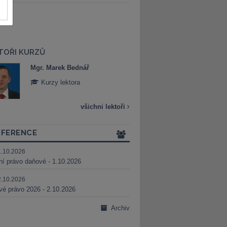
TOŘI KURZŮ
Mgr. Marek Bednář
Mgr. Veronika 
Kurzy lektora
Kurzy lektora
všichni lektoři
FERENCE
1.10.2026
ní právo daňové - 1.10.2026
2.10.2026
é právo 2026 - 2.10.2026
Archiv