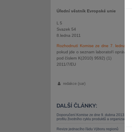
Úřední věstník Evropské unie
L 5
Svazek 54
8.ledna 2011
Rozhodnutí Komise ze dne 7. ledna 2
pokud jde o seznam laboratoří oprávněn
pod číslem K(2010) 9592) (1)
2011/7/EU
redakce (sar)
DALŠÍ ČLÁNKY:
Doporučení Komise ze dne 9. dubna 2013 o po
profilu životního cyklu produktů a organizací (
Revize jednacího řádu Výboru regionů