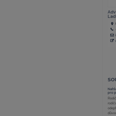
SO
Nahl
pro 
Rodič
rodič
odepř
důvod