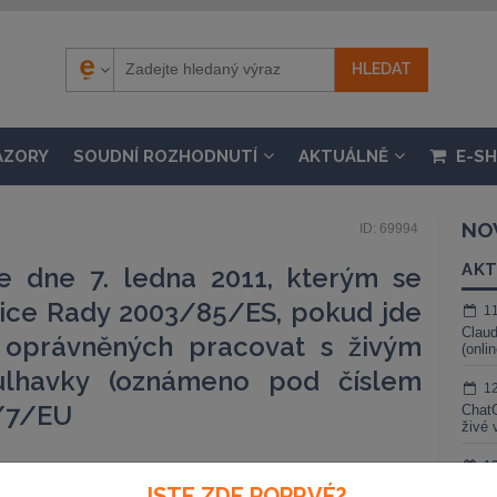
ÁZORY
SOUDNÍ ROZHODNUTÍ
AKTUÁLNĚ
E-S
NO
ID: 69994
AKT
e dne 7. ledna 2011, kterým se
nice Rady 2003/85/ES, pokud jde
1
Claud
 oprávněných pracovat s živým
(onli
kulhavky (oznámeno pod číslem
1
1/7/EU
ChatG
živé 
1
Gemin
JSTE ZDE POPRVÉ?