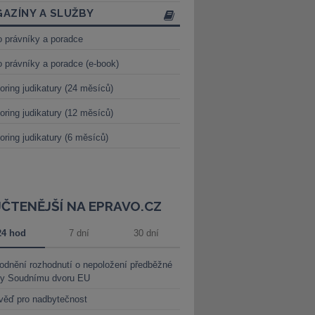
AZÍNY A SLUŽBY
o právníky a poradce
o právníky a poradce (e-book)
oring judikatury (24 měsíců)
oring judikatury (12 měsíců)
oring judikatury (6 měsíců)
JČTENĚJŠÍ NA EPRAVO.CZ
24 hod
7 dní
30 dní
dnění rozhodnutí o nepoložení předběžné
ky Soudnímu dvoru EU
věď pro nadbytečnost