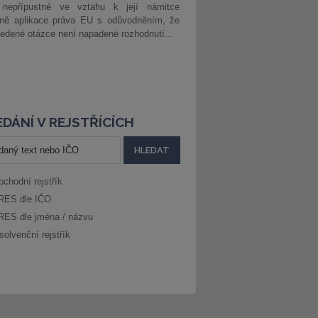
 nepřípustné ve vztahu k její námitce
dně aplikace práva EU s odůvodněním, že
edené otázce není napadené rozhodnutí...
DÁNÍ V REJSTŘÍCÍCH
bchodní rejstřík
RES dle IČO
RES dle jména / názvu
solvenční rejstřík