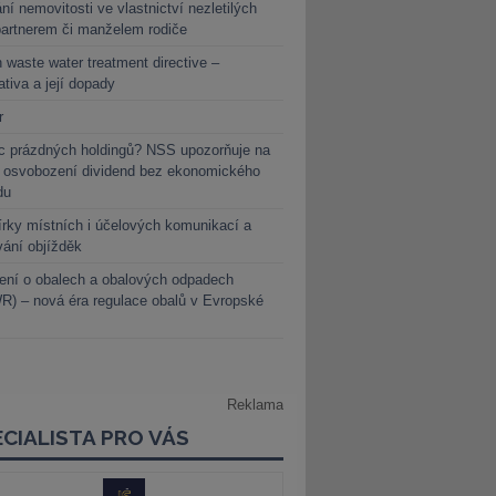
ní nemovitosti ve vlastnictví nezletilých
partnerem či manželem rodiče
 waste water treatment directive –
lativa a její dopady
r
c prázdných holdingů? NSS upozorňuje na
y osvobození dividend bez ekonomického
du
rky místních i účelových komunikací a
vání objížděk
ení o obalech a obalových odpadech
) – nová éra regulace obalů v Evropské