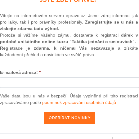
(onli
2
Vítejte na internetovém serveru epravo.cz. Jsme zdroj informací jak
Prakt
pro laiky, tak i pro právníky profesionály.
Zaregistrujte se u nás a
smluv
získejte zdarma řadu výhod.
0
Protože si vážíme Vašeho zájmu, dostanete k registraci
dárek v
Prakt
podobě unikátního online kurzu "Taktika jednání o smlouvách".
judik
011
, kterým se mění příloha XI směrnice Rady 2003/85/ES,
Registrace je zdarma, k ničemu Vás nezavazuje
a získáte
ých pracovat s živým virem slintavky a kulhavky (oznámeno
každodenní přehled o novinkách ve světě práva.
ONL
E-mailová adresa:
*
Vnos
valor
soud
8. 1. 2011
Výpo
Vaše data jsou u nás v bezpečí. Údaje vyplněné při této registraci
neom
zpracováváme podle
podmínek zpracování osobních údajů
Nová 
Změn
užívání společných metod pro měření a sdělování environmentálního
energ
1) 2013/179/EU
Čern