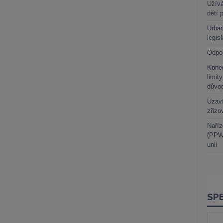
Užívá
dětí 
Urban
legis
Odpo
Kone
limit
důvo
Uzaví
zřizo
Naříz
(PPWR
unii