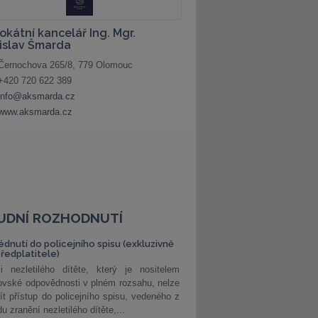
UDNÍ ROZHODNUTÍ
édnutí do policejního spisu (exkluzivně
předplatitele)
i nezletilého dítěte, který je nositelem
ovské odpovědnosti v plném rozsahu, nelze
ít přístup do policejního spisu, vedeného z
u zranění nezletilého dítěte,...