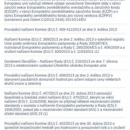
Evropskou unií vylučují některé výdaje vynaložené členskými státy v rámci
záruční sekce Evropského zemědělského orientačního a záručního fondu
(EZOZF), v rámci Evropského zemědělského záručního fondu (EZZF) a v
rámci Evropského zemědělského fondu pro rozvoj venkova (EZFRV)
(oznámeno pod číslem C(2013) 2436) 2013/214/EU
Prováděcí nařízení Komise (EU) č. 409-411/2013 ze dne 3. května 2013
Nařízení Komise (EU) č. 389/2013 ze dne 2. květnu 2013 o vytvoření registru
Unie podle směrnice Evropského parlamentu a Rady 2003/87/ES,
rozhodnutí Evropského parlamentu a Rady č. 280/2004/ES a č. 406/2009 a o
zrušení nařízení Komise (EU) č. 920/2010 a č. 1193/2011 (1)
Oznámení čtenářům – Nařízení Rady (EU) č. 216/2013 ze dne 7. března
2013 o elektronickém vydávání Úředního věstníku Evropské unie
Prováděcí nařízení Komise (EU) č. 408/2013 ze dne 2. května 2013 o
stanovení paušálních dovozních hodnot pro určení vstupní ceny některých
druhů ovoce a zeleniny
Nařízení Komise (EU) č. 407/2013 ze dne 23. dubna 2013 opravující
španělské a švédské znění nařízení (EU) č. 475/2012, kterým se mění
nařízení (ES) č. 1126/2008, kterým se přijímají některé mezinárodní účetní
standardy v souladu s nařízením Evropského parlamentu a Rady (ES) č.
1606/2002, pokud jde o mezinárodní účetní standard (IAS) 1 a mezinárodní
účetní standard (IAS) 19 (1)
Prováděcí nařízení Komise (EU) č. 402/2013 ze dne 30. dubna 2013 o
společné bezpečnostní metodě pro hodnocení a posuzování rizik a o zrušení