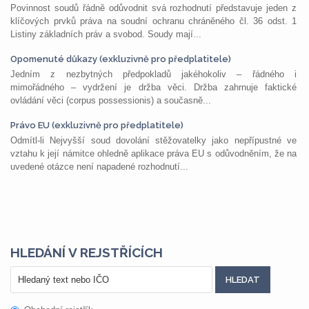
Povinnost soudů řádně odůvodnit svá rozhodnutí představuje jeden z
klíčových prvků práva na soudní ochranu chráněného čl. 36 odst. 1
Listiny základních práv a svobod. Soudy mají...
Opomenuté důkazy (exkluzivně pro předplatitele)
Jedním z nezbytných předpokladů jakéhokoliv – řádného i
mimořádného – vydržení je držba věci. Držba zahrnuje faktické
ovládání věci (corpus possessionis) a současně...
Právo EU (exkluzivně pro předplatitele)
Odmítl-li Nejvyšší soud dovolání stěžovatelky jako nepřípustné ve
vztahu k její námitce ohledně aplikace práva EU s odůvodněním, že na
uvedené otázce není napadené rozhodnutí...
HLEDÁNÍ V REJSTŘÍCÍCH