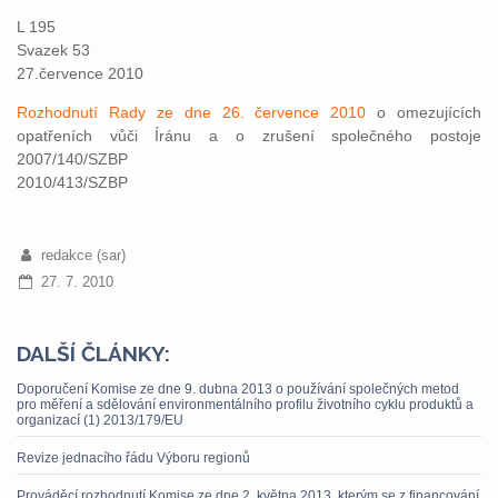
L 195
Svazek 53
27.července 2010
Rozhodnutí Rady ze dne 26. července 2010
o omezujících
opatřeních vůči Íránu a o zrušení společného postoje
2007/140/SZBP
2010/413/SZBP
redakce (sar)
27. 7. 2010
DALŠÍ ČLÁNKY:
Doporučení Komise ze dne 9. dubna 2013 o používání společných metod
pro měření a sdělování environmentálního profilu životního cyklu produktů a
organizací (1) 2013/179/EU
Revize jednacího řádu Výboru regionů
Prováděcí rozhodnutí Komise ze dne 2. května 2013, kterým se z financování