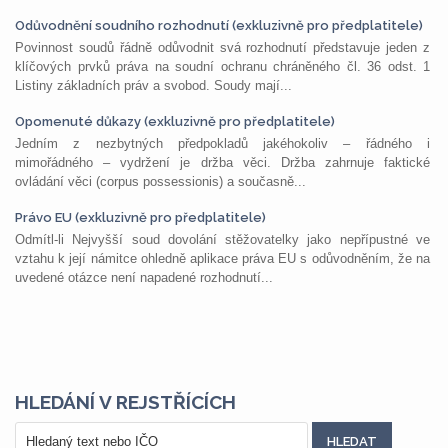
Odůvodnění soudního rozhodnutí (exkluzivně pro předplatitele)
Povinnost soudů řádně odůvodnit svá rozhodnutí představuje jeden z
klíčových prvků práva na soudní ochranu chráněného čl. 36 odst. 1
Listiny základních práv a svobod. Soudy mají...
Opomenuté důkazy (exkluzivně pro předplatitele)
Jedním z nezbytných předpokladů jakéhokoliv – řádného i
mimořádného – vydržení je držba věci. Držba zahrnuje faktické
ovládání věci (corpus possessionis) a současně...
Právo EU (exkluzivně pro předplatitele)
Odmítl-li Nejvyšší soud dovolání stěžovatelky jako nepřípustné ve
vztahu k její námitce ohledně aplikace práva EU s odůvodněním, že na
uvedené otázce není napadené rozhodnutí...
HLEDÁNÍ V REJSTŘÍCÍCH