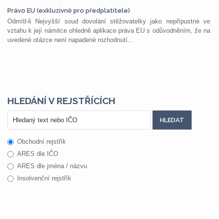
Právo EU (exkluzivně pro předplatitele)
Odmítl-li Nejvyšší soud dovolání stěžovatelky jako nepřípustné ve
vztahu k její námitce ohledně aplikace práva EU s odůvodněním, že na
uvedené otázce není napadené rozhodnutí...
HLEDÁNÍ V REJSTŘÍCÍCH
Obchodní rejstřík
ARES dle IČO
ARES dle jména / názvu
Insolvenční rejstřík