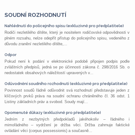
SOUDNÍ ROZHODNUTÍ
Nahlédnutí do policejního spisu (exkluzivně pro předplatitele)
Rodiči nezletilého dítěte, který je nositelem rodičovské odpovědnosti v
plném rozsahu, nelze odepřít přístup do policejního spisu, vedeného z
důvodu zranění nezletilého dítěte,...
Odpor
Pokud není k podání v elektronické podobě připojen podpis podle
zvláštních předpisů, jedná se po účinnosti zákona č. 298/2016 Sb. o
nedostatek obsahových náležitostí upravených v...
Odůvodnění soudního rozhodnutí (exkluzivně pro předplatitele)
Povinnost soudů řádně odůvodnit svá rozhodnutí představuje jeden z
klíčových prvků práva na soudní ochranu chráněného čl. 36 odst. 1
Listiny základních práv a svobod. Soudy mají...
Opomenuté důkazy (exkluzivně pro předplatitele)
Jedním z nezbytných předpokladů jakéhokoliv – řádného i
mimořádného – vydržení je držba věci. Držba zahrnuje faktické
ovládání věci (corpus possessionis) a současně...