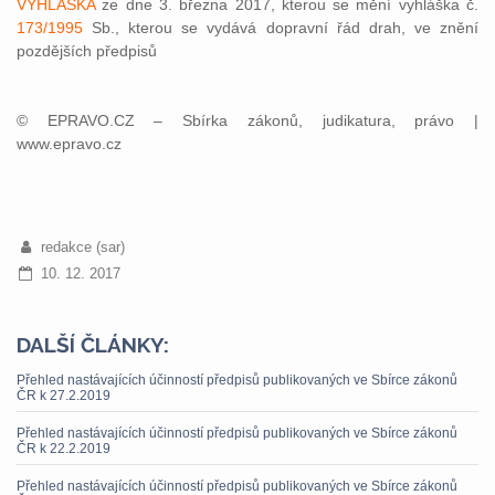
VYHLÁŠKA
ze dne 3. března 2017, kterou se mění vyhláška č.
173/1995
Sb., kterou se vydává dopravní řád drah, ve znění
pozdějších předpisů
© EPRAVO.CZ – Sbírka zákonů, judikatura, právo |
www.epravo.cz
redakce (sar)
10. 12. 2017
DALŠÍ ČLÁNKY:
Přehled nastávajících účinností předpisů publikovaných ve Sbírce zákonů
ČR k 27.2.2019
Přehled nastávajících účinností předpisů publikovaných ve Sbírce zákonů
ČR k 22.2.2019
Přehled nastávajících účinností předpisů publikovaných ve Sbírce zákonů