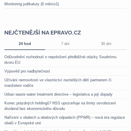
Monitoring judikatury (6 měsíců)
NEJČTENĚJŠÍ NA EPRAVO.CZ
24 hod
7 dní
30 dní
Odůvodnění rozhodnutí o nepoložení předběžné otázky Soudnímu
dvoru EU
Výpověď pro nadbytečnost
Užívání nemovitosti ve vlastnictví nezletilých dětí partnerem či
manželem rodiče
Urban waste water treatment directive – legislativa a její dopady
Konec prázdných holdingů? NSS upozorňuje na limity osvobození
dividend bez ekonomického důvodu
Nařízení o obalech a obalových odpadech (PPWR) – nová éra regulace
obalů v Evropské unii