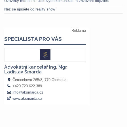
Uzavírky místních i účelových komunikací a zřizování objížděk
Než se upíšete do reality show