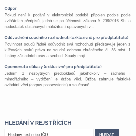
Odpor
Pokud není k podání v elektronické podobě připojen podpis podle
zvláštních předpisů, jedná se po účinnosti zákona č. 298/2016 Sb. o
nedostatek obsahových náležitostí upravených v...
Odůvodnění soudního rozhodnutí (exkluzivně pro předplatitele)
Povinnost soudů řádně odůvodnit svá rozhodnutí představuje jeden z
klíčových prvků práva na soudní ochranu chráněného čl. 36 odst. 1
Listiny základních práv a svobod. Soudy mají...
Opomenuté důkazy (exkluzivně pro předplatitele)
Jedním z nezbytných předpokladů jakéhokoliv – řádného i
mimořádného – vydržení je držba věci. Držba zahrnuje faktické
ovládání věci (corpus possessionis) a současně...
HLEDÁNÍ V REJSTŘÍCÍCH