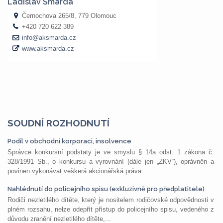
SOUDNÍ ROZHODNUTÍ
Podíl v obchodní korporaci, insolvence
Správce konkursní podstaty je ve smyslu § 14a odst. 1 zákona č.
328/1991 Sb., o konkursu a vyrovnání (dále jen „ZKV“), oprávněn a
povinen vykonávat veškerá akcionářská práva...
Nahlédnutí do policejního spisu (exkluzivně pro předplatitele)
Rodiči nezletilého dítěte, který je nositelem rodičovské odpovědnosti v
plném rozsahu, nelze odepřít přístup do policejního spisu, vedeného z
důvodu zranění nezletilého dítěte,...