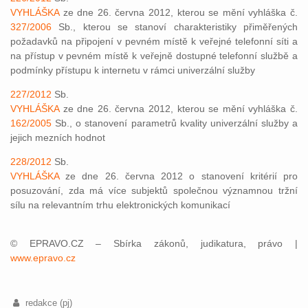
VYHLÁŠKA
ze dne 26. června 2012, kterou se mění vyhláška č.
327/2006
Sb., kterou se stanoví charakteristiky přiměřených
požadavků na připojení v pevném místě k veřejné telefonní síti a
na přístup v pevném místě k veřejně dostupné telefonní službě a
podmínky přístupu k internetu v rámci univerzální služby
227/2012
Sb.
VYHLÁŠKA
ze dne 26. června 2012, kterou se mění vyhláška č.
162/2005
Sb., o stanovení parametrů kvality univerzální služby a
jejich mezních hodnot
228/2012
Sb.
VYHLÁŠKA
ze dne 26. června 2012 o stanovení kritérií pro
posuzování, zda má více subjektů společnou významnou tržní
sílu na relevantním trhu elektronických komunikací
© EPRAVO.CZ – Sbírka zákonů, judikatura, právo |
www.epravo.cz
redakce (pj)