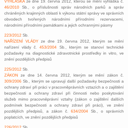
VYHLÁŠKA
ze dne 19. června 2012, kterou se mění vyhláška č.
46/2010
Sb., o příslušnosti správ národních parků a správ
chráněných krajinných oblastí k výkonu státní správy ve správních
obvodech tvořených národními přírodními rezervacemi,
národními přírodními památkami a jejich ochrannými pásmy
223/2012
Sb.
NAŘÍZENÍ VLÁDY
ze dne 19. června 2012, kterým se mění
nařízení vlády č.
453/2004
Sb., kterým se stanoví technické
požadavky na diagnostické zdravotnické prostředky in vitro, ve
znění pozdějších předpisů
225/2012
Sb.
ZÁKON
ze dne 14. června 2012, kterým se mění zákon č.
309/2006
Sb., kterým se upravují další požadavky bezpečnosti a
ochrany zdraví při práci v pracovněprávních vztazích a o zajištění
bezpečnosti a ochrany zdraví při činnosti nebo poskytování
služeb mimo pracovněprávní vztahy (zákon o zajištění dalších
podmínek bezpečnosti a ochrany zdraví při práci), ve znění
pozdějších předpisů, a zákon č.
634/2004
Sb., o správních
poplatcích, ve znění pozdějších předpisů
226/2012
Sb.