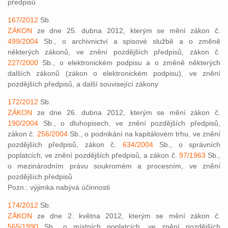
předpisů
167/2012
Sb.
ZÁKON
ze dne 25. dubna 2012, kterým se mění zákon č.
499/2004
Sb., o archivnictví a spisové službě a o změně
některých zákonů, ve znění pozdějších předpisů, zákon č.
227/2000
Sb., o elektronickém podpisu a o změně některých
dalších zákonů (zákon o elektronickém podpisu), ve znění
pozdějších předpisů, a další související zákony
172/2012
Sb.
ZÁKON
ze dne 26. dubna 2012, kterým se mění zákon č.
190/2004
Sb., o dluhopisech, ve znění pozdějších předpisů,
zákon č.
256/2004
Sb., o podnikání na kapitálovém trhu, ve znění
pozdějších předpisů, zákon č.
634/2004
Sb., o správních
poplatcích, ve znění pozdějších předpisů, a zákon č.
97/1963
Sb.,
o mezinárodním právu soukromém a procesním, ve znění
pozdějších předpisů
Pozn.: výjimka nabývá účinnosti
174/2012
Sb.
ZÁKON
ze dne 2. května 2012, kterým se mění zákon č.
565/1990
Sb., o místních poplatcích, ve znění pozdějších