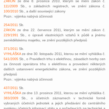
ZÁKON
ze dne 8. prosince 2010, kterým se mění zákon č.
111/2009
Sb., o základních registrech, ve znění zákona č.
100/2010
Sb., a další související zákony
Pozn.: výjimka nabývá účinnosti
254/2011
Sb.
ZÁKON
ze dne 22. července 2011, kterým se mění zákon č.
229/1991
Sb., o úpravě vlastnických vztahů k půdě a jinému
zemědělskému majetku, ve znění pozdějších předpisů
371/2011
Sb.
VYHLÁŠKA
ze dne 30. listopadu 2011, kterou se mění vyhláška č.
541/2005
Sb., o Pravidlech trhu s elektřinou, zásadách tvorby cen
za činnosti operátora trhu s elektřinou a provedení některých
dalších ustanovení energetického zákona, ve znění pozdějších
předpisů
Pozn.: výjimka nabývá účinnosti
437/2011
Sb.
VYHLÁŠKA
ze dne 13. prosince 2011, kterou se mění vyhláška č.
383/2009
Sb., o účetních záznamech v technické formě
vybraných účetních jednotek a jejich předávání do centrálního
systému účetních informací státu a o požadavcích na technické a