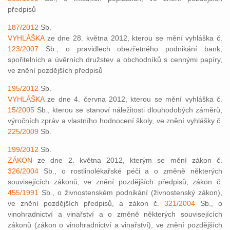
předpisů
187/2012
Sb.
VYHLÁŠKA
ze dne 28. května 2012, kterou se mění vyhláška č.
123/2007
Sb., o pravidlech obezřetného podnikání bank,
spořitelních a úvěrních družstev a obchodníků s cennými papíry,
ve znění pozdějších předpisů
195/2012
Sb.
VYHLÁŠKA
ze dne 4. června 2012, kterou se mění vyhláška č.
15/2005
Sb., kterou se stanoví náležitosti dlouhodobých záměrů,
výročních zpráv a vlastního hodnocení školy, ve znění vyhlášky č.
225/2009
Sb.
199/2012
Sb.
ZÁKON
ze dne 2. května 2012, kterým se mění zákon č.
326/2004
Sb., o rostlinolékařské péči a o změně některých
souvisejících zákonů, ve znění pozdějších předpisů, zákon č.
455/1991
Sb., o živnostenském podnikání (živnostenský zákon),
ve znění pozdějších předpisů, a zákon č.
321/2004
Sb., o
vinohradnictví a vinařství a o změně některých souvisejících
zákonů (zákon o vinohradnictví a vinařství), ve znění pozdějších