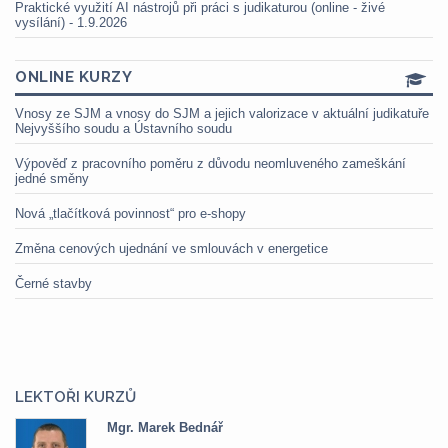
Praktické využití AI nástrojů při práci s judikaturou (online - živé
vysílání) - 1.9.2026
ONLINE KURZY
Vnosy ze SJM a vnosy do SJM a jejich valorizace v aktuální judikatuře
Nejvyššího soudu a Ústavního soudu
Výpověď z pracovního poměru z důvodu neomluveného zameškání
jedné směny
Nová „tlačítková povinnost“ pro e-shopy
Změna cenových ujednání ve smlouvách v energetice
Černé stavby
LEKTOŘI KURZŮ
Mgr. Marek Bednář