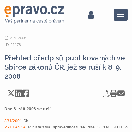
Menu
8. 9. 2008
ID: 55178
Přehled předpisů publikovaných ve
Sbírce zákonů ČR, jež se ruší k 8. 9.
2008
Dne 8. září 2008 se ruší:
331/2001
Sb.
VYHLÁŠKA
Ministerstva spravedlnosti ze dne 5. září 2001 o