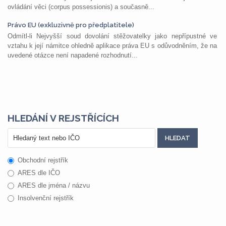
ovládání věci (corpus possessionis) a současně...
Právo EU (exkluzivně pro předplatitele)
Odmítl-li Nejvyšší soud dovolání stěžovatelky jako nepřípustné ve
vztahu k její námitce ohledně aplikace práva EU s odůvodněním, že na
uvedené otázce není napadené rozhodnutí...
HLEDÁNÍ V REJSTŘÍCÍCH
Obchodní rejstřík
ARES dle IČO
ARES dle jména / názvu
Insolvenční rejstřík