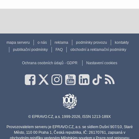
mapa serveru
o nás
reklama
podmínky provozu
kontakty
publikační podmínky
FAQ
obchodní a reklamační podmínky
Ochrana osobních údajů - GDPR
Nastavení cookies
© EPRAVO.CZ, a.s. 1999-2026, ISSN 1213-189X
Provozovatelem serveru je EPRAVO.CZ, a.s. se sídlem Dušní 907/10, Staré
Město, 110 00 Praha 1, Česká republika, IČ: 26170761, zapsaná v
obchodním rejstříku vedeném Městským soudem v Praze pod spisovou