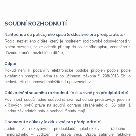
SOUDNÍ ROZHODNUTÍ
Nahlédnutí do policejního spisu (exkluzivně pro předplatitele)
Rodiči nezletilého dítěte, který je nositelem rodičovské odpovědnosti v
plném rozsahu, nelze odepřít přístup do policejního spisu, vedeného z
důvodu zranění nezletilého dítěte,...
Odpor
Pokud není k podání v elektronické podobě připojen podpis podle
zvláštních předpisů, jedná se po účinnosti zákona č. 298/2016 Sb. o
nedostatek obsahových náležitostí upravených v...
Odůvodnění soudního rozhodnutí (exkluzivně pro předplatitele)
Povinnost soudů řádně odůvodnit svá rozhodnutí představuje jeden z
klíčových prvků práva na soudní ochranu chráněného čl. 36 odst. 1
Listiny základních práv a svobod. Soudy mají...
Opomenuté důkazy (exkluzivně pro předplatitele)
Jedním z nezbytných předpokladů jakéhokoliv – řádného i
mimořádného – vydržení je držba věci. Držba zahrnuje faktické