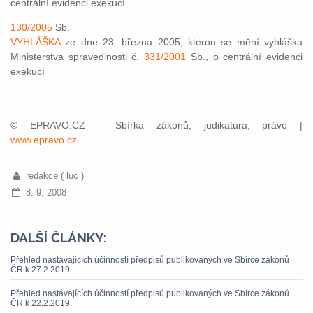
centrální evidenci exekucí
130/2005
Sb.
VYHLÁŠKA
ze dne 23. března 2005, kterou se mění vyhláška
Ministerstva spravedlnosti č.
331/2001
Sb., o centrální evidenci
exekucí
© EPRAVO.CZ – Sbírka zákonů, judikatura, právo |
www.epravo.cz
redakce ( luc )
8. 9. 2008
DALŠÍ ČLÁNKY:
Přehled nastávajících účinností předpisů publikovaných ve Sbírce zákonů
ČR k 27.2.2019
Přehled nastávajících účinností předpisů publikovaných ve Sbírce zákonů
ČR k 22.2.2019