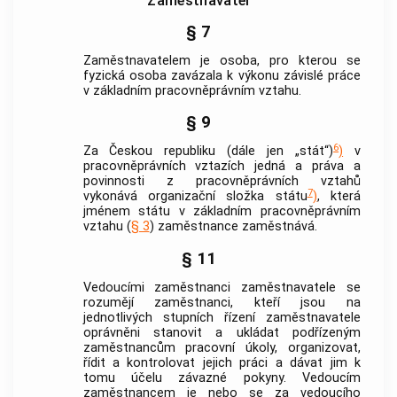
Zaměstnavatel
§ 7
Zaměstnavatelem
je osoba, pro kterou se
fyzická osoba zavázala k výkonu
závislé práce
v
základním pracovněprávním vztahu
.
§ 9
6
Za Českou republiku (dále jen „stát“)
)
v
pracovněprávních vztazích jedná a práva a
povinnosti z pracovněprávních vztahů
7
vykonává organizační složka státu
)
, která
jménem státu v
základním pracovněprávním
vztahu
(
§ 3
) zaměstnance zaměstnává.
§ 11
Vedoucími zaměstnanci zaměstnavatele
se
rozumějí zaměstnanci, kteří jsou na
jednotlivých stupních řízení
zaměstnavatele
oprávněni stanovit a ukládat podřízeným
zaměstnancům pracovní úkoly, organizovat,
řídit a kontrolovat jejich práci a dávat jim k
tomu účelu závazné pokyny. Vedoucím
zaměstnancem je nebo se za vedoucího