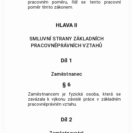
pracovním poměru, řídí se tento pracovní
poměr tímto zákonem.
HLAVA II
SMLUVNÍ STRANY ZÁKLADNÍCH
PRACOVNĚPRÁVNÍCH VZTAHŮ
Díl 1
Zaměstnanec
§ 6
Zaměstnancem
je fyzická osoba, která se
zavázala k výkonu
závislé práce
v
základním
pracovněprávním vztahu
.
Díl 2