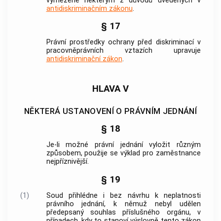
vymezené některým z důvodů uvedených v
antidiskriminačním zákonu
.
§ 17
Právní prostředky ochrany před diskriminací v
pracovněprávních vztazích upravuje
antidiskriminační zákon
.
HLAVA V
NĚKTERÁ USTANOVENÍ O PRÁVNÍM JEDNÁNÍ
§ 18
Je-li možné právní jednání vyložit různým
způsobem, použije se výklad pro
zaměstnance
nejpříznivější.
§ 19
(1)
Soud přihlédne i bez návrhu k neplatnosti
právního jednání, k němuž nebyl udělen
předepsaný souhlas příslušného orgánu, v
případech, kdy to stanoví výslovně tento zákon