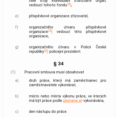
čele stojí individuální statutární orgán,
14
vedoucí tohoto fondu
)
,
e)
příspěvkové organizace zřizovatel,
f)
organizačního útvaru příspěvkové
15
organizace
)
vedoucí této příspěvkové
organizace,
g)
organizačního útvaru v
Policii
České
16
republiky
)
policejní prezident.
§ 34
(1)
Pracovní smlouva musí obsahovat
a)
druh práce, který má zaměstnanec pro
zaměstnavatele vykonávat,
b)
místo nebo místa výkonu práce, ve kterých
má být práce podle
písmene a)
vykonávána,
c)
den nástupu do práce.