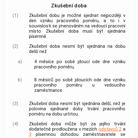
Zkušební doba
(1)
Zkušební dobu je možné sjednat nejpozději v
den vzniku pracovního poměru, a to i v
souvislosti se jmenováním na vedoucí pracovní
místo. Zkušební doba musí být sjednána
písemně.
(2)
Zkušební doba nesmí být sjednána na dobu
delší než
a)
4 měsíce po sobě jdoucí ode dne vzniku
pracovního poměru,
b)
8 měsíců po sobě jdoucích ode dne vzniku
pracovního poměru u vedoucího
zaměstnance
.
(3)
Zkušební doba nesmí být sjednána delší, než je
polovina sjednané doby trvání pracovního
poměru na dobu určitou.
(4)
Zkušební doba může být za jejího trvání
dodatečně prodloužena v mezích
odstavců 2
a
3
písemnou dohodou
zaměstnavatele
se