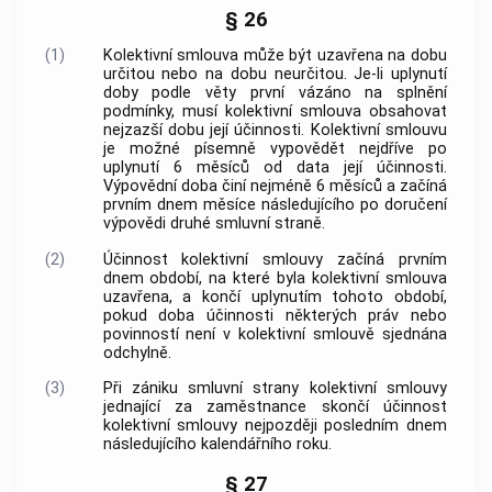
§ 26
(1)
Kolektivní smlouva může být uzavřena na dobu
určitou nebo na dobu neurčitou. Je-li uplynutí
doby podle věty první vázáno na splnění
podmínky, musí kolektivní smlouva obsahovat
nejzazší dobu její účinnosti. Kolektivní smlouvu
je možné písemně vypovědět nejdříve po
uplynutí 6 měsíců od data její účinnosti.
Výpovědní doba činí nejméně 6 měsíců a začíná
prvním dnem měsíce následujícího po doručení
výpovědi druhé smluvní straně.
(2)
Účinnost kolektivní smlouvy začíná prvním
dnem období, na které byla kolektivní smlouva
uzavřena, a končí uplynutím tohoto období,
pokud doba účinnosti některých práv nebo
povinností není v kolektivní smlouvě sjednána
odchylně.
(3)
Při zániku smluvní strany kolektivní smlouvy
jednající za zaměstnance skončí účinnost
kolektivní smlouvy nejpozději posledním dnem
následujícího kalendářního roku.
§ 27