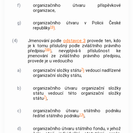
f)
organizačního útvaru příspěvkové
organizace,
g)
organizačního útvaru v
Policii
České
16
republiky
)
.
(4)
Jmenování podle
odstavce 3
provede ten, kdo
je k tomu příslušný podle zvláštního právního
16b
předpisu
)
; nevyplývá-li příslušnost ke
jmenování ze zvláštního právního předpisu,
provede je u vedoucího
7
a)
organizační složky státu
)
vedoucí nadřízené
organizační složky státu,
b)
organizačního útvaru organizační složky
státu vedoucí této organizační složky
7
státu
)
,
c)
organizačního útvaru státního podniku
13
ředitel státního podniku
)
,
d)
organizačního útvaru státního fondu, v jehož