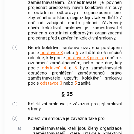
zaměstnavatelem
.
Zaměstnavatel
je povinen
projednat předložený návrh kolektivní smlouvy
s ostatními odborovými organizacemi bez
zbytečného odkladu, nejpozději však ve lhůtě 7
dnů od zahájení tohoto jednání. Závěrečný
návrh kolektivní smlouvy je
zaměstnavatel
povinen s ostatními odborovými organizacemi
projednat před uzavřením kolektivní smlouvy.
(7)
Není-li kolektivní smlouva uzavřena postupem
podle
odstavce 3
nebo
5
ve lhůtě do 6 měsíců
ode dne, kdy podle
odstavce 3 písm. a)
došlo k
oznámení
zaměstnancům
, nebo ode dne, kdy
podle
odstavců 4
a
5
bylo
zaměstnavateli
doručeno prohlášení
zaměstnanců
, právo
zaměstnavatele
uzavřít kolektivní smlouvu
podle
odstavce 3
nebo
5
zaniká.
§ 25
(1)
Kolektivní smlouva je závazná pro její smluvní
strany.
(2)
Kolektivní smlouva je závazná také pro
a)
zaměstnavatele, kteří jsou členy organizace
zaměstnavatelů, která uzavřela kolektivní