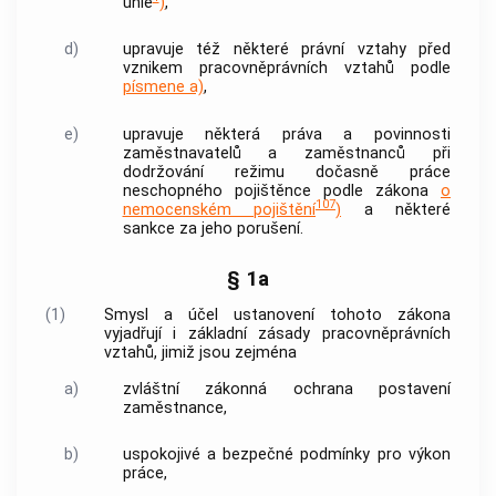
unie
)
,
d)
upravuje též některé právní vztahy před
vznikem pracovněprávních vztahů podle
písmene a)
,
e)
upravuje některá práva a povinnosti
zaměstnavatelů
a zaměstnanců při
dodržování režimu dočasně práce
neschopného pojištěnce podle zákona
o
107
nemocenském pojištění
)
a některé
sankce za jeho porušení.
§ 1a
(1)
Smysl a účel ustanovení tohoto zákona
vyjadřují i základní zásady pracovněprávních
vztahů, jimiž jsou zejména
a)
zvláštní zákonná ochrana postavení
zaměstnance
,
b)
uspokojivé a bezpečné podmínky pro výkon
práce,