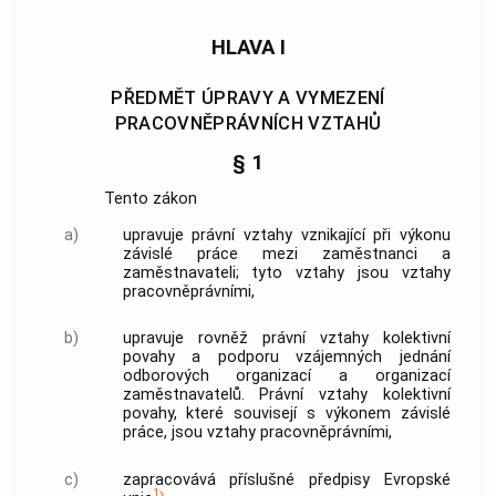
HLAVA I
PŘEDMĚT ÚPRAVY A VYMEZENÍ
PRACOVNĚPRÁVNÍCH VZTAHŮ
§ 1
Tento zákon
a)
upravuje právní vztahy vznikající při výkonu
závislé práce mezi zaměstnanci a
zaměstnavateli; tyto vztahy jsou vztahy
pracovněprávními,
b)
upravuje rovněž právní vztahy kolektivní
povahy a podporu vzájemných jednání
odborových organizací a organizací
zaměstnavatelů
. Právní vztahy kolektivní
povahy, které souvisejí s výkonem
závislé
práce
, jsou vztahy pracovněprávními,
c)
zapracovává příslušné předpisy Evropské
1