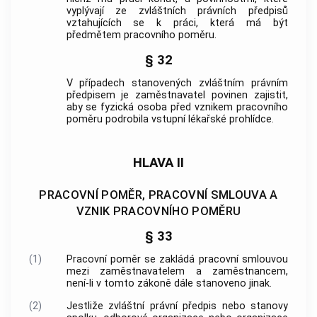
vyplývají ze zvláštních právních předpisů
vztahujících se k práci, která má být
předmětem pracovního poměru.
§ 32
V případech stanovených zvláštním právním
předpisem je
zaměstnavatel
povinen zajistit,
aby se fyzická osoba před vznikem pracovního
poměru podrobila vstupní lékařské prohlídce.
HLAVA II
PRACOVNÍ POMĚR, PRACOVNÍ SMLOUVA A
VZNIK PRACOVNÍHO POMĚRU
§ 33
(1)
Pracovní poměr se zakládá pracovní smlouvou
mezi zaměstnavatelem a zaměstnancem,
není-li v tomto zákoně dále stanoveno jinak.
(2)
Jestliže zvláštní právní předpis nebo stanovy