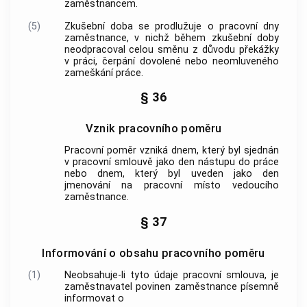
zaměstnancem
.
(5)
Zkušební doba se prodlužuje o pracovní dny
zaměstnance
, v nichž během zkušební doby
neodpracoval celou směnu z důvodu překážky
v práci, čerpání dovolené nebo neomluveného
zameškání práce.
§ 36
Vznik pracovního poměru
Pracovní poměr vzniká dnem, který byl sjednán
v pracovní smlouvě jako den nástupu do práce
nebo dnem, který byl uveden jako den
jmenování na pracovní místo vedoucího
zaměstnance.
§ 37
Informování o obsahu pracovního poměru
(1)
Neobsahuje-li tyto údaje pracovní smlouva, je
zaměstnavatel
povinen
zaměstnance
písemně
informovat o