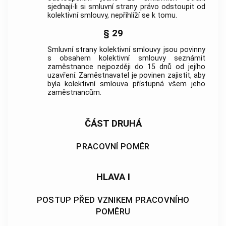
sjednají-li si smluvní strany právo odstoupit od
kolektivní smlouvy, nepřihlíží se k tomu.
§ 29
Smluvní strany kolektivní smlouvy jsou povinny
s obsahem kolektivní smlouvy seznámit
zaměstnance nejpozději do 15 dnů od jejího
uzavření.
Zaměstnavatel
je povinen zajistit, aby
byla kolektivní smlouva přístupná všem jeho
zaměstnancům.
ČÁST DRUHÁ
PRACOVNÍ POMĚR
HLAVA I
POSTUP PŘED VZNIKEM PRACOVNÍHO
POMĚRU