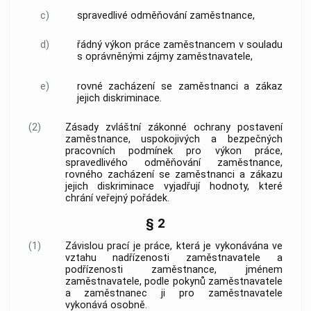
c)
spravedlivé odměňování
zaměstnance
,
d)
řádný výkon práce
zaměstnancem
v souladu
s oprávněnými zájmy
zaměstnavatele
,
e)
rovné zacházení se
zaměstnanci
a zákaz
jejich diskriminace.
(2)
Zásady zvláštní zákonné ochrany postavení
zaměstnance
, uspokojivých a bezpečných
pracovních podmínek pro výkon práce,
spravedlivého odměňování
zaměstnance
,
rovného zacházení se
zaměstnanci
a zákazu
jejich diskriminace vyjadřují hodnoty, které
chrání veřejný pořádek.
§ 2
(1)
Závislou prací
je práce, která je vykonávána ve
vztahu nadřízenosti
zaměstnavatele
a
podřízenosti zaměstnance, jménem
zaměstnavatele
, podle pokynů
zaměstnavatele
a zaměstnanec ji pro
zaměstnavatele
vykonává osobně.