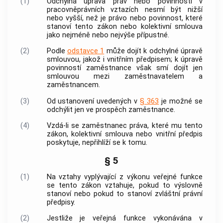
(1)
Odchylná úprava práv nebo povinností v
pracovněprávních vztazích nesmí být nižší
nebo vyšší, než je právo nebo povinnost, které
stanoví tento zákon nebo kolektivní smlouva
jako nejméně nebo nejvýše přípustné.
(2)
Podle
odstavce 1
může dojít k odchylné úpravě
smlouvou, jakož i vnitřním předpisem; k úpravě
povinností
zaměstnance
však smí dojít jen
smlouvou mezi
zaměstnavatelem
a
zaměstnancem
.
(3)
Od ustanovení uvedených v
§ 363
je možné se
odchýlit jen ve prospěch
zaměstnance
.
(4)
Vzdá-li se
zaměstnanec
práva, které mu tento
zákon, kolektivní smlouva nebo vnitřní předpis
poskytuje, nepřihlíží se k tomu.
§ 5
(1)
Na vztahy vyplývající z
výkonu veřejné funkce
se tento zákon vztahuje, pokud to výslovně
stanoví nebo pokud to stanoví zvláštní právní
předpisy.
(2)
Jestliže je veřejná funkce vykonávána v