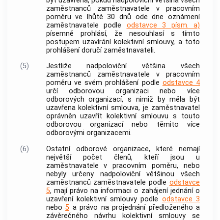
být uzavřena, pokud nadpoloviční většina všech
zaměstnanců
zaměstnavatele
v pracovním
poměru ve lhůtě 30 dnů ode dne oznámení
zaměstnavatele
podle
odstavce 3 písm. a)
písemně prohlásí, že nesouhlasí s tímto
postupem uzavírání kolektivní smlouvy, a toto
prohlášení doručí
zaměstnavateli
.
(5)
Jestliže nadpoloviční většina všech
zaměstnanců
zaměstnavatele
v pracovním
poměru ve svém prohlášení podle
odstavce 4
určí odborovou organizaci nebo více
odborových organizací, s nimiž by měla být
uzavřena kolektivní smlouva, je
zaměstnavatel
oprávněn uzavřít kolektivní smlouvu s touto
odborovou organizací nebo těmito více
odborovými organizacemi.
(6)
Ostatní odborové organizace, které nemají
největší počet členů, kteří jsou u
zaměstnavatele
v pracovním poměru, nebo
nebyly určeny nadpoloviční většinou všech
zaměstnanců
zaměstnavatele
podle
odstavce
5
, mají právo na informaci o zahájení jednání o
uzavření kolektivní smlouvy podle
odstavce 3
nebo
5
a právo na
projednání
předloženého a
závěrečného návrhu kolektivní smlouvy se