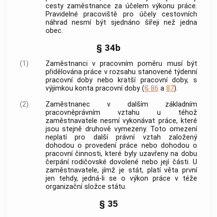
cesty zaměstnance za účelem výkonu práce.
Pravidelné pracoviště pro účely cestovních
náhrad nesmí být sjednáno šířeji než jedna
obec
.
§ 34b
(1)
Zaměstnanci
v pracovním poměru musí být
přidělována práce v rozsahu stanovené týdenní
pracovní doby nebo kratší pracovní doby, s
výjimkou konta pracovní doby (
§ 86
a
87
).
(2)
Zaměstnanec
v dalším
základním
pracovněprávním vztahu
u téhož
zaměstnavatele
nesmí vykonávat práce, které
jsou stejně druhově vymezeny. Toto omezení
neplatí pro další právní vztah založený
dohodou o provedení práce nebo dohodou o
pracovní činnosti, které byly uzavřeny na dobu
čerpání rodičovské dovolené nebo její části. U
zaměstnavatele
, jímž je stát, platí věta první
jen tehdy, jedná-li se o výkon práce v téže
organizační složce státu.
§ 35