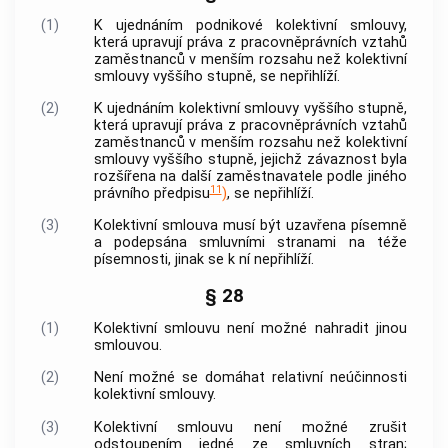
(1)
K ujednáním podnikové kolektivní smlouvy,
která upravují práva z pracovněprávních vztahů
zaměstnanců
v menším rozsahu než kolektivní
smlouvy vyššího stupně, se nepřihlíží.
(2)
K ujednáním kolektivní smlouvy vyššího stupně,
která upravují práva z pracovněprávních vztahů
zaměstnanců
v menším rozsahu než kolektivní
smlouvy vyššího stupně, jejichž závaznost byla
rozšířena na další
zaměstnavatele
podle jiného
11
právního předpisu
)
, se nepřihlíží.
(3)
Kolektivní smlouva musí být uzavřena písemně
a podepsána smluvními stranami na téže
písemnosti
, jinak se k ní nepřihlíží.
§ 28
(1)
Kolektivní smlouvu není možné nahradit jinou
smlouvou.
(2)
Není možné se domáhat relativní neúčinnosti
kolektivní smlouvy.
(3)
Kolektivní smlouvu není možné zrušit
odstoupením jedné ze smluvních stran;