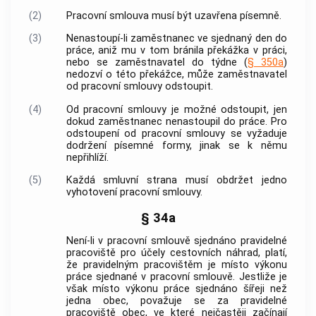
(2)
Pracovní smlouva musí být uzavřena písemně.
(3)
Nenastoupí-li
zaměstnanec
ve sjednaný den do
práce, aniž mu v tom bránila překážka v práci,
nebo se
zaměstnavatel
do
týdne
(
§ 350a
)
nedozví o této překážce, může
zaměstnavatel
od pracovní smlouvy odstoupit.
(4)
Od pracovní smlouvy je možné odstoupit, jen
dokud
zaměstnanec
nenastoupil do práce. Pro
odstoupení od pracovní smlouvy se vyžaduje
dodržení písemné formy, jinak se k němu
nepřihlíží.
(5)
Každá smluvní strana musí obdržet jedno
vyhotovení pracovní smlouvy.
§ 34a
Není-li v pracovní smlouvě sjednáno pravidelné
pracoviště pro účely cestovních náhrad, platí,
že pravidelným pracovištěm je místo výkonu
práce sjednané v pracovní smlouvě. Jestliže je
však místo výkonu práce sjednáno šířeji než
jedna
obec
, považuje se za pravidelné
pracoviště
obec
, ve které nejčastěji začínají