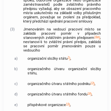
spolku, odborové organizace nebo organizace
zaměstnavatelů
podle zvláštního právního
předpisu vyžadují, aby se obsazení pracovního
místa uskutečnilo na základě volby příslušným
orgánem, považuje se zvolení za předpoklad,
který předchází sjednání pracovní smlouvy.
(3)
Jmenováním na vedoucí pracovní místo se
zakládá pracovní poměr v případech
16a
stanovených zvláštním právním předpisem
)
;
nestanoví-li to zvláštní právní předpis, zakládá
se pracovní poměr jmenováním pouze u
vedoucího
7
a)
organizační složky státu
)
,
b)
organizačního útvaru organizační složky
státu,
13
c)
organizačního útvaru státního podniku
)
,
14
d)
organizačního útvaru státního fondu
)
,
15
e)
příspěvkové organizace
)
,