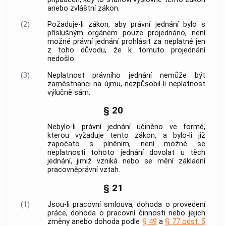
anebo zvláštní zákon.
(2)
Požaduje-li zákon, aby právní jednání bylo s
příslušným orgánem pouze projednáno, není
možné právní jednání prohlásit za neplatné jen
z toho důvodu, že k tomuto
projednání
nedošlo.
(3)
Neplatnost právního jednání nemůže být
zaměstnanci
na újmu, nezpůsobil-li neplatnost
výlučně sám.
§ 20
Nebylo-li právní jednání učiněno ve formě,
kterou vyžaduje tento zákon, a bylo-li již
započato s plněním, není možné se
neplatnosti tohoto jednání dovolat u těch
jednání, jimiž vzniká nebo se mění
základní
pracovněprávní vztah
.
§ 21
(1)
Jsou-li pracovní smlouva, dohoda o provedení
práce, dohoda o pracovní činnosti nebo jejich
změny anebo dohoda podle
§ 49
a
§ 77 odst. 5