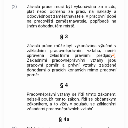
(2)
Závislá práce
musí být vykonávána za mzdu,
plat nebo odměnu za práci, na náklady a
odpovědnost
zaměstnavatele
, v pracovní době
na pracovišti
zaměstnavatele
, popřípadě na
jiném dohodnutém místě.
§ 3
Závislá práce
může být vykonávána výlučně v
základním pracovněprávním vztahu
, není-li
2
upravena zvláštními právními předpisy
)
.
Základními pracovněprávními vztahy
jsou
pracovní poměr a právní vztahy založené
dohodami o pracích konaných mimo pracovní
poměr.
§ 4
Pracovněprávní vztahy se řídí tímto zákonem;
nelze-li použít tento zákon, řídí se občanským
zákoníkem, a to vždy v souladu se základními
zásadami pracovněprávních vztahů.
§ 4a