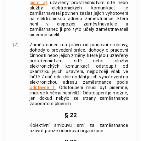
písm. a)
uzavřeny prostřednictvím sítě nebo
služby elektronických komunikací, je
zaměstnavatel
povinen zaslat jejich vyhotovení
na elektronickou adresu
zaměstnance
, která
není v dispozici
zaměstnavatele
a
zaměstnanec
ji pro tyto účely
zaměstnavateli
písemně sdělil.
(2)
Zaměstnanec
má právo od pracovní smlouvy,
dohody o provedení práce, dohody o pracovní
činnosti nebo jejich změny, které jsou uzavřeny
prostřednictvím sítě nebo služby
elektronických komunikací, odstoupit od
okamžiku jejich uzavření, nejpozději však ve
lhůtě 7 dnů ode dne dodání jejich vyhotovení na
elektronickou adresu
zaměstnance
podle
odstavce 1.
Odstoupení musí být písemné,
jinak se k němu nepřihlíží. Odstoupení je možné,
jen dokud nebylo ze strany
zaměstnance
započato s plněním.
§ 22
Kolektivní smlouvu smí za zaměstnance
uzavřít pouze odborová organizace.