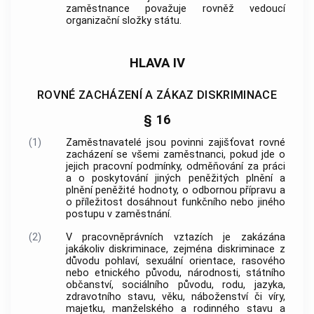
zaměstnance považuje rovněž vedoucí
organizační složky státu.
HLAVA IV
ROVNÉ ZACHÁZENÍ A ZÁKAZ DISKRIMINACE
§ 16
(1)
Zaměstnavatelé jsou povinni zajišťovat rovné
zacházení se všemi zaměstnanci, pokud jde o
jejich pracovní podmínky, odměňování za práci
a o poskytování jiných peněžitých plnění a
plnění peněžité hodnoty, o odbornou přípravu a
o příležitost dosáhnout funkčního nebo jiného
postupu v zaměstnání.
(2)
V pracovněprávních vztazích je zakázána
jakákoliv diskriminace, zejména diskriminace z
důvodu pohlaví, sexuální orientace, rasového
nebo etnického původu, národnosti, státního
občanství, sociálního původu, rodu, jazyka,
zdravotního stavu, věku, náboženství či víry,
majetku, manželského a rodinného stavu a