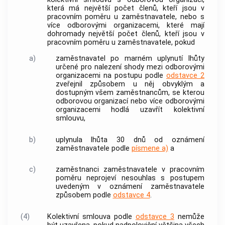
která má největší počet členů, kteří jsou v
pracovním poměru u
zaměstnavatele
, nebo s
více odborovými organizacemi, které mají
dohromady největší počet členů, kteří jsou v
pracovním poměru u
zaměstnavatele
, pokud
a)
zaměstnavatel
po marném uplynutí lhůty
určené pro nalezení shody mezi odborovými
organizacemi na postupu podle
odstavce 2
zveřejnil způsobem u něj obvyklým a
dostupným všem
zaměstnancům
, se kterou
odborovou organizací nebo více odborovými
organizacemi hodlá uzavřít kolektivní
smlouvu,
b)
uplynula lhůta 30 dnů od oznámení
zaměstnavatele
podle
písmene a)
a
c)
zaměstnanci
zaměstnavatele
v pracovním
poměru neprojeví nesouhlas s postupem
uvedeným v oznámení
zaměstnavatele
způsobem podle
odstavce 4
.
(4)
Kolektivní smlouva podle
odstavce 3
nemůže