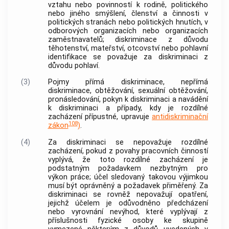
vztahu nebo povinností k rodině, politického
nebo jiného smýšlení, členství a činnosti v
politických stranách nebo politických hnutích, v
odborových organizacích nebo organizacích
zaměstnavatelů
; diskriminace z důvodu
těhotenství, mateřství, otcovství nebo pohlavní
identifikace se považuje za diskriminaci z
důvodu pohlaví.
(3)
Pojmy
přímá diskriminace
, nepřímá
diskriminace, obtěžování, sexuální obtěžování,
pronásledování, pokyn k diskriminaci a navádění
k diskriminaci a případy, kdy je rozdílné
zacházení přípustné, upravuje
antidiskriminační
108
zákon
)
.
(4)
Za diskriminaci se nepovažuje rozdílné
zacházení, pokud z povahy pracovních činností
vyplývá, že toto rozdílné zacházení je
podstatným požadavkem nezbytným pro
výkon práce; účel sledovaný takovou výjimkou
musí být oprávněný a požadavek přiměřený. Za
diskriminaci se rovněž nepovažují opatření,
jejichž účelem je odůvodněno předcházení
nebo vyrovnání nevýhod, které vyplývají z
příslušnosti fyzické osoby ke skupině