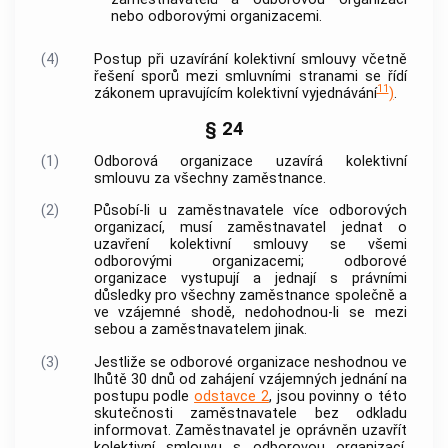
nebo odborovými organizacemi.
(4)
Postup při uzavírání kolektivní smlouvy včetně
řešení sporů mezi smluvními stranami se řídí
11
zákonem upravujícím kolektivní vyjednávání
)
.
§ 24
(1)
Odborová organizace uzavírá kolektivní
smlouvu za všechny
zaměstnance
.
(2)
Působí-li u
zaměstnavatele
více odborových
organizací, musí
zaměstnavatel
jednat o
uzavření kolektivní smlouvy se všemi
odborovými organizacemi; odborové
organizace vystupují a jednají s právními
důsledky pro všechny zaměstnance společně a
ve vzájemné shodě, nedohodnou-li se mezi
sebou a
zaměstnavatelem
jinak.
(3)
Jestliže se odborové organizace neshodnou ve
lhůtě 30 dnů od zahájení vzájemných jednání na
postupu podle
odstavce 2
, jsou povinny o této
skutečnosti
zaměstnavatele
bez odkladu
informovat.
Zaměstnavatel
je oprávněn uzavřít
kolektivní smlouvu s odborovou organizací,