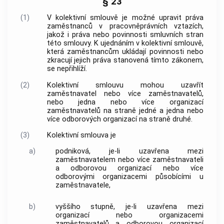
§ 23
(1)
V kolektivní smlouvě je možné upravit práva
zaměstnanců
v pracovněprávních vztazích,
jakož i práva nebo povinnosti smluvních stran
této smlouvy. K ujednáním v kolektivní smlouvě,
která
zaměstnancům
ukládají povinnosti nebo
zkracují jejich práva stanovená tímto zákonem,
se nepřihlíží.
(2)
Kolektivní smlouvu mohou uzavřít
zaměstnavatel
nebo více
zaměstnavatelů
,
nebo jedna nebo více organizací
zaměstnavatelů
na straně jedné a jedna nebo
více odborových organizací na straně druhé.
(3)
Kolektivní smlouva je
a)
podniková, je-li uzavřena mezi
zaměstnavatelem
nebo více
zaměstnavateli
a odborovou organizací nebo více
odborovými organizacemi působícími u
zaměstnavatele
,
b)
vyššího stupně, je-li uzavřena mezi
organizací nebo organizacemi
zaměstnavatelů
a odborovou organizací