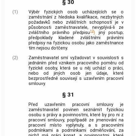
§ 30
(1)
Výběr fyzických osob ucházejících se o
zaměstnání z hlediska kvalifikace, nezbytných
požadavků nebo zvláštních schopností je v
působnosti zaměstnavatele, nevyplývá-li ze
12
zvláštního právního předpisu
)
jiný postup;
předpoklady kladené zvláštními právními
předpisy na fyzickou osobu jako zaměstnance
tím nejsou dotčeny.
(2)
Zaměstnavatel smí vyžadovat v souvislosti s
jednáním před vznikem pracovního poměru od
fyzické osoby, která se u něj uchází o práci,
nebo od jiných osob jen údaje, které
bezprostředně souvisejí s uzavřením pracovní
smlouvy.
§ 31
Před uzavřením pracovní smlouvy je
zaměstnavatel povinen seznámit fyzickou
osobu s právy a povinnostmi, které by pro ni z
pracovní smlouvy, popřípadě ze jmenování na
pracovní místo vyplynuly, a s pracovními
podmínkami a podmínkami odměňování, za
nichž má práci konat, a povinnostmi, které