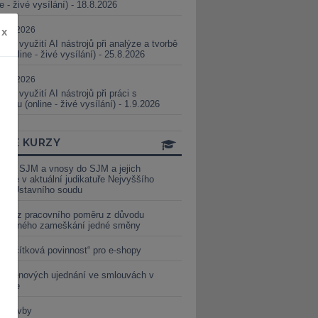
ne - živé vysílání) - 18.8.2026
5.08.2026
x
ické využití AI nástrojů při analýze a tvorbě
 (online - živé vysílání) - 25.8.2026
1.09.2026
ické využití AI nástrojů při práci s
aturou (online - živé vysílání) - 1.9.2026
INE KURZY
y ze SJM a vnosy do SJM a jejich
izace v aktuální judikatuře Nejvyššího
u a Ústavního soudu
věď z pracovního poměru z důvodu
luveného zameškání jedné směny
„tlačítková povinnost“ pro e-shopy
a cenových ujednání ve smlouvách v
etice
é stavby