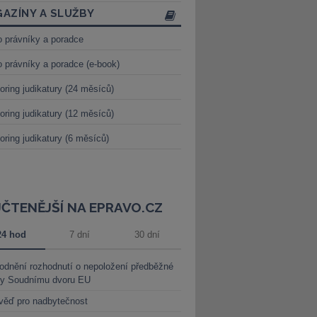
AZÍNY A SLUŽBY
o právníky a poradce
o právníky a poradce (e-book)
oring judikatury (24 měsíců)
oring judikatury (12 měsíců)
oring judikatury (6 měsíců)
JČTENĚJŠÍ NA EPRAVO.CZ
24 hod
7 dní
30 dní
dnění rozhodnutí o nepoložení předběžné
ky Soudnímu dvoru EU
věď pro nadbytečnost