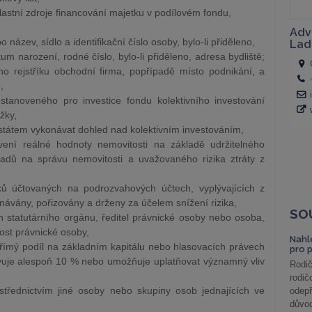
lastní zdroje financování majetku v podílovém fondu,
název, sídlo a identifikační číslo osoby, bylo-li přiděleno,
um narození, rodné číslo, bylo-li přiděleno, adresa bydliště;
 rejstříku obchodní firma, popřípadě místo podnikání, a
,
stanoveného pro investice fondu kolektivního investování
žky,
státem vykonávat dohled nad kolektivním investováním,
ní reálné hodnoty nemovitosti na základě udržitelného
dů na správu nemovitosti a uvažovaného rizika ztráty z
ů účtovaných na podrozvahových účtech, vyplývajících z
návány, pořizovány a drženy za účelem snížení rizika,
SO
n statutárního orgánu, ředitel právnické osoby nebo osoba,
ost právnické osoby,
Nahl
přímý podíl na základním kapitálu nebo hlasovacích právech
pro 
avuje alespoň 10 % nebo umožňuje uplatňovat významný vliv
Rodič
rodič
třednictvím jiné osoby nebo skupiny osob jednajících ve
odepř
důvod