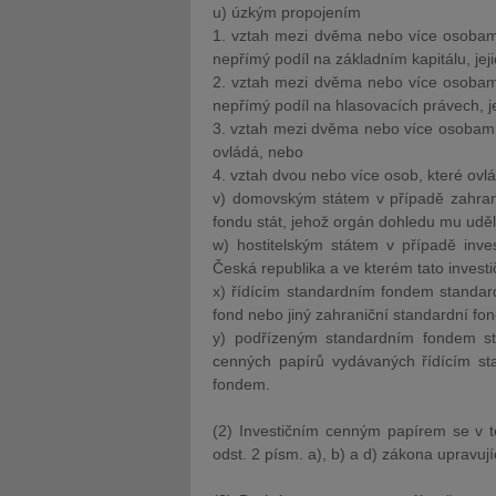
u) úzkým propojením
1. vztah mezi dvěma nebo více osobam
nepřímý podíl na základním kapitálu, je
2. vztah mezi dvěma nebo více osobam
nepřímý podíl na hlasovacích právech, j
3. vztah mezi dvěma nebo více osobami
ovládá, nebo
4. vztah dvou nebo více osob, které ovl
v) domovským státem v případě zahrani
fondu stát, jehož orgán dohledu mu uděli
w) hostitelským státem v případě inves
Česká republika a ve kterém tato invest
x) řídícím standardním fondem standard
fond nebo jiný zahraniční standardní f
y) podřízeným standardním fondem st
cenných papírů vydávaných řídícím s
fondem.
(2) Investičním cenným papírem se v t
odst. 2 písm. a), b) a d) zákona upravuj