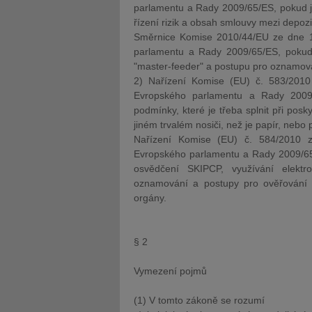
parlamentu a Rady 2009/65/ES, pokud jd
řízení rizik a obsah smlouvy mezi depoz
Směrnice Komise 2010/44/EU ze dne 1
parlamentu a Rady 2009/65/ES, pokud j
"master-feeder" a postupu pro oznamov
2) Nařízení Komise (EU) č. 583/201
Evropského parlamentu a Rady 2009/
podmínky, které je třeba splnit při pos
jiném trvalém nosiči, než je papír, nebo 
Nařízení Komise (EU) č. 584/2010 
Evropského parlamentu a Rady 2009/65
osvědčení SKIPCP, využívání elektr
oznamování a postupy pro ověřování 
orgány.
§ 2
Vymezení pojmů
(1) V tomto zákoně se rozumí