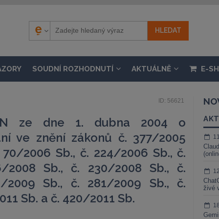
ÁZORY
SOUDNÍ ROZHODNUTÍ
AKTUÁLNĚ
E-S
NO
ID: 56621
AKT
ON ze dne 1. dubna 2004 o
ání ve znění zákonů č. 377/2005
1
Claud
. 70/2006 Sb., č. 224/2006 Sb., č.
(onli
/2008 Sb., č. 230/2008 Sb., č.
1
/2009 Sb., č. 281/2009 Sb., č.
ChatG
živé 
011 Sb. a č. 420/2011 Sb.
1
Gemin