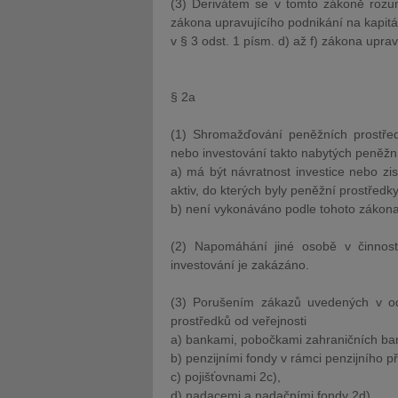
(3) Derivátem se v tomto zákoně rozum
zákona upravujícího podnikání na kapitá
v § 3 odst. 1 písm. d) až f) zákona upra
§ 2a
(1) Shromažďování peněžních prostředk
nebo investování takto nabytých peněžn
a) má být návratnost investice nebo zi
aktiv, do kterých byly peněžní prostředk
b) není vykonáváno podle tohoto zákona
(2) Napomáhání jiné osobě v činnos
investování je zakázáno.
(3) Porušením zákazů uvedených v o
prostředků od veřejnosti
a) bankami, pobočkami zahraničních bank
b) penzijními fondy v rámci penzijního p
c) pojišťovnami 2c),
d) nadacemi a nadačními fondy 2d),