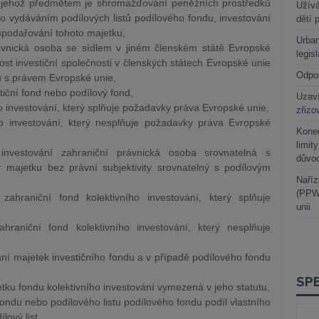
, jehož předmětem je shromažďování peněžních prostředků
Užívá
o vydáváním podílových listů podílového fondu, investování
dětí 
ospodařování tohoto majetku,
Urban
právnická osoba se sídlem v jiném členském státě Evropské
legis
ost investiční společnosti v členských státech Evropské unie
Odpo
u s právem Evropské unie,
tiční fond nebo podílový fond,
Uzaví
 investování, který splňuje požadavky práva Evropské unie,
zřizo
o investování, který nesplňuje požadavky práva Evropské
Kone
limit
 investování zahraniční právnická osoba srovnatelná s
důvo
majetku bez právní subjektivity srovnatelný s podílovým
Naříz
(PPWR
ahraniční fond kolektivního investování, který splňuje
unii
raniční fond kolektivního investování, který nesplňuje
ání majetek investičního fondu a v případě podílového fondu
ku fondu kolektivního investování vymezená v jeho statutu,
fondu nebo podílového listu podílového fondu podíl vlastního
lový list,