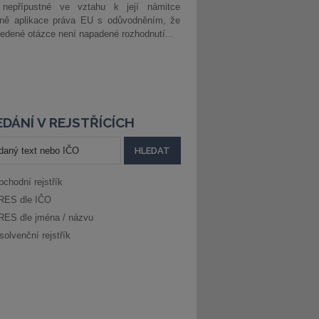
 nepřípustné ve vztahu k její námitce
dně aplikace práva EU s odůvodněním, že
edené otázce není napadené rozhodnutí...
DÁNÍ V REJSTŘÍCÍCH
bchodní rejstřík
RES dle IČO
RES dle jména / názvu
solvenční rejstřík