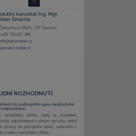
UDNÍ ROZHODNUTÍ
édnutí do policejního spisu (exkluzivně
předplatitele)
i nezletilého dítěte, který je nositelem
ovské odpovědnosti v plném rozsahu, nelze
ít přístup do policejního spisu, vedeného z
u zranění nezletilého dítěte,...