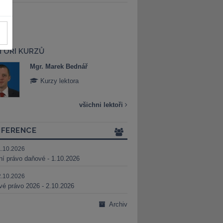
TOŘI KURZŮ
Mgr. Marek Bednář
Mgr. Veronika 
Kurzy lektora
Kurzy lektora
všichni lektoři
FERENCE
1.10.2026
ní právo daňové - 1.10.2026
2.10.2026
é právo 2026 - 2.10.2026
Archiv