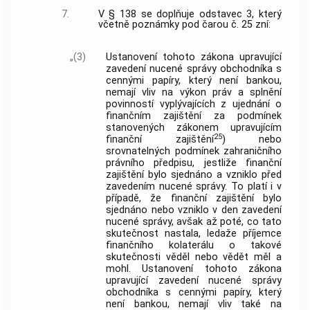
7.
V § 138 se doplňuje odstavec 3, který
včetně poznámky pod čarou č. 25 zní:
„(3)
Ustanovení tohoto zákona upravující
zavedení nucené správy obchodníka s
cennými papíry, který není bankou,
nemají vliv na výkon práv a splnění
povinností vyplývajících z ujednání o
finančním zajištění za podmínek
stanovených zákonem upravujícím
25
finanční zajištění
) nebo
srovnatelných podmínek zahraničního
právního předpisu, jestliže finanční
zajištění bylo sjednáno a vzniklo před
zavedením nucené správy. To platí i v
případě, že finanční zajištění bylo
sjednáno nebo vzniklo v den zavedení
nucené správy, avšak až poté, co tato
skutečnost nastala, ledaže příjemce
finančního kolaterálu o takové
skutečnosti věděl nebo vědět měl a
mohl. Ustanovení tohoto zákona
upravující zavedení nucené správy
obchodníka s cennými papíry, který
není bankou, nemají vliv také na