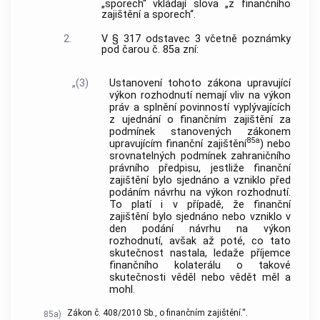
„sporech“ vkládají slova „z finančního
zajištění a sporech“.
2.
V § 317 odstavec 3 včetně poznámky
pod čarou č. 85a zní:
„(3)
Ustanovení tohoto zákona upravující
výkon rozhodnutí nemají vliv na výkon
práv a splnění povinností vyplývajících
z ujednání o finančním zajištění za
podmínek stanovených zákonem
85a
upravujícím finanční zajištění
) nebo
srovnatelných podmínek zahraničního
právního předpisu, jestliže finanční
zajištění bylo sjednáno a vzniklo před
podáním návrhu na výkon rozhodnutí.
To platí i v případě, že finanční
zajištění bylo sjednáno nebo vzniklo v
den podání návrhu na výkon
rozhodnutí, avšak až poté, co tato
skutečnost nastala, ledaže příjemce
finančního kolaterálu o takové
skutečnosti věděl nebo vědět měl a
mohl.
Zákon č. 408/2010 Sb., o finančním zajištění.“.
85a)