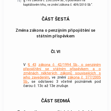
§ 193 zákona č. 256/2004 Sb., o podnikání na
16)
kapitálovém trhu, ve znění zákona č. 409/2010 Sb.“.
ČÁST ŠESTÁ
Změna zákona o penzijním připojištění se
státním příspěvkem
Čl. VI
V
§ 43
zákona č. 42/1994 Sb., o penzijním
připojištění se státním příspěvkem a o
změnách některých zákonů souvisejících s
jeho zavedením
, ve znění
zákona č. 377/2005
Sb.
, se odstavec 3 včetně poznámek pod
čarou č. 13c až 13e zrušuje.
ČÁST SEDMÁ