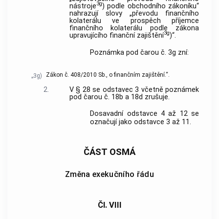
3g
nástroje
) podle obchodního zákoníku“
nahrazují slovy „převodu finančního
kolaterálu ve prospěch příjemce
finančního kolaterálu podle zákona
3g
upravujícího finanční zajištění
)“.
Poznámka pod čarou č. 3g zní:
Zákon č. 408/2010 Sb., o finančním zajištění.“.
„3g)
2.
V § 28 se odstavec 3 včetně poznámek
pod čarou č. 18b a 18d zrušuje.
Dosavadní odstavce 4 až 12 se
označují jako odstavce 3 až 11.
ČÁST OSMÁ
Změna exekučního řádu
Čl. VIII