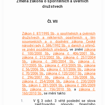
Změna zákona o spořitelních a úvěrních
družstvech
Čl. VII
Zákon č. 87/1995 Sb., o spořitelních a úvěrních
družstvech a některých opatřeních s tím
souvisejících a o doplnění zákona České
národní rady č. 586/1992 Sb., o daních z příjmů,
ve znění pozdějších předpisů
, ve znění
zákona
č. 100/2000 Sb.
,
zákona č. 406/2001 Sb.
,
zákona č. 212/2002 Sb.
,
zákona č. 257/2004
Sb.
,
zákona č. 280/2004 Sb.
,
zákona č.
377/2005 Sb.
,
zákona č. 413/2005 Sb.
,
zákona
č. 56/2006 Sb.
,
zákona č. 57/2006 Sb.
,
zákona
č. 70/2006 Sb.
,
zákona č. 120/2007 Sb.
,
zákona
č. 296/2007 Sb.
,
zákona č. 126/2008 Sb.
,
zákona č. 254/2008 Sb.
,
zákona č. 230/2009
Sb.
,
zákon č. 281/2009 Sb.
,
zákona č. 285/2009
Sb.
,
zákona č. 156/2010 Sb.
a
zákona č.
160/2010 Sb.
, se mění takto:
1.
V § 3 odst. 3 větě poslední se slova
„zajišťovacího převodu finančního