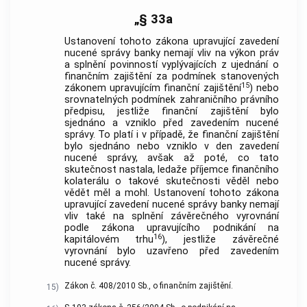
„§ 33a
Ustanovení tohoto zákona upravující zavedení
nucené správy banky nemají vliv na výkon práv
a splnění povinností vyplývajících z ujednání o
finančním zajištění za podmínek stanovených
15
zákonem upravujícím finanční zajištění
) nebo
srovnatelných podmínek zahraničního právního
předpisu, jestliže finanční zajištění bylo
sjednáno a vzniklo před zavedením nucené
správy. To platí i v případě, že finanční zajištění
bylo sjednáno nebo vzniklo v den zavedení
nucené správy, avšak až poté, co tato
skutečnost nastala, ledaže příjemce finančního
kolaterálu o takové skutečnosti věděl nebo
vědět měl a mohl. Ustanovení tohoto zákona
upravující zavedení nucené správy banky nemají
vliv také na splnění závěrečného vyrovnání
podle zákona upravujícího podnikání na
16
kapitálovém trhu
), jestliže závěrečné
vyrovnání bylo uzavřeno před zavedením
nucené správy.
Zákon č. 408/2010 Sb., o finančním zajištění.
15)