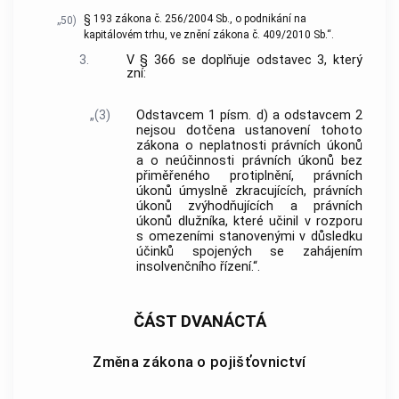
§ 193 zákona č. 256/2004 Sb., o podnikání na
„50)
kapitálovém trhu, ve znění zákona č. 409/2010 Sb.“.
3.
V § 366 se doplňuje odstavec 3, který
zní:
„(3)
Odstavcem 1 písm. d) a odstavcem 2
nejsou dotčena ustanovení tohoto
zákona o neplatnosti právních úkonů
a o neúčinnosti právních úkonů bez
přiměřeného protiplnění, právních
úkonů úmyslně zkracujících, právních
úkonů zvýhodňujících a právních
úkonů dlužníka, které učinil v rozporu
s omezeními stanovenými v důsledku
účinků spojených se zahájením
insolvenčního řízení.“.
ČÁST DVANÁCTÁ
Změna zákona o pojišťovnictví