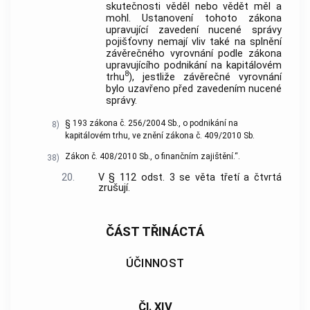
skutečnosti věděl nebo vědět měl a
mohl. Ustanovení tohoto zákona
upravující zavedení nucené správy
pojišťovny nemají vliv také na splnění
závěrečného vyrovnání podle zákona
upravujícího podnikání na kapitálovém
8
trhu
), jestliže závěrečné vyrovnání
bylo uzavřeno před zavedením nucené
správy.
§ 193 zákona č. 256/2004 Sb., o podnikání na
8)
kapitálovém trhu, ve znění zákona č. 409/2010 Sb.
Zákon č. 408/2010 Sb., o finančním zajištění.“.
38)
20.
V § 112 odst. 3 se věta třetí a čtvrtá
zrušují.
ČÁST TŘINÁCTÁ
ÚČINNOST
Čl. XIV