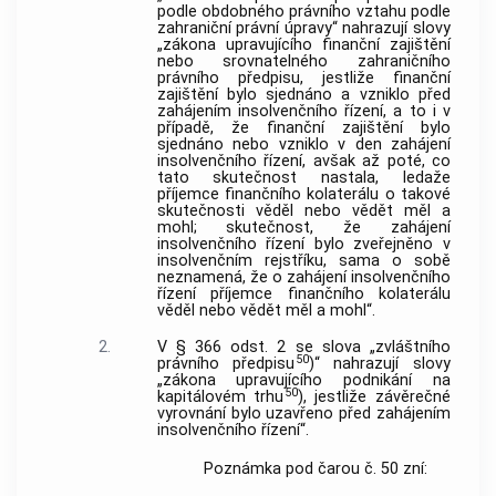
podle obdobného právního vztahu podle
zahraniční právní úpravy“ nahrazují slovy
„zákona upravujícího finanční zajištění
nebo srovnatelného zahraničního
právního předpisu, jestliže finanční
zajištění bylo sjednáno a vzniklo před
zahájením insolvenčního řízení, a to i v
případě, že finanční zajištění bylo
sjednáno nebo vzniklo v den zahájení
insolvenčního řízení, avšak až poté, co
tato skutečnost nastala, ledaže
příjemce finančního kolaterálu o takové
skutečnosti věděl nebo vědět měl a
mohl; skutečnost, že zahájení
insolvenčního řízení bylo zveřejněno v
insolvenčním rejstříku, sama o sobě
neznamená, že o zahájení insolvenčního
řízení příjemce finančního kolaterálu
věděl nebo vědět měl a mohl“.
2.
V § 366 odst. 2 se slova „zvláštního
50
právního předpisu
)“ nahrazují slovy
„zákona upravujícího podnikání na
50
kapitálovém trhu
), jestliže závěrečné
vyrovnání bylo uzavřeno před zahájením
insolvenčního řízení“.
Poznámka pod čarou č. 50 zní: