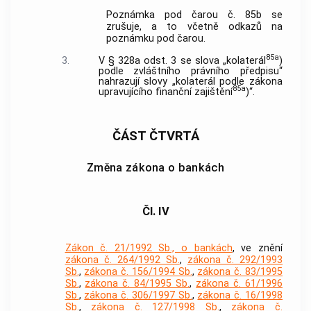
Poznámka pod čarou č. 85b se
zrušuje, a to včetně odkazů na
poznámku pod čarou.
85a
3.
V § 328a odst. 3 se slova „kolaterál
)
podle zvláštního právního předpisu“
nahrazují slovy „kolaterál podle zákona
85a
upravujícího finanční zajištění
)“.
ČÁST ČTVRTÁ
Změna zákona o bankách
Čl. IV
Zákon č. 21/1992 Sb., o bankách
, ve znění
zákona č. 264/1992 Sb.
,
zákona č. 292/1993
Sb.
,
zákona č. 156/1994 Sb.
,
zákona č. 83/1995
Sb.
,
zákona č. 84/1995 Sb.
,
zákona č. 61/1996
Sb.
,
zákona č. 306/1997 Sb.
,
zákona č. 16/1998
Sb.
,
zákona č. 127/1998 Sb.
,
zákona č.