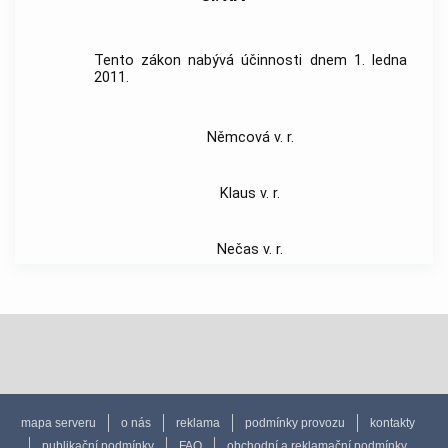
Tento zákon nabývá účinnosti dnem 1. ledna
2011.
Němcová v. r.
Klaus v. r.
Nečas v. r.
mapa serveru
o nás
reklama
podmínky provozu
kontakty
publikační podmínky
FAQ
obchodní a reklamační podmínky