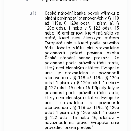
„(1)
Česká národní banka povolí výjimku z
plnění povinností stanovených v § 118
až 119a, § 120a odst. 1 písm. a), §
120c odst. 1 nebo v § 122 odst. 15
nebo 16 emitentovi, který má sídlo ve
státě, který není členským státem
Evropské unie a který podle právního
řádu tohoto státu plní srovnatelné
povinnosti, pokud povinná osoba
České národní bance prokáže, že
povinnost podle právního řádu státu,
který není členským státem Evropské
unie, je srovnatelná s povinností
stanovenou v § 118 až 119a, § 120a
odst. 1 písm. a), § 120c odst. 1 nebo v
§ 122 odst. 15 nebo 16. Případy, kdy je
povinnost podle právního řádu státu,
který není členským státem Evropské
unie, srovnatelná s povinností
stanovenou v § 118 až 119a, § 120a
odst. 1 písm. a), § 120c odst. 1 nebo v
§ 122 odst. 15 nebo 16, stanoví v
návaznosti na právo Evropské unie
prováděcí právní předpis.“.