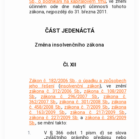
Sb., o podnikání na kapitálovém trhu
, ve znění
účinném ode dne nabytí účinnosti tohoto
zákona, nejpozději do 31. března 2011.
ČÁST JEDENÁCTÁ
Změna insolvenčního zákona
Čl. XII
Zákon č. 182/2006 Sb., o úpadku a způsobech
jeho řešení
(
insolvenční zákon
), ve znění
zákona č. 312/2006 Sb.
,
zákona č. 108/2007
Sb.
,
zákona č. 296/2007 Sb.
,
zákona č.
362/2007 Sb.
,
zákona č. 301/2008 Sb.
,
zákona
č. 458/2008 Sb.
,
zákona č. 7/2009 Sb.
,
zákona
č. 163/2009 Sb.
,
zákona č. 217/2009 Sb.
,
zákona č. 227/2009 Sb.
a
zákona č. 285/2009
Sb.
, se mění takto:
1.
V § 366 odst. 1 písm. d) se slova
„zvláštního právního předpisu nebo