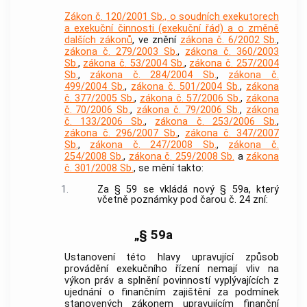
Zákon č. 120/2001 Sb., o soudních exekutorech
a exekuční činnosti (exekuční řád) a o změně
dalších zákonů
, ve znění
zákona č. 6/2002 Sb.
,
zákona č. 279/2003 Sb.
,
zákona č. 360/2003
Sb.
,
zákona č. 53/2004 Sb.
,
zákona č. 257/2004
Sb.
,
zákona č. 284/2004 Sb.
,
zákona č.
499/2004 Sb.
,
zákona č. 501/2004 Sb.
,
zákona
č. 377/2005 Sb.
,
zákona č. 57/2006 Sb.
,
zákona
č. 70/2006 Sb.
,
zákona č. 79/2006 Sb.
,
zákona
č. 133/2006 Sb.
,
zákona č. 253/2006 Sb.
,
zákona č. 296/2007 Sb.
,
zákona č. 347/2007
Sb.
,
zákona č. 247/2008 Sb.
,
zákona č.
254/2008 Sb.
,
zákona č. 259/2008 Sb.
a
zákona
č. 301/2008 Sb.
, se mění takto:
1.
Za § 59 se vkládá nový § 59a, který
včetně poznámky pod čarou č. 24 zní:
„§ 59a
Ustanovení této hlavy upravující způsob
provádění exekučního řízení nemají vliv na
výkon práv a splnění povinností vyplývajících z
ujednání o finančním zajištění za podmínek
stanovených zákonem upravujícím finanční