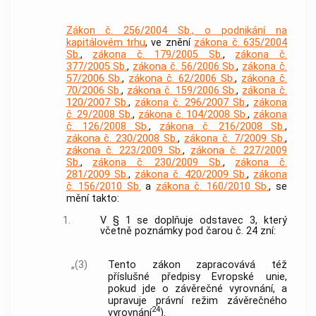
Zákon č. 256/2004 Sb., o podnikání na
kapitálovém trhu
, ve znění
zákona č. 635/2004
Sb.
,
zákona č. 179/2005 Sb.
,
zákona č.
377/2005 Sb.
,
zákona č. 56/2006 Sb.
,
zákona č.
57/2006 Sb.
,
zákona č. 62/2006 Sb.
,
zákona č.
70/2006 Sb.
,
zákona č. 159/2006 Sb.
,
zákona č.
120/2007 Sb.
,
zákona č. 296/2007 Sb.
,
zákona
č. 29/2008 Sb.
,
zákona č. 104/2008 Sb.
,
zákona
č. 126/2008 Sb.
,
zákona č. 216/2008 Sb.
,
zákona č. 230/2008 Sb.
,
zákona č. 7/2009 Sb.
,
zákona č. 223/2009 Sb.
,
zákona č. 227/2009
Sb.
,
zákona č. 230/2009 Sb.
,
zákona č.
281/2009 Sb.
,
zákona č. 420/2009 Sb.
,
zákona
č. 156/2010 Sb.
a
zákona č. 160/2010 Sb.
, se
mění takto:
1.
V § 1 se doplňuje odstavec 3, který
včetně poznámky pod čarou č. 24 zní:
„(3)
Tento zákon zapracovává též
příslušné předpisy Evropské unie,
pokud jde o závěrečné vyrovnání, a
upravuje právní režim závěrečného
24
vyrovnání
).