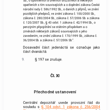
Sb., o spořitelních a úvěrních družstvech a některých
opatřeních s tím souvisejících a o doplnění zákona České
národní rady č. 586/1992 Sb., o daních z příjmů, ve znění
pozdějších předpisů, ve znění zákona č. 100/2000 Sb.,
zákona č. 280/2004 Sb., zákona č. 57/2006 Sb. a zákona
č. 120/2007 Sb., § 43 odst. 1 zákona č. 42/1994 Sb., o
penzijním připojištění se státním příspěvkem a o
změnách některých zákonů souvisejících s jeho
zavedením, ve znění zákona č. 170/1999 Sb., zákona č.
36/2004 Sb. a zákona č. 57/2006 Sb.“.
Dosavadní část jedenáctá se označuje jako
část dvanáctá.
9.
§ 197 se zrušuje.
Čl. XI
Přechodné ustanovení
Centrální depozitář uvede provozní řád do
souladu s
§ 104 odst. 1
zákona č. 256/2004