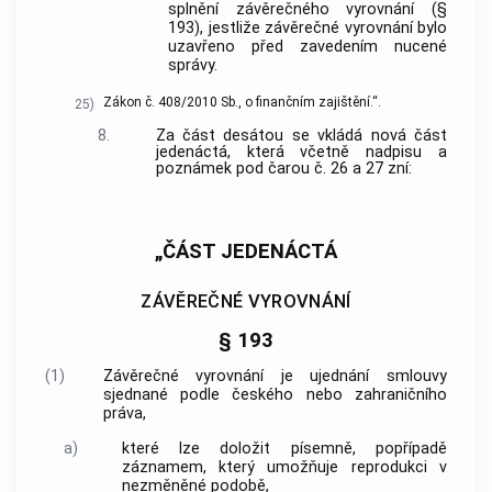
splnění závěrečného vyrovnání (§
193), jestliže závěrečné vyrovnání bylo
uzavřeno před zavedením nucené
správy.
Zákon č. 408/2010 Sb., o finančním zajištění.“.
25)
8.
Za část desátou se vkládá nová část
jedenáctá, která včetně nadpisu a
poznámek pod čarou č. 26 a 27 zní:
„ČÁST JEDENÁCTÁ
ZÁVĚREČNÉ VYROVNÁNÍ
§ 193
(1)
Závěrečné vyrovnání je ujednání smlouvy
sjednané podle českého nebo zahraničního
práva,
a)
které lze doložit písemně, popřípadě
záznamem, který umožňuje reprodukci v
nezměněné podobě,