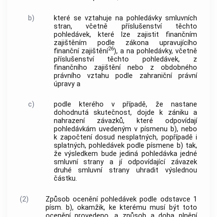
b)
které se vztahuje na pohledávky smluvních
stran, včetně příslušenství těchto
pohledávek, které lze zajistit finančním
zajištěním podle zákona upravujícího
26
finanční zajištění
), a na pohledávky, včetně
příslušenství těchto pohledávek, z
finančního zajištění nebo z obdobného
právního vztahu podle zahraniční právní
úpravy a
c)
podle kterého v případě, že nastane
dohodnutá skutečnost, dojde k zániku a
nahrazení závazků, které odpovídají
pohledávkám uvedeným v písmenu b), nebo
k započtení dosud nesplatných, popřípadě i
splatných, pohledávek podle písmene b) tak,
že výsledkem bude jediná pohledávka jedné
smluvní strany a jí odpovídající závazek
druhé smluvní strany uhradit výslednou
částku.
(2)
Způsob ocenění pohledávek podle odstavce 1
písm. b), okamžik, ke kterému musí být toto
ocenění provedeno, a způsob a doba plnění