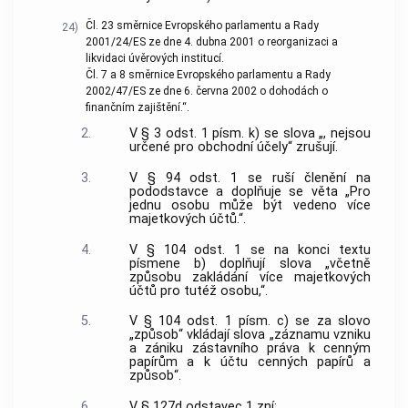
Čl. 23 směrnice Evropského parlamentu a Rady
24)
2001/24/ES ze dne 4. dubna 2001 o reorganizaci a
likvidaci úvěrových institucí.
Čl. 7 a 8 směrnice Evropského parlamentu a Rady
2002/47/ES ze dne 6. června 2002 o dohodách o
finančním zajištění.“.
2.
V § 3 odst. 1 písm. k) se slova „, nejsou
určené pro obchodní účely“ zrušují.
3.
V § 94 odst. 1 se ruší členění na
pododstavce a doplňuje se věta „Pro
jednu osobu může být vedeno více
majetkových účtů.“.
4.
V § 104 odst. 1 se na konci textu
písmene b) doplňují slova „včetně
způsobu zakládání více majetkových
účtů pro tutéž osobu,“.
5.
V § 104 odst. 1 písm. c) se za slovo
„způsob“ vkládají slova „záznamu vzniku
a zániku zástavního práva k cenným
papírům a k účtu cenných papírů a
způsob“.
6.
V § 127d odstavec 1 zní: