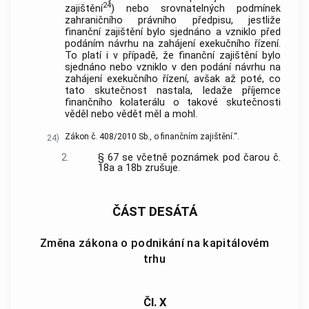
24
zajištění
) nebo srovnatelných podmínek
zahraničního právního předpisu, jestliže
finanční zajištění bylo sjednáno a vzniklo před
podáním návrhu na zahájení exekučního řízení.
To platí i v případě, že finanční zajištění bylo
sjednáno nebo vzniklo v den podání návrhu na
zahájení exekučního řízení, avšak až poté, co
tato skutečnost nastala, ledaže příjemce
finančního kolaterálu o takové skutečnosti
věděl nebo vědět měl a mohl.
Zákon č. 408/2010 Sb., o finančním zajištění.“.
24)
2.
§ 67 se včetně poznámek pod čarou č.
18a a 18b zrušuje.
ČÁST DESÁTÁ
Změna zákona o podnikání na kapitálovém
trhu
Čl. X