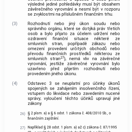
výsledné jediné pohledávky musí být obsahem
závěrečného vyrovnání a nesmí být v rozporu
se zvyklostmi na příslušném finančním trhu.
(3)
Rozhodnutí nebo jiný úkon soudu nebo
správního orgánu, které se dotýká práv třetích
osob a bylo přijato za účelem udržení nebo
ozdravení finanční situace některé ze
smluvních stran, popřípadě zákazu nebo
omezení provedení určitých obchodů nebo
převodu finančních prostředků některou ze
27
smluvních stran
), nemá vliv na závěrečné
vyrovnání, jestliže závěrečné vyrovnání bylo
uzavřeno před přijetím rozhodnutí nebo
provedením jiného úkonu.
(4)
Odstavec 3 se neuplatní pro účinky úkonů
spojených se zahájením insolvenčního řízení,
vstupem do likvidace nebo zavedením nucené
správy; vyloučení těchto účinků upravují jiné
zákony.
§ 2 písm. a) a § 6 odst. 1 zákona č. 408/2010 Sb., o
26)
finančním zajištění.
Například § 28 odst. 1 písm. a) až c) zákona č. 87/1995
27)