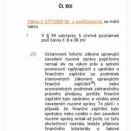
Čl. XIII
Zákon č. 277/2009 Sb., o pojišťovnictví
, se mění
takto:
1.
V § 99 odstavec 5 včetně poznámek
pod čarou č. 8 a 38 zní:
„(5)
Ustanovení tohoto zákona upravující
zavedení nucené správy pojišťovny
nemají vliv na výkon práv a splnění
povinností vyplývajících z ujednání o
finančním zajištění za podmínek
stanovených zákonem upravujícím
38
finanční zajištění
) nebo
srovnatelných podmínek zahraničního
právního předpisu, jestliže finanční
zajištění bylo sjednáno a vzniklo před
zavedením nucené správy. To platí i v
případě, že finanční zajištění bylo
sjednáno nebo vzniklo v den zavedení
nucené správy, avšak až poté, co tato
skutečnost nastala, ledaže příjemce
finančního kolaterálu o takové