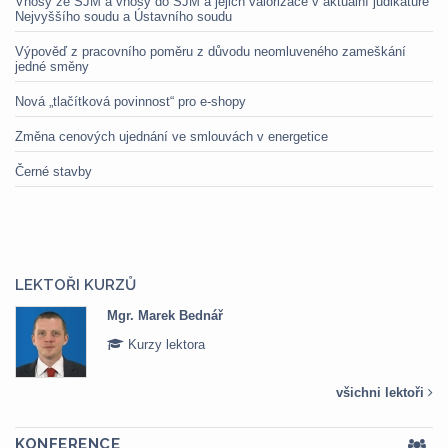
Vnosy ze SJM a vnosy do SJM a jejich valorizace v aktuální judikatuře
Nejvyššího soudu a Ústavního soudu
Výpověď z pracovního poměru z důvodu neomluveného zameškání
jedné směny
Nová „tlačítková povinnost“ pro e-shopy
Změna cenových ujednání ve smlouvách v energetice
Černé stavby
LEKTOŘI KURZŮ
Mgr. Marek Bednář
Kurzy lektora
všichni lektoři
KONFERENCE