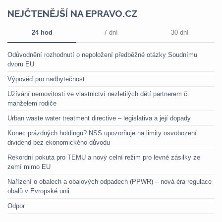
NEJČTENĚJŠÍ NA EPRAVO.CZ
24 hod
7 dní
30 dní
Odůvodnění rozhodnutí o nepoložení předběžné otázky Soudnímu
dvoru EU
Výpověď pro nadbytečnost
Užívání nemovitosti ve vlastnictví nezletilých dětí partnerem či
manželem rodiče
Urban waste water treatment directive – legislativa a její dopady
Konec prázdných holdingů? NSS upozorňuje na limity osvobození
dividend bez ekonomického důvodu
Rekordní pokuta pro TEMU a nový celní režim pro levné zásilky ze
zemí mimo EU
Nařízení o obalech a obalových odpadech (PPWR) – nová éra regulace
obalů v Evropské unii
Odpor