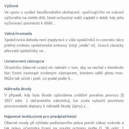
Výživné
Ve sporu o vydání bezdůvodného obohacení, spočívajícího ve vrácení
výživného na zletilé dítě, které ochuzený rodič zaplatil v době, kdy jeho
vyživovací povinnost k dítěti...
Valná hromada
Společnická dohoda není (neplyne-li z vůle společníků in concreto něco
jiného) změnou společenské smlouvy (stojí „vedle“ ní). Jsou-li závazky
převzaté společníky ve...
Ustanovení zástupce
Účastníku (obecně vzato) nic nebrání v tom, aby se nechal v kterékoliv
fázi řízení zastoupit zvoleným zástupcem, kterému udělí plnou moc.
Může tak učinit i poté, co podal podle §...
Náhrada škody
V případě, kdy byla škoda způsobena zvláštní povahou provozu (§
2927 odst. 1 občanského zákoníku), lze zcela vyloučit povinnost
provozovatele dopravy k náhradě škody (újmy) z...
Nájemné (exkluzivně pro předplatitele)
Obecné soudy při výkladu podústavního práva poruší zákaz svévole a
tak právo účastníka řízení na soudní ochranu podle čl. 36 odst. 1