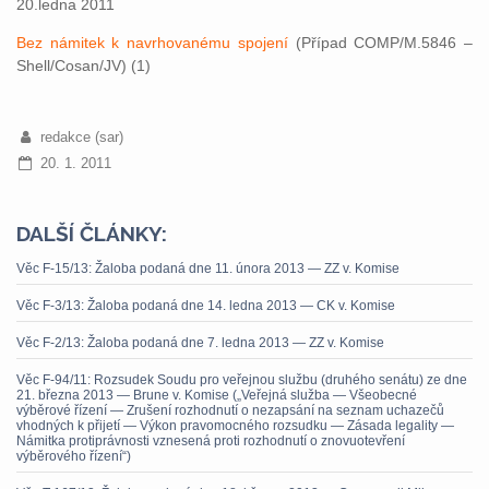
20.ledna 2011
Bez námitek k navrhovanému spojení
(Případ COMP/M.5846 –
Shell/Cosan/JV) (1)
redakce (sar)
20. 1. 2011
DALŠÍ ČLÁNKY:
Věc F-15/13: Žaloba podaná dne 11. února 2013 — ZZ v. Komise
Věc F-3/13: Žaloba podaná dne 14. ledna 2013 — CK v. Komise
Věc F-2/13: Žaloba podaná dne 7. ledna 2013 — ZZ v. Komise
Věc F-94/11: Rozsudek Soudu pro veřejnou službu (druhého senátu) ze dne
21. března 2013 — Brune v. Komise („Veřejná služba — Všeobecné
výběrové řízení — Zrušení rozhodnutí o nezapsání na seznam uchazečů
vhodných k přijetí — Výkon pravomocného rozsudku — Zásada legality —
Námitka protiprávnosti vznesená proti rozhodnutí o znovuotevření
výběrového řízení“)