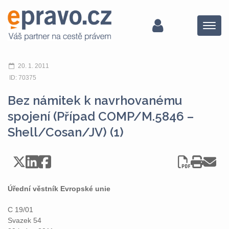
Menu
20. 1. 2011
ID: 70375
Bez námitek k navrhovanému
spojení (Případ COMP/M.5846 –
Shell/Cosan/JV) (1)
Úřední věstník Evropské unie
C 19/01
Svazek 54