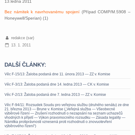
13.ledna 2011
Bez námitek k navrhovanému spojení
(Případ COMP/M.5908 –
Honeywell/Sperian) (1)
redakce (sar)
13. 1. 2011
DALŠÍ ČLÁNKY:
Věc F-15/13: Žaloba podaná dne 11. února 2013 — ZZ v. Komise
Věc F-3/13: Žaloba podaná dne 14. ledna 2013 — CK v. Komise
Věc F-2/13: Žaloba podaná dne 7. ledna 2013 — ZZ v. Komise
Věc F-94/11: Rozsudek Soudu pro veřejnou službu (druhého senátu) ze dne
21. března 2013 — Brune v. Komise („Veřejná služba — Všeobecné
výběrové řízení — Zrušení rozhodnutí o nezapsání na seznam uchazečů
vhodných k přijetí — Výkon pravomocného rozsudku — Zásada legality —
Námitka protiprávnosti vznesená proti rozhodnutí o znovuotevření
výběrového řízení“)