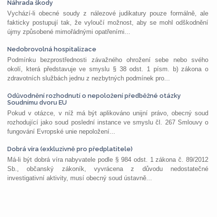
Náhrada škody
Vychází-li obecné soudy z nálezové judikatury pouze formálně, ale
fakticky postupují tak, že vyloučí možnost, aby se mohl odškodnění
újmy způsobené mimořádnými opatřeními...
Nedobrovolná hospitalizace
Podmínku bezprostřednosti závažného ohrožení sebe nebo svého
okolí, která představuje ve smyslu § 38 odst. 1 písm. b) zákona o
zdravotních službách jednu z nezbytných podmínek pro...
Odůvodnění rozhodnutí o nepoložení předběžné otázky
Soudnímu dvoru EU
Pokud v otázce, v níž má být aplikováno unijní právo, obecný soud
rozhodující jako soud poslední instance ve smyslu čl. 267 Smlouvy o
fungování Evropské unie nepoložení...
Dobrá víra (exkluzivně pro předplatitele)
Má-li být dobrá víra nabyvatele podle § 984 odst. 1 zákona č. 89/2012
Sb., občanský zákoník, vyvrácena z důvodu nedostatečné
investigativní aktivity, musí obecný soud ústavně...