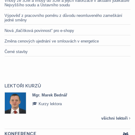
Vnosy ze SJM a vnosy do SJM a jejich valorizace v aktuální judikatuře
Nejvyššího soudu a Ústavního soudu
Výpověď z pracovního poměru z důvodu neomluveného zameškání
jedné směny
Nová „tlačítková povinnost“ pro e-shopy
Změna cenových ujednání ve smlouvách v energetice
Černé stavby
LEKTOŘI KURZŮ
Mgr. Marek Bednář
Kurzy lektora
všichni lektoři
KONFERENCE