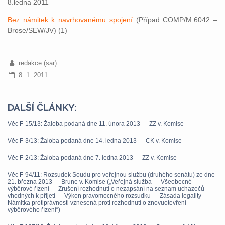
8.ledna 2011
Bez námitek k navrhovanému spojení
(Případ COMP/M.6042 –
Brose/SEW/JV) (1)
redakce (sar)
8. 1. 2011
DALŠÍ ČLÁNKY:
Věc F-15/13: Žaloba podaná dne 11. února 2013 — ZZ v. Komise
Věc F-3/13: Žaloba podaná dne 14. ledna 2013 — CK v. Komise
Věc F-2/13: Žaloba podaná dne 7. ledna 2013 — ZZ v. Komise
Věc F-94/11: Rozsudek Soudu pro veřejnou službu (druhého senátu) ze dne
21. března 2013 — Brune v. Komise („Veřejná služba — Všeobecné
výběrové řízení — Zrušení rozhodnutí o nezapsání na seznam uchazečů
vhodných k přijetí — Výkon pravomocného rozsudku — Zásada legality —
Námitka protiprávnosti vznesená proti rozhodnutí o znovuotevření
výběrového řízení“)