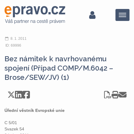
Menu
8. 1. 2011
ID: 69996
Bez námitek k navrhovanému
spojení (Případ COMP/M.6042 –
Brose/SEW/JV) (1)
Úřední věstník Evropské unie
C 5/01
Svazek 54