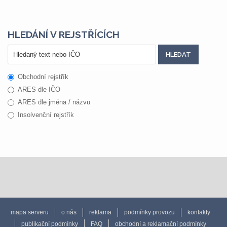
HLEDÁNÍ V REJSTŘÍCÍCH
Obchodní rejstřík
ARES dle IČO
ARES dle jména / názvu
Insolvenční rejstřík
mapa serveru
o nás
reklama
podmínky provozu
kontakty
publikační podmínky
FAQ
obchodní a reklamační podmínky