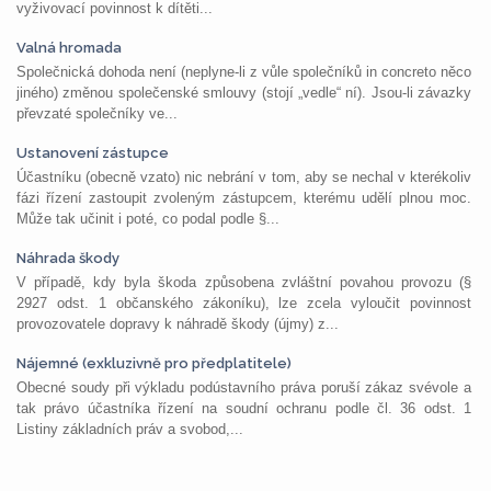
vyživovací povinnost k dítěti...
Valná hromada
Společnická dohoda není (neplyne-li z vůle společníků in concreto něco
jiného) změnou společenské smlouvy (stojí „vedle“ ní). Jsou-li závazky
převzaté společníky ve...
Ustanovení zástupce
Účastníku (obecně vzato) nic nebrání v tom, aby se nechal v kterékoliv
fázi řízení zastoupit zvoleným zástupcem, kterému udělí plnou moc.
Může tak učinit i poté, co podal podle §...
Náhrada škody
V případě, kdy byla škoda způsobena zvláštní povahou provozu (§
2927 odst. 1 občanského zákoníku), lze zcela vyloučit povinnost
provozovatele dopravy k náhradě škody (újmy) z...
Nájemné (exkluzivně pro předplatitele)
Obecné soudy při výkladu podústavního práva poruší zákaz svévole a
tak právo účastníka řízení na soudní ochranu podle čl. 36 odst. 1
Listiny základních práv a svobod,...