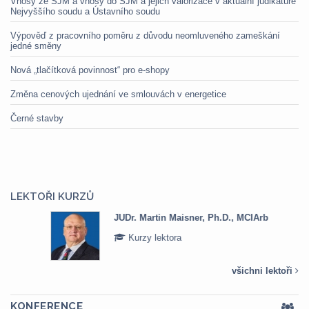
Vnosy ze SJM a vnosy do SJM a jejich valorizace v aktuální judikatuře
Nejvyššího soudu a Ústavního soudu
Výpověď z pracovního poměru z důvodu neomluveného zameškání
jedné směny
Nová „tlačítková povinnost“ pro e-shopy
Změna cenových ujednání ve smlouvách v energetice
Černé stavby
LEKTOŘI KURZŮ
JUDr. Martin Maisner, Ph.D., MCIArb
Kurzy lektora
všichni lektoři
KONFERENCE