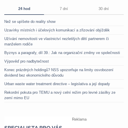
24 hod
7 dní
30 dní
Než se upíšete do reality show
Uzavírky místních i účelových komunikací a zřizování objížděk
Užívání nemovitosti ve vlastnictví nezletilých dětí partnerem či
manželem rodiče
Byznys a paragrafy, díl 39.: Jak na organizační změny ve společnosti
Výpověď pro nadbytečnost
Konec prázdných holdingů? NSS upozorňuje na limity osvobození
dividend bez ekonomického důvodu
Urban waste water treatment directive – legislativa a její dopady
Rekordní pokuta pro TEMU a nový celní režim pro levné zásilky ze
zemí mimo EU