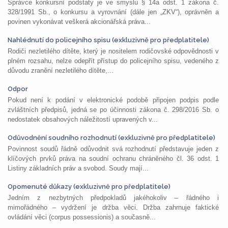
Správce konkursní podstaty je ve smyslu § 14a odst. 1 zákona č.
328/1991 Sb., o konkursu a vyrovnání (dále jen „ZKV“), oprávněn a
povinen vykonávat veškerá akcionářská práva...
Nahlédnutí do policejního spisu (exkluzivně pro předplatitele)
Rodiči nezletilého dítěte, který je nositelem rodičovské odpovědnosti v
plném rozsahu, nelze odepřít přístup do policejního spisu, vedeného z
důvodu zranění nezletilého dítěte,...
Odpor
Pokud není k podání v elektronické podobě připojen podpis podle
zvláštních předpisů, jedná se po účinnosti zákona č. 298/2016 Sb. o
nedostatek obsahových náležitostí upravených v...
Odůvodnění soudního rozhodnutí (exkluzivně pro předplatitele)
Povinnost soudů řádně odůvodnit svá rozhodnutí představuje jeden z
klíčových prvků práva na soudní ochranu chráněného čl. 36 odst. 1
Listiny základních práv a svobod. Soudy mají...
Opomenuté důkazy (exkluzivně pro předplatitele)
Jedním z nezbytných předpokladů jakéhokoliv – řádného i
mimořádného – vydržení je držba věci. Držba zahrnuje faktické
ovládání věci (corpus possessionis) a současně...