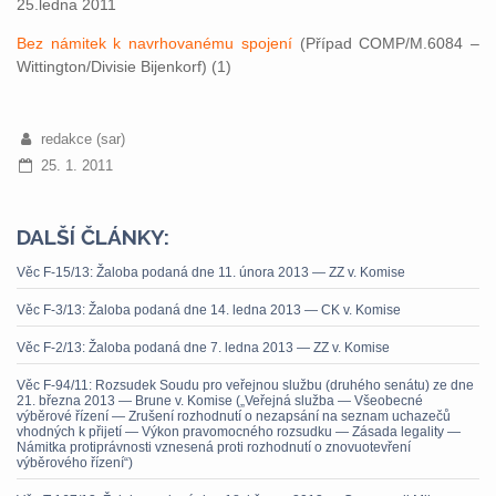
25.ledna 2011
Bez námitek k navrhovanému spojení
(Případ COMP/M.6084 –
Wittington/Divisie Bijenkorf) (1)
redakce (sar)
25. 1. 2011
DALŠÍ ČLÁNKY:
Věc F-15/13: Žaloba podaná dne 11. února 2013 — ZZ v. Komise
Věc F-3/13: Žaloba podaná dne 14. ledna 2013 — CK v. Komise
Věc F-2/13: Žaloba podaná dne 7. ledna 2013 — ZZ v. Komise
Věc F-94/11: Rozsudek Soudu pro veřejnou službu (druhého senátu) ze dne
21. března 2013 — Brune v. Komise („Veřejná služba — Všeobecné
výběrové řízení — Zrušení rozhodnutí o nezapsání na seznam uchazečů
vhodných k přijetí — Výkon pravomocného rozsudku — Zásada legality —
Námitka protiprávnosti vznesená proti rozhodnutí o znovuotevření
výběrového řízení“)