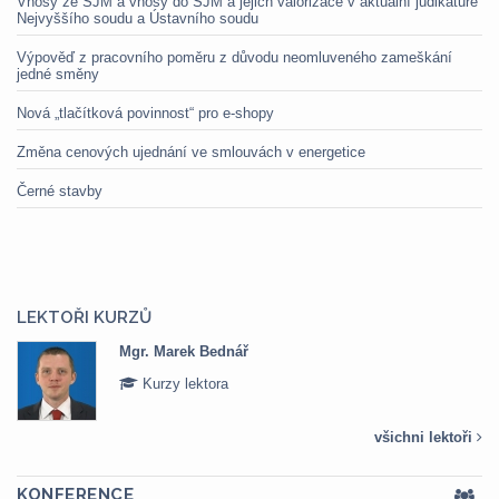
Vnosy ze SJM a vnosy do SJM a jejich valorizace v aktuální judikatuře
Nejvyššího soudu a Ústavního soudu
Výpověď z pracovního poměru z důvodu neomluveného zameškání
jedné směny
Nová „tlačítková povinnost“ pro e-shopy
Změna cenových ujednání ve smlouvách v energetice
Černé stavby
LEKTOŘI KURZŮ
Mgr. Marek Bednář
Kurzy lektora
všichni lektoři
KONFERENCE