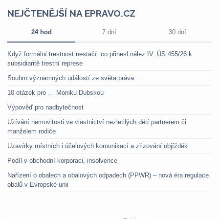
NEJČTENĚJŠÍ NA EPRAVO.CZ
24 hod
7 dní
30 dní
Když formální trestnost nestačí: co přinesl nález IV. ÚS 455/26 k
subsidiaritě trestní represe
Souhrn významných událostí ze světa práva
10 otázek pro … Moniku Dubskou
Výpověď pro nadbytečnost
Užívání nemovitosti ve vlastnictví nezletilých dětí partnerem či
manželem rodiče
Uzavírky místních i účelových komunikací a zřizování objížděk
Podíl v obchodní korporaci, insolvence
Nařízení o obalech a obalových odpadech (PPWR) – nová éra regulace
obalů v Evropské unii