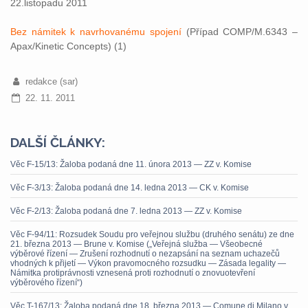
22.listopadu 2011
Bez námitek k navrhovanému spojení
(Případ COMP/M.6343 –
Apax/Kinetic Concepts) (1)
redakce (sar)
22. 11. 2011
DALŠÍ ČLÁNKY:
Věc F-15/13: Žaloba podaná dne 11. února 2013 — ZZ v. Komise
Věc F-3/13: Žaloba podaná dne 14. ledna 2013 — CK v. Komise
Věc F-2/13: Žaloba podaná dne 7. ledna 2013 — ZZ v. Komise
Věc F-94/11: Rozsudek Soudu pro veřejnou službu (druhého senátu) ze dne
21. března 2013 — Brune v. Komise („Veřejná služba — Všeobecné
výběrové řízení — Zrušení rozhodnutí o nezapsání na seznam uchazečů
vhodných k přijetí — Výkon pravomocného rozsudku — Zásada legality —
Námitka protiprávnosti vznesená proti rozhodnutí o znovuotevření
výběrového řízení“)
Věc T-167/13: Žaloba podaná dne 18. března 2013 — Comune di Milano v.