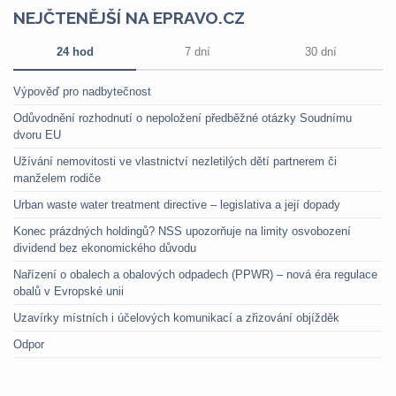
NEJČTENĚJŠÍ NA EPRAVO.CZ
24 hod
7 dní
30 dní
Výpověď pro nadbytečnost
Odůvodnění rozhodnutí o nepoložení předběžné otázky Soudnímu
dvoru EU
Užívání nemovitosti ve vlastnictví nezletilých dětí partnerem či
manželem rodiče
Urban waste water treatment directive – legislativa a její dopady
Konec prázdných holdingů? NSS upozorňuje na limity osvobození
dividend bez ekonomického důvodu
Nařízení o obalech a obalových odpadech (PPWR) – nová éra regulace
obalů v Evropské unii
Uzavírky místních i účelových komunikací a zřizování objížděk
Odpor