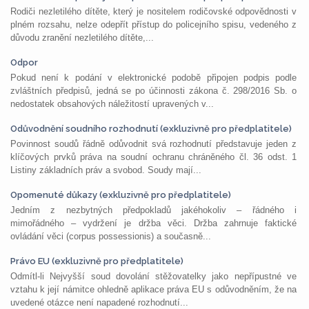
Rodiči nezletilého dítěte, který je nositelem rodičovské odpovědnosti v
plném rozsahu, nelze odepřít přístup do policejního spisu, vedeného z
důvodu zranění nezletilého dítěte,...
Odpor
Pokud není k podání v elektronické podobě připojen podpis podle
zvláštních předpisů, jedná se po účinnosti zákona č. 298/2016 Sb. o
nedostatek obsahových náležitostí upravených v...
Odůvodnění soudního rozhodnutí (exkluzivně pro předplatitele)
Povinnost soudů řádně odůvodnit svá rozhodnutí představuje jeden z
klíčových prvků práva na soudní ochranu chráněného čl. 36 odst. 1
Listiny základních práv a svobod. Soudy mají...
Opomenuté důkazy (exkluzivně pro předplatitele)
Jedním z nezbytných předpokladů jakéhokoliv – řádného i
mimořádného – vydržení je držba věci. Držba zahrnuje faktické
ovládání věci (corpus possessionis) a současně...
Právo EU (exkluzivně pro předplatitele)
Odmítl-li Nejvyšší soud dovolání stěžovatelky jako nepřípustné ve
vztahu k její námitce ohledně aplikace práva EU s odůvodněním, že na
uvedené otázce není napadené rozhodnutí...