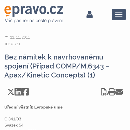
Menu
22. 11. 2011
ID: 78751
Bez námitek k navrhovanému
spojení (Případ COMP/M.6343 –
Apax/Kinetic Concepts) (1)
Úřední věstník Evropské unie
C 341/03
Svazek 54