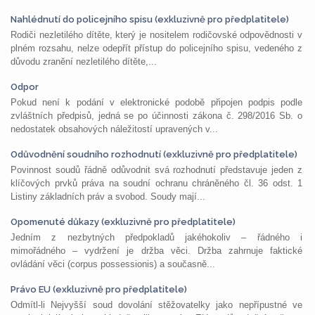
Nahlédnutí do policejního spisu (exkluzivně pro předplatitele)
Rodiči nezletilého dítěte, který je nositelem rodičovské odpovědnosti v
plném rozsahu, nelze odepřít přístup do policejního spisu, vedeného z
důvodu zranění nezletilého dítěte,...
Odpor
Pokud není k podání v elektronické podobě připojen podpis podle
zvláštních předpisů, jedná se po účinnosti zákona č. 298/2016 Sb. o
nedostatek obsahových náležitostí upravených v...
Odůvodnění soudního rozhodnutí (exkluzivně pro předplatitele)
Povinnost soudů řádně odůvodnit svá rozhodnutí představuje jeden z
klíčových prvků práva na soudní ochranu chráněného čl. 36 odst. 1
Listiny základních práv a svobod. Soudy mají...
Opomenuté důkazy (exkluzivně pro předplatitele)
Jedním z nezbytných předpokladů jakéhokoliv – řádného i
mimořádného – vydržení je držba věci. Držba zahrnuje faktické
ovládání věci (corpus possessionis) a současně...
Právo EU (exkluzivně pro předplatitele)
Odmítl-li Nejvyšší soud dovolání stěžovatelky jako nepřípustné ve