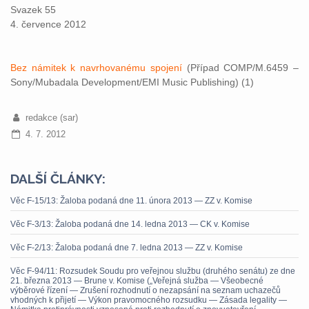
Svazek 55
4. července 2012
Bez námitek k navrhovanému spojení
(Případ COMP/M.6459 –
Sony/Mubadala Development/EMI Music Publishing) (1)
redakce (sar)
4. 7. 2012
DALŠÍ ČLÁNKY:
Věc F-15/13: Žaloba podaná dne 11. února 2013 — ZZ v. Komise
Věc F-3/13: Žaloba podaná dne 14. ledna 2013 — CK v. Komise
Věc F-2/13: Žaloba podaná dne 7. ledna 2013 — ZZ v. Komise
Věc F-94/11: Rozsudek Soudu pro veřejnou službu (druhého senátu) ze dne
21. března 2013 — Brune v. Komise („Veřejná služba — Všeobecné
výběrové řízení — Zrušení rozhodnutí o nezapsání na seznam uchazečů
vhodných k přijetí — Výkon pravomocného rozsudku — Zásada legality —