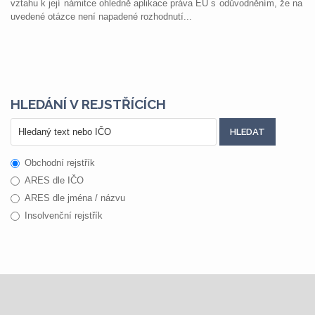
vztahu k její námitce ohledně aplikace práva EU s odůvodněním, že na
uvedené otázce není napadené rozhodnutí...
HLEDÁNÍ V REJSTŘÍCÍCH
Obchodní rejstřík
ARES dle IČO
ARES dle jména / názvu
Insolvenční rejstřík