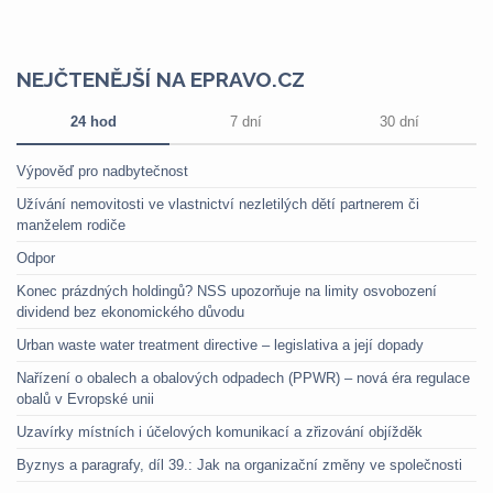
NEJČTENĚJŠÍ NA EPRAVO.CZ
24 hod
7 dní
30 dní
Výpověď pro nadbytečnost
Užívání nemovitosti ve vlastnictví nezletilých dětí partnerem či
manželem rodiče
Odpor
Konec prázdných holdingů? NSS upozorňuje na limity osvobození
dividend bez ekonomického důvodu
Urban waste water treatment directive – legislativa a její dopady
Nařízení o obalech a obalových odpadech (PPWR) – nová éra regulace
obalů v Evropské unii
Uzavírky místních i účelových komunikací a zřizování objížděk
Byznys a paragrafy, díl 39.: Jak na organizační změny ve společnosti