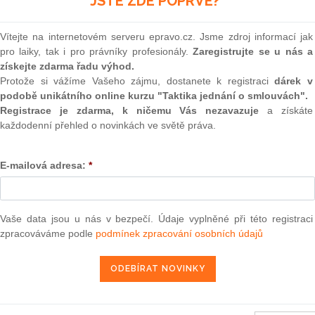
JSTE ZDE POPRVÉ?
(onli
2
Vítejte na internetovém serveru epravo.cz. Jsme zdroj informací jak
rhy přijaté Komisí
Prakt
pro laiky, tak i pro právníky profesionály.
Zaregistrujte se u nás a
smluv
získejte zdarma řadu výhod.
0
Protože si vážíme Vašeho zájmu, dostanete k registraci
dárek v
11. 5. 2011
Prakt
podobě unikátního online kurzu "Taktika jednání o smlouvách".
judik
Registrace je zdarma, k ničemu Vás nezavazuje
a získáte
každodenní přehled o novinkách ve světě práva.
ONL
E-mailová adresa:
*
13 — ZZ v. Komise
Vnos
valor
soud
3 — CK v. Komise
— ZZ v. Komise
Výpo
Vaše data jsou u nás v bezpečí. Údaje vyplněné při této registraci
neom
zpracováváme podle
podmínek zpracování osobních údajů
užbu (druhého senátu) ze dne 21. března 2013 — Brune v. Komise
í — Zrušení rozhodnutí o nezapsání na seznam uchazečů vhodných k
Nová 
da legality — Námitka protiprávnosti vznesená proti rozhodnutí o
Změn
energ
2013 — Comune di Milano v. Komise
Čern
2013 — Sea Handling v. Komise