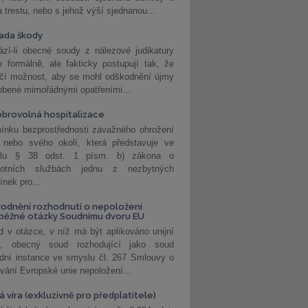
a trestu, nebo s jehož výší sjednanou...
ada škody
zí-li obecné soudy z nálezové judikatury
 formálně, ale fakticky postupují tak, že
učí možnost, aby se mohl odškodnění újmy
obené mimořádnými opatřeními...
brovolná hospitalizace
ínku bezprostřednosti závažného ohrožení
 nebo svého okolí, která představuje ve
lu § 38 odst. 1 písm. b) zákona o
votních službách jednu z nezbytných
nek pro...
odnění rozhodnutí o nepoložení
běžné otázky Soudnímu dvoru EU
 v otázce, v níž má být aplikováno unijní
o, obecný soud rozhodující jako soud
dní instance ve smyslu čl. 267 Smlouvy o
vání Evropské unie nepoložení...
 víra (exkluzivně pro předplatitele)