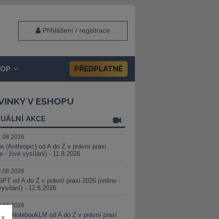
Přihlášení / registrace
HOP
PŘEDPLATNÉ
VINKY V ESHOPU
UÁLNÍ AKCE
1.08.2026
e (Anthropic) od A do Z v právní praxi
ne - živé vysílání) - 11.8.2026
2.08.2026
PT od A do Z v právní praxi 2026 (online -
vysílání) - 12.8.2026
8.08.2026
i a NotebookLM od A do Z v právní praxi
x