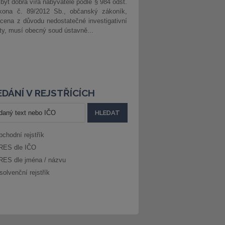
 být dobrá víra nabyvatele podle § 984 odst.
kona č. 89/2012 Sb., občanský zákoník,
cena z důvodu nedostatečné investigativní
ity, musí obecný soud ústavně...
DÁNÍ V REJSTŘÍCÍCH
bchodní rejstřík
RES dle IČO
RES dle jména / názvu
solvenční rejstřík