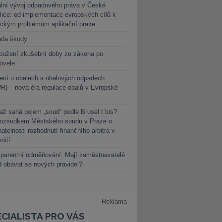
lní vývoj odpadového práva v České
lice: od implementace evropských cílů k
ickým problémům aplikační praxe
ada škody
oužení zkušební doby ze zákona po
novele
ení o obalech a obalových odpadech
) – nová éra regulace obalů v Evropské
ž sahá pojem „soud“ podle Brusel I bis?
rozsudkem Městského soudu v Praze o
atelnosti rozhodnutí finančního arbitra v
ničí
parentní odměňování: Mají zaměstnavatelé
 obávat se nových pravidel?