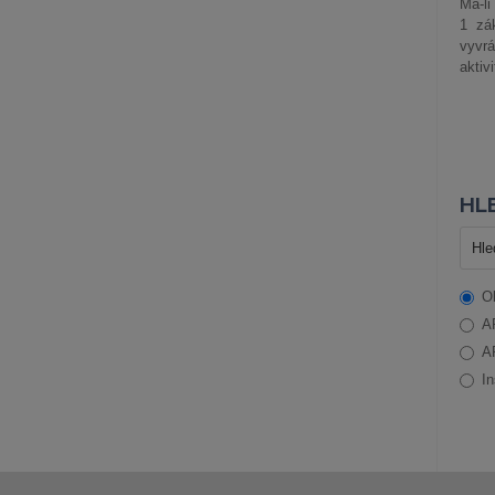
Má-li
1 zá
vyvrá
aktiv
HLE
O
A
A
In