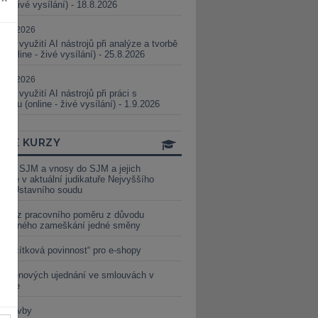
ne - živé vysílání) - 18.8.2026
5.08.2026
ické využití AI nástrojů při analýze a tvorbě
 (online - živé vysílání) - 25.8.2026
1.09.2026
ické využití AI nástrojů při práci s
aturou (online - živé vysílání) - 1.9.2026
INE KURZY
y ze SJM a vnosy do SJM a jejich
izace v aktuální judikatuře Nejvyššího
u a Ústavního soudu
věď z pracovního poměru z důvodu
luveného zameškání jedné směny
„tlačítková povinnost“ pro e-shopy
a cenových ujednání ve smlouvách v
etice
é stavby