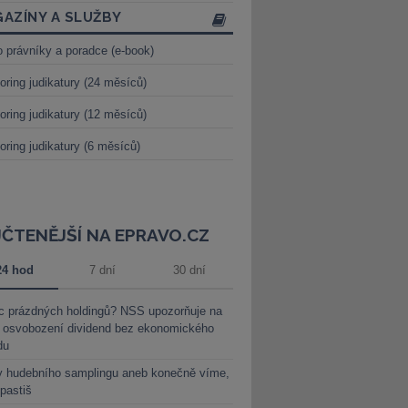
AZÍNY A SLUŽBY
o právníky a poradce (e-book)
oring judikatury (24 měsíců)
oring judikatury (12 měsíců)
oring judikatury (6 měsíců)
JČTENĚJŠÍ NA EPRAVO.CZ
24 hod
7 dní
30 dní
c prázdných holdingů? NSS upozorňuje na
y osvobození dividend bez ekonomického
du
y hudebního samplingu aneb konečně víme,
 pastiš