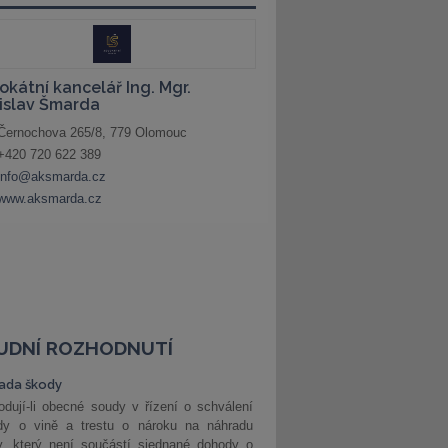
UDNÍ ROZHODNUTÍ
ada škody
dují-li obecné soudy v řízení o schválení
dy o vině a trestu o nároku na náhradu
y, který není součástí sjednané dohody o