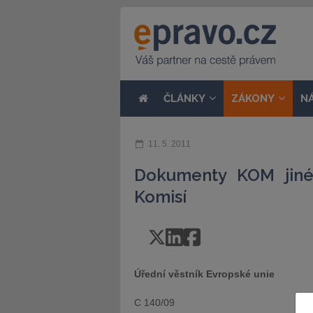
ČLÁNKY
ZÁKONY
N
11. 5. 2011
Dokumenty KOM jiné n
Komisí
Úřední věstník Evropské unie
C 140/09