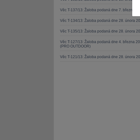
Věc T-137/13: Žaloba podaná dne 7. března 
Věc T-134/13: Žaloba podaná dne 28. února 20
Věc T-135/13: Žaloba podaná dne 28. února 20
JUDr. Tomáš Nielsen
JUDr. Tom
Věc T-127/13: Žaloba podaná dne 4. března 20
(PRO OUTDOOR)
Kurzy lektora
Kurzy le
Věc T-121/13: Žaloba podaná dne 28. února 2