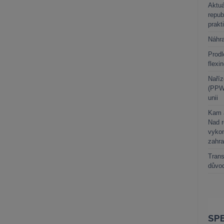
Aktuá
repub
prakt
Náhr
Prodl
flexi
Naříz
(PPWR
unii
Kam a
Nad 
vykon
zahra
Trans
důvod