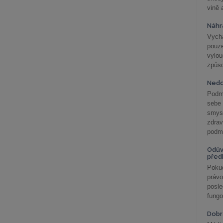
vině 
Náhr
Vychá
pouze
vylo
způs
Nedo
Podm
sebe
smys
zdra
podmí
Odův
před
Pokud
práv
posle
fungo
Dobrá