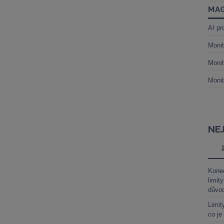
MAG
AI pr
Monit
Monit
Monit
NE
Kone
limit
důvo
Limit
co je