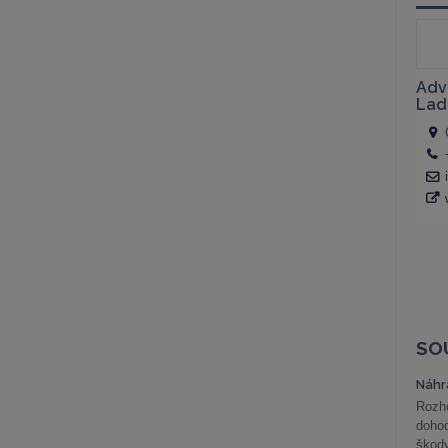
SO
Náhr
Rozho
doho
škod