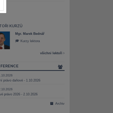
TOŘI KURZŮ
Mgr. Marek Bednář
Mgr. Veronika 
Kurzy lektora
Kurzy lektora
všichni lektoři
FERENCE
1.10.2026
ní právo daňové - 1.10.2026
2.10.2026
é právo 2026 - 2.10.2026
Archiv