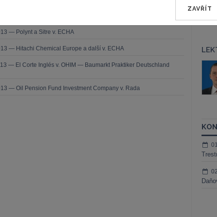
ZAVŘÍT
2013 — Saferoad RRS v. OHIM (MEGARAIL)
13 — Polynt a Sitre v. ECHA
13 — Hitachi Chemical Europe a další v. ECHA
LEK
áš Sokol
JUDr. Martin Maisner, Ph.D.,
13 — El Corte Inglés v. OHIM — Baumarkt Praktiker Deutschland
MCIArb
ktora
Kurzy lektora
013 — Oil Pension Fund Investment Company v. Rada
KON
0
Trest
0
Daňov