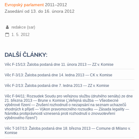
Evropský parlament
2011–2012
Zasedání od 13. do 16. února 2012
redakce (sar)
1. 5. 2012
DALŠÍ ČLÁNKY:
Věc F-15/13: Žaloba podaná dne 11. února 2013 — ZZ v. Komise
Věc F-3/13: Žaloba podaná dne 14. ledna 2013 — CK v. Komise
Věc F-2/13: Žaloba podaná dne 7. ledna 2013 — ZZ v. Komise
Věc F-94/11: Rozsudek Soudu pro veřejnou službu (druhého senátu) ze dne
21. března 2013 — Brune v. Komise („Veřejná služba — Všeobecné
výběrové řízení — Zrušení rozhodnutí o nezapsání na seznam uchazečů
vhodných k přijetí — Výkon pravomocného rozsudku — Zásada legality —
Námitka protiprávnosti vznesená proti rozhodnutí o znovuotevření
výběrového řízení“)
Věc T-167/13: Žaloba podaná dne 18. března 2013 — Comune di Milano v.
Komise