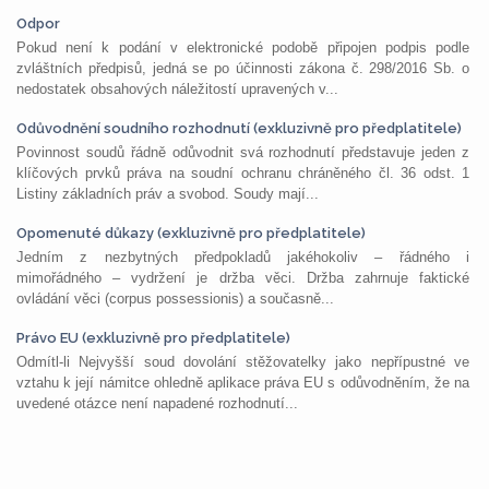
Odpor
Pokud není k podání v elektronické podobě připojen podpis podle
zvláštních předpisů, jedná se po účinnosti zákona č. 298/2016 Sb. o
nedostatek obsahových náležitostí upravených v...
Odůvodnění soudního rozhodnutí (exkluzivně pro předplatitele)
Povinnost soudů řádně odůvodnit svá rozhodnutí představuje jeden z
klíčových prvků práva na soudní ochranu chráněného čl. 36 odst. 1
Listiny základních práv a svobod. Soudy mají...
Opomenuté důkazy (exkluzivně pro předplatitele)
Jedním z nezbytných předpokladů jakéhokoliv – řádného i
mimořádného – vydržení je držba věci. Držba zahrnuje faktické
ovládání věci (corpus possessionis) a současně...
Právo EU (exkluzivně pro předplatitele)
Odmítl-li Nejvyšší soud dovolání stěžovatelky jako nepřípustné ve
vztahu k její námitce ohledně aplikace práva EU s odůvodněním, že na
uvedené otázce není napadené rozhodnutí...