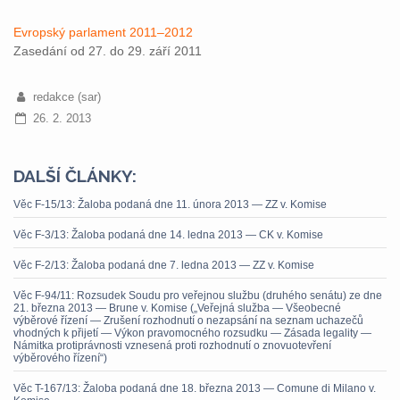
Evropský parlament 2011–2012
Zasedání od 27. do 29. září 2011
redakce (sar)
26. 2. 2013
DALŠÍ ČLÁNKY:
Věc F-15/13: Žaloba podaná dne 11. února 2013 — ZZ v. Komise
Věc F-3/13: Žaloba podaná dne 14. ledna 2013 — CK v. Komise
Věc F-2/13: Žaloba podaná dne 7. ledna 2013 — ZZ v. Komise
Věc F-94/11: Rozsudek Soudu pro veřejnou službu (druhého senátu) ze dne
21. března 2013 — Brune v. Komise („Veřejná služba — Všeobecné
výběrové řízení — Zrušení rozhodnutí o nezapsání na seznam uchazečů
vhodných k přijetí — Výkon pravomocného rozsudku — Zásada legality —
Námitka protiprávnosti vznesená proti rozhodnutí o znovuotevření
výběrového řízení“)
Věc T-167/13: Žaloba podaná dne 18. března 2013 — Comune di Milano v.