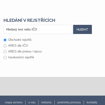
HLEDÁNÍ V REJSTŘÍCÍCH
Obchodní rejstřík
ARES dle IČO
ARES dle jména / názvu
Insolvenční rejstřík
mapa serveru
o nás
reklama
podmínky provozu
kontakty