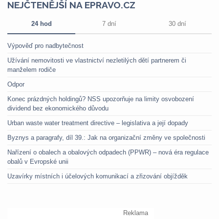
NEJČTENĚJŠÍ NA EPRAVO.CZ
24 hod
7 dní
30 dní
Výpověď pro nadbytečnost
Užívání nemovitosti ve vlastnictví nezletilých dětí partnerem či
manželem rodiče
Odpor
Konec prázdných holdingů? NSS upozorňuje na limity osvobození
dividend bez ekonomického důvodu
Urban waste water treatment directive – legislativa a její dopady
Byznys a paragrafy, díl 39.: Jak na organizační změny ve společnosti
Nařízení o obalech a obalových odpadech (PPWR) – nová éra regulace
obalů v Evropské unii
Uzavírky místních i účelových komunikací a zřizování objížděk