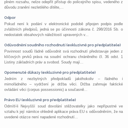
plném rozsahu, nelze odepřít přístup do policejního spisu, vedeného z
důvodu zranění nezletilého dítěte,...
Odpor
Pokud není k podání v elektronické podobě připojen podpis podle
zvláštních předpisů, jedná se po účinnosti zákona č. 298/2016 Sb. o
nedostatek obsahových náležitostí upravených v...
Odůvodnění soudního rozhodnutí (exkluzivně pro předplatitele)
Povinnost soudů řádně odůvodnit svá rozhodnutí představuje jeden z
klíčových prvků práva na soudní ochranu chráněného čl. 36 odst. 1
Listiny základních práv a svobod. Soudy mají...
Opomenuté důkazy (exkluzivně pro předplatitele)
Jedním z nezbytných předpokladů jakéhokoliv – řádného i
mimořádného – vydržení je držba věci. Držba zahrnuje faktické
ovládání věci (corpus possessionis) a současně...
Právo EU (exkluzivně pro předplatitele)
Odmítl-li Nejvyšší soud dovolání stěžovatelky jako nepřípustné ve
vztahu k její námitce ohledně aplikace práva EU s odůvodněním, že na
uvedené otázce není napadené rozhodnutí...