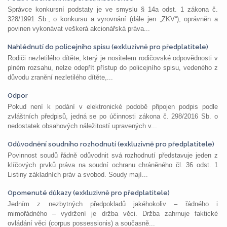
Správce konkursní podstaty je ve smyslu § 14a odst. 1 zákona č.
328/1991 Sb., o konkursu a vyrovnání (dále jen „ZKV“), oprávněn a
povinen vykonávat veškerá akcionářská práva...
Nahlédnutí do policejního spisu (exkluzivně pro předplatitele)
Rodiči nezletilého dítěte, který je nositelem rodičovské odpovědnosti v
plném rozsahu, nelze odepřít přístup do policejního spisu, vedeného z
důvodu zranění nezletilého dítěte,...
Odpor
Pokud není k podání v elektronické podobě připojen podpis podle
zvláštních předpisů, jedná se po účinnosti zákona č. 298/2016 Sb. o
nedostatek obsahových náležitostí upravených v...
Odůvodnění soudního rozhodnutí (exkluzivně pro předplatitele)
Povinnost soudů řádně odůvodnit svá rozhodnutí představuje jeden z
klíčových prvků práva na soudní ochranu chráněného čl. 36 odst. 1
Listiny základních práv a svobod. Soudy mají...
Opomenuté důkazy (exkluzivně pro předplatitele)
Jedním z nezbytných předpokladů jakéhokoliv – řádného i
mimořádného – vydržení je držba věci. Držba zahrnuje faktické
ovládání věci (corpus possessionis) a současně...