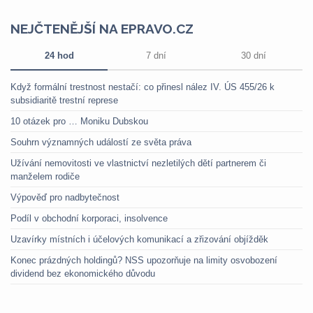
NEJČTENĚJŠÍ NA EPRAVO.CZ
24 hod
7 dní
30 dní
Když formální trestnost nestačí: co přinesl nález IV. ÚS 455/26 k
subsidiaritě trestní represe
10 otázek pro … Moniku Dubskou
Souhrn významných událostí ze světa práva
Užívání nemovitosti ve vlastnictví nezletilých dětí partnerem či
manželem rodiče
Výpověď pro nadbytečnost
Podíl v obchodní korporaci, insolvence
Uzavírky místních i účelových komunikací a zřizování objížděk
Konec prázdných holdingů? NSS upozorňuje na limity osvobození
dividend bez ekonomického důvodu