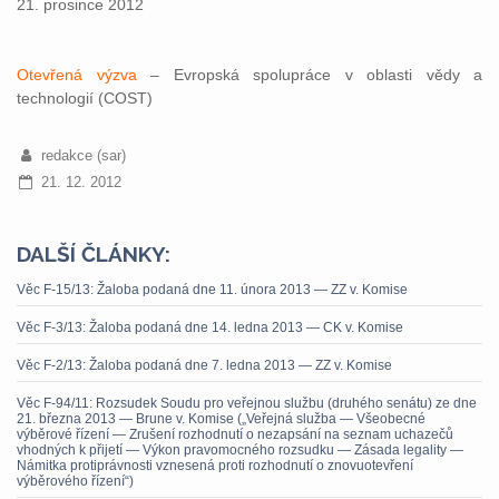
21. prosince 2012
Otevřená výzva
– Evropská spolupráce v oblasti vědy a
technologií (COST)
redakce (sar)
21. 12. 2012
DALŠÍ ČLÁNKY:
Věc F-15/13: Žaloba podaná dne 11. února 2013 — ZZ v. Komise
Věc F-3/13: Žaloba podaná dne 14. ledna 2013 — CK v. Komise
Věc F-2/13: Žaloba podaná dne 7. ledna 2013 — ZZ v. Komise
Věc F-94/11: Rozsudek Soudu pro veřejnou službu (druhého senátu) ze dne
21. března 2013 — Brune v. Komise („Veřejná služba — Všeobecné
výběrové řízení — Zrušení rozhodnutí o nezapsání na seznam uchazečů
vhodných k přijetí — Výkon pravomocného rozsudku — Zásada legality —
Námitka protiprávnosti vznesená proti rozhodnutí o znovuotevření
výběrového řízení“)