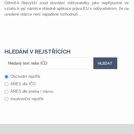
Odmítl-li Nejvyšší soud dovolání stěžovatelky jako nepřípustné ve
vztahu k její námitce ohledně aplikace práva EU s odůvodněním, že na
uvedené otázce není napadené rozhodnutí...
HLEDÁNÍ V REJSTŘÍCÍCH
Obchodní rejstřík
ARES dle IČO
ARES dle jména / názvu
Insolvenční rejstřík