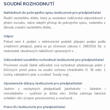
SOUDNÍ ROZHODNUTÍ
Nahlédnutí do policejního spisu (exkluzivně pro předplatitele)
Rodiči nezletilého dítěte, který je nositelem rodičovské odpovědnosti v
plném rozsahu, nelze odepřít přístup do policejního spisu, vedeného z
důvodu zranění nezletilého dítěte,...
Odpor
Pokud není k podání v elektronické podobě připojen podpis podle
zvláštních předpisů, jedná se po účinnosti zákona č. 298/2016 Sb. o
nedostatek obsahových náležitostí upravených v...
Odůvodnění soudního rozhodnutí (exkluzivně pro předplatitele)
Povinnost soudů řádně odůvodnit svá rozhodnutí představuje jeden z
klíčových prvků práva na soudní ochranu chráněného čl. 36 odst. 1
Listiny základních práv a svobod. Soudy mají...
Opomenuté důkazy (exkluzivně pro předplatitele)
Jedním z nezbytných předpokladů jakéhokoliv – řádného i
mimořádného – vydržení je držba věci. Držba zahrnuje faktické
ovládání věci (corpus possessionis) a současně...
Právo EU (exkluzivně pro předplatitele)