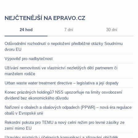
NEJČTENĚJŠÍ NA EPRAVO.CZ
24 hod
7 dní
30 dní
Odůvodnění rozhodnutí o nepoložení předběžné otázky Soudnímu
dvoru EU
Výpověď pro nadbytečnost
Užívání nemovitosti ve vlastnictví nezletilých dětí partnerem či
manželem rodiče
Urban waste water treatment directive – legislativa a její dopady
Konec prázdných holdingů? NSS upozorňuje na limity osvobození
dividend bez ekonomického důvodu
Nařízení o obalech a obalových odpadech (PPWR) – nová éra regulace
obalů v Evropské unii
Rekordní pokuta pro TEMU a nový celní režim pro levné zásilky ze
zemí mimo EU
Uzavírky místních i účelových komunikací a zřizování objížděk