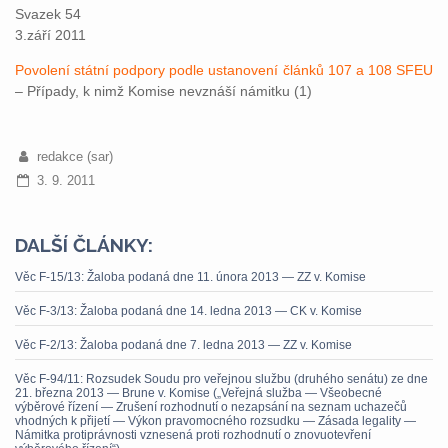
Svazek 54
3.září 2011
Povolení státní podpory podle ustanovení článků 107 a 108 SFEU
– Případy, k nimž Komise nevznáší námitku (1)
redakce (sar)
3. 9. 2011
DALŠÍ ČLÁNKY:
Věc F-15/13: Žaloba podaná dne 11. února 2013 — ZZ v. Komise
Věc F-3/13: Žaloba podaná dne 14. ledna 2013 — CK v. Komise
Věc F-2/13: Žaloba podaná dne 7. ledna 2013 — ZZ v. Komise
Věc F-94/11: Rozsudek Soudu pro veřejnou službu (druhého senátu) ze dne
21. března 2013 — Brune v. Komise („Veřejná služba — Všeobecné
výběrové řízení — Zrušení rozhodnutí o nezapsání na seznam uchazečů
vhodných k přijetí — Výkon pravomocného rozsudku — Zásada legality —
Námitka protiprávnosti vznesená proti rozhodnutí o znovuotevření