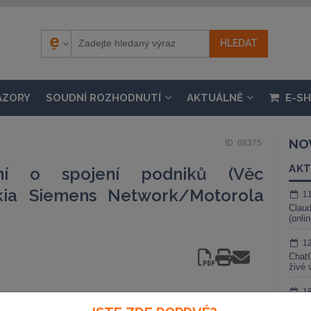
ÁZORY
SOUDNÍ ROZHODNUTÍ
AKTUÁLNĚ
E-S
NO
ID: 68375
AKT
ní o spojení podniků (Věc
ia Siemens Network/Motorola
1
Claud
(onli
1
ChatG
živé 
1
Gemin