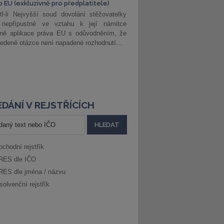
o EU (exkluzivně pro předplatitele)
l-li Nejvyšší soud dovolání stěžovatelky
 nepřípustné ve vztahu k její námitce
dně aplikace práva EU s odůvodněním, že
edené otázce není napadené rozhodnutí...
DÁNÍ V REJSTŘÍCÍCH
bchodní rejstřík
RES dle IČO
RES dle jména / názvu
solvenční rejstřík