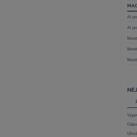
MAG
AI pr
AI pr
Monit
Monit
Monit
NE
Výpo
Odpo
Užívá