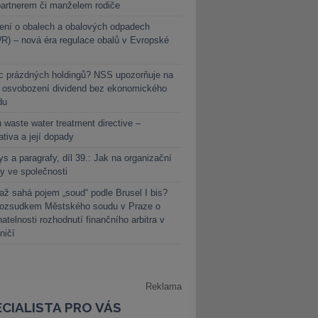
partnerem či manželem rodiče
ení o obalech a obalových odpadech
) – nová éra regulace obalů v Evropské
c prázdných holdingů? NSS upozorňuje na
y osvobození dividend bez ekonomického
du
 waste water treatment directive –
lativa a její dopady
s a paragrafy, díl 39.: Jak na organizační
y ve společnosti
ž sahá pojem „soud“ podle Brusel I bis?
rozsudkem Městského soudu v Praze o
atelnosti rozhodnutí finančního arbitra v
ničí