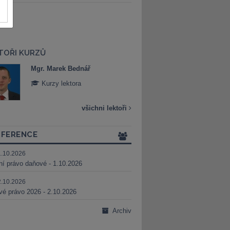
TOŘI KURZŮ
Mgr. Marek Bednář
Mgr. Veronika 
Kurzy lektora
Kurzy lektora
všichni lektoři
FERENCE
1.10.2026
ní právo daňové - 1.10.2026
2.10.2026
é právo 2026 - 2.10.2026
Archiv