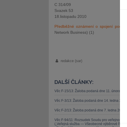
C 314/09
Svazek 53
18.listopadu 2010
Předběžné oznámení o spojení podni
Network Business) (1)
redakce (sar)
DALŠÍ ČLÁNKY:
Věc F-15/13: Žaloba podaná dne 11. února 20
Věc F-3/13: Žaloba podaná dne 14. ledna 201
Věc F-2/13: Žaloba podaná dne 7. ledna 2013 
Věc F-94/11: Rozsudek Soudu pro veřejnou sl
(„Veřejná služba — Všeobecné výběrové řízen