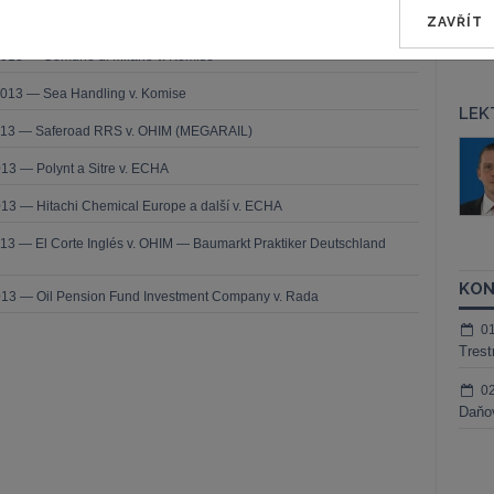
da legality — Námitka protiprávnosti vznesená proti rozhodnutí o
ZAVŘÍT
2013 — Comune di Milano v. Komise
2013 — Sea Handling v. Komise
LEK
2013 — Saferoad RRS v. OHIM (MEGARAIL)
áš Sokol
JUDr. Martin Maisner, Ph.D.,
MCIArb
13 — Polynt a Sitre v. ECHA
ktora
Kurzy lektora
13 — Hitachi Chemical Europe a další v. ECHA
13 — El Corte Inglés v. OHIM — Baumarkt Praktiker Deutschland
KON
013 — Oil Pension Fund Investment Company v. Rada
0
Trest
0
Daňov