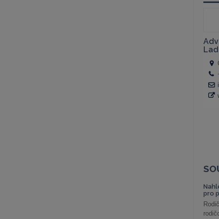
SO
Nahl
pro 
Rodič
rodič