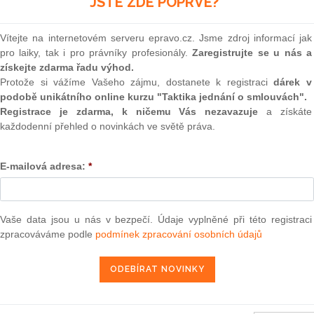
JSTE ZDE POPRVÉ?
(onli
2
Vítejte na internetovém serveru epravo.cz. Jsme zdroj informací jak
Prakt
pro laiky, tak i pro právníky profesionály.
Zaregistrujte se u nás a
smluv
ků
(Věc COMP/M.6007 – Nokia Siemens Network/Motorola
získejte zdarma řadu výhod.
0
Protože si vážíme Vašeho zájmu, dostanete k registraci
dárek v
Prakt
podobě unikátního online kurzu "Taktika jednání o smlouvách".
judik
Registrace je zdarma, k ničemu Vás nezavazuje
a získáte
každodenní přehled o novinkách ve světě práva.
ONL
18. 11. 2010
E-mailová adresa:
*
Vnos
valor
soud
Výpo
Vaše data jsou u nás v bezpečí. Údaje vyplněné při této registraci
neom
13 — ZZ v. Komise
zpracováváme podle
podmínek zpracování osobních údajů
Nová 
3 — CK v. Komise
Změn
— ZZ v. Komise
energ
užbu (druhého senátu) ze dne 21. března 2013 — Brune v. Komise
í — Zrušení rozhodnutí o nezapsání na seznam uchazečů vhodných k
Čern