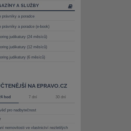
AZÍNY A SLUŽBY
o právníky a poradce
o právníky a poradce (e-book)
oring judikatury (24 měsíců)
oring judikatury (12 měsíců)
oring judikatury (6 měsíců)
JČTENĚJŠÍ NA EPRAVO.CZ
24 hod
7 dní
30 dní
věď pro nadbytečnost
r
ní nemovitosti ve vlastnictví nezletilých