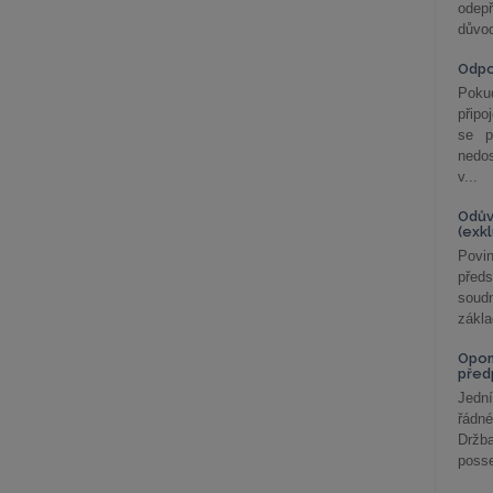
odepř
důvod
Odp
Poku
připo
se p
nedo
v...
Odův
(exk
Povin
před
soudn
zákla
Opom
před
Jední
řádné
Držba
posse