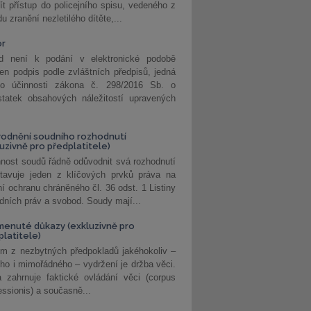
ít přístup do policejního spisu, vedeného z
u zranění nezletilého dítěte,...
or
d není k podání v elektronické podobě
jen podpis podle zvláštních předpisů, jedná
o účinnosti zákona č. 298/2016 Sb. o
statek obsahových náležitostí upravených
odnění soudního rozhodnutí
luzivně pro předplatitele)
nost soudů řádně odůvodnit svá rozhodnutí
stavuje jeden z klíčových prvků práva na
í ochranu chráněného čl. 36 odst. 1 Listiny
dních práv a svobod. Soudy mají...
enuté důkazy (exkluzivně pro
platitele)
m z nezbytných předpokladů jakéhokoliv –
ho i mimořádného – vydržení je držba věci.
 zahrnuje faktické ovládání věci (corpus
ssionis) a současně...