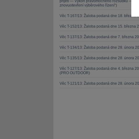
přijetí — Výkon pravomocného rozsudku — Zása
znovuotevření výběrového řízení“)
Věc T-167/13: Žaloba podaná dne 18. března 
Věc T-152/13: Žaloba podaná dne 15. března 
Věc T-137/13: Žaloba podaná dne 7. března 
JUDr. Tomáš Nielsen
JUDr. Tom
Věc T-134/13: Žaloba podaná dne 28. února 20
Kurzy lektora
Kurzy le
Věc T-135/13: Žaloba podaná dne 28. února 20
Věc T-127/13: Žaloba podaná dne 4. března 20
(PRO OUTDOOR)
Věc T-121/13: Žaloba podaná dne 28. února 2