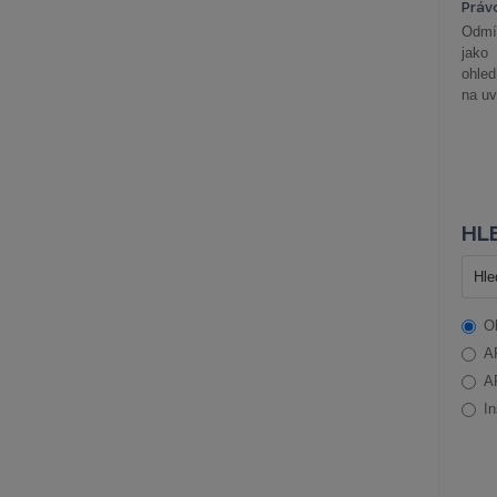
Práv
Odmít
jako
ohle
na uv
HLE
O
A
A
In