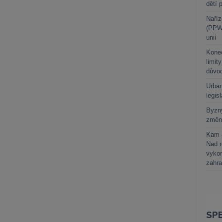
dětí 
Naříz
(PPWR
unii
Kone
limit
důvo
Urban
legis
Byzny
změn
Kam a
Nad 
vykon
zahra