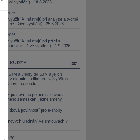
ne - živé vysílání) - 18.8.2026
5.08.2026
ické využití AI nástrojů při analýze a tvorbě
 (online - živé vysílání) - 25.8.2026
1.09.2026
ické využití AI nástrojů při práci s
aturou (online - živé vysílání) - 1.9.2026
INE KURZY
y ze SJM a vnosy do SJM a jejich
izace v aktuální judikatuře Nejvyššího
u a Ústavního soudu
věď z pracovního poměru z důvodu
luveného zameškání jedné směny
„tlačítková povinnost“ pro e-shopy
a cenových ujednání ve smlouvách v
etice
é stavby