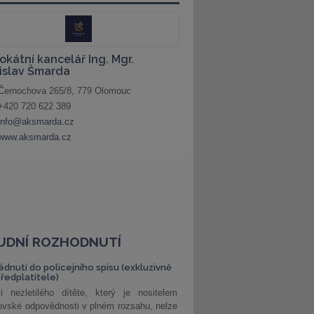
UDNÍ ROZHODNUTÍ
édnutí do policejního spisu (exkluzivně
předplatitele)
i nezletilého dítěte, který je nositelem
ovské odpovědnosti v plném rozsahu, nelze