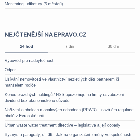
Monitoring judikatury (6 měsíců)
NEJČTENĚJŠÍ NA EPRAVO.CZ
24 hod
7 dní
30 dní
Výpověď pro nadbytečnost
Odpor
Užívání nemovitosti ve vlastnictví nezletilých dětí partnerem či
manželem rodiče
Konec prázdných holdingů? NSS upozorňuje na limity osvobození
dividend bez ekonomického důvodu
Nařízení o obalech a obalových odpadech (PPWR) – nová éra regulace
obalů v Evropské unii
Urban waste water treatment directive – legislativa a její dopady
Byznys a paragrafy, díl 39.: Jak na organizační změny ve společnosti