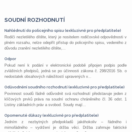
SOUDNÍ ROZHODNUTÍ
Nahlédnutí do policejního spisu (exkluzivně pro předplatitele)
Rodiči nezletilého dítěte, který je nositelem rodičovské odpovědnosti v
plném rozsahu, nelze odepřít přístup do policejního spisu, vedeného z
důvodu zranění nezletilého dítěte,...
Odpor
Pokud není k podání v elektronické podobě připojen podpis podle
zvláštních předpisů, jedná se po účinnosti zákona č. 298/2016 Sb. o
nedostatek obsahových náležitostí upravených v...
Odůvodnění soudního rozhodnutí (exkluzivně pro předplatitele)
Povinnost soudů řádně odůvodnit svá rozhodnutí představuje jeden z
klíčových prvků práva na soudní ochranu chráněného čl. 36 odst. 1
Listiny základních práv a svobod. Soudy mají...
Opomenuté důkazy (exkluzivně pro předplatitele)
Jedním z nezbytných předpokladů jakéhokoliv – řádného i
mimořádného – vydržení je držba věci. Držba zahrnuje faktické