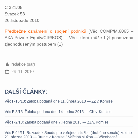
C 321/05
Svazek 53
26.listopadu 2010
Předběžné oznámení o spojení podniků
(Věc COMP/M.6065 –
AXA Private Equity/CIR/KOS) – Věc, která může být posouzena
zjednodušeným postupem (1)
redakce (sar)
26. 11. 2010
DALŠÍ ČLÁNKY:
Věc F-15/13: Žaloba podaná dne 11. února 2013 — ZZ v. Komise
Věc F-3/13: Žaloba podaná dne 14. ledna 2013 — CK v. Komise
Věc F-2/13: Žaloba podaná dne 7. ledna 2013 — ZZ v. Komise
Věc F-94/11: Rozsudek Soudu pro veřejnou službu (druhého senátu) ze dne
21. března 2013 — Brune v. Komise („Veřejná služba — Všeobecné