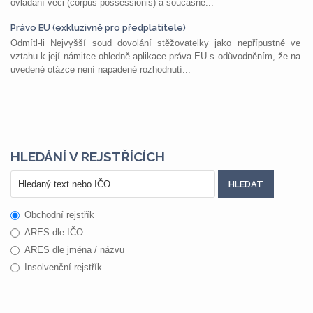
ovládání věci (corpus possessionis) a současně...
Právo EU (exkluzivně pro předplatitele)
Odmítl-li Nejvyšší soud dovolání stěžovatelky jako nepřípustné ve
vztahu k její námitce ohledně aplikace práva EU s odůvodněním, že na
uvedené otázce není napadené rozhodnutí...
HLEDÁNÍ V REJSTŘÍCÍCH
Obchodní rejstřík
ARES dle IČO
ARES dle jména / názvu
Insolvenční rejstřík