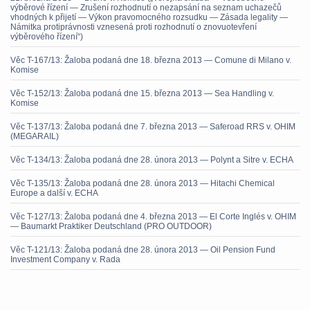
výběrové řízení — Zrušení rozhodnutí o nezapsání na seznam uchazečů
vhodných k přijetí — Výkon pravomocného rozsudku — Zásada legality —
Námitka protiprávnosti vznesená proti rozhodnutí o znovuotevření
výběrového řízení“)
Věc T-167/13: Žaloba podaná dne 18. března 2013 — Comune di Milano v.
Komise
Věc T-152/13: Žaloba podaná dne 15. března 2013 — Sea Handling v.
Komise
Věc T-137/13: Žaloba podaná dne 7. března 2013 — Saferoad RRS v. OHIM
(MEGARAIL)
Věc T-134/13: Žaloba podaná dne 28. února 2013 — Polynt a Sitre v. ECHA
Věc T-135/13: Žaloba podaná dne 28. února 2013 — Hitachi Chemical
Europe a další v. ECHA
Věc T-127/13: Žaloba podaná dne 4. března 2013 — El Corte Inglés v. OHIM
— Baumarkt Praktiker Deutschland (PRO OUTDOOR)
Věc T-121/13: Žaloba podaná dne 28. února 2013 — Oil Pension Fund
Investment Company v. Rada