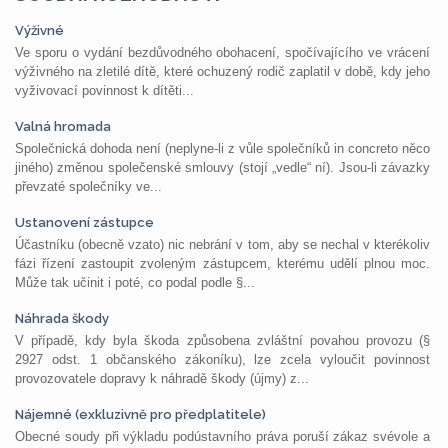
Výživné
Ve sporu o vydání bezdůvodného obohacení, spočívajícího ve vrácení
výživného na zletilé dítě, které ochuzený rodič zaplatil v době, kdy jeho
vyživovací povinnost k dítěti...
Valná hromada
Společnická dohoda není (neplyne-li z vůle společníků in concreto něco
jiného) změnou společenské smlouvy (stojí „vedle“ ní). Jsou-li závazky
převzaté společníky ve...
Ustanovení zástupce
Účastníku (obecně vzato) nic nebrání v tom, aby se nechal v kterékoliv
fázi řízení zastoupit zvoleným zástupcem, kterému udělí plnou moc.
Může tak učinit i poté, co podal podle §...
Náhrada škody
V případě, kdy byla škoda způsobena zvláštní povahou provozu (§
2927 odst. 1 občanského zákoníku), lze zcela vyloučit povinnost
provozovatele dopravy k náhradě škody (újmy) z...
Nájemné (exkluzivně pro předplatitele)
Obecné soudy při výkladu podústavního práva poruší zákaz svévole a