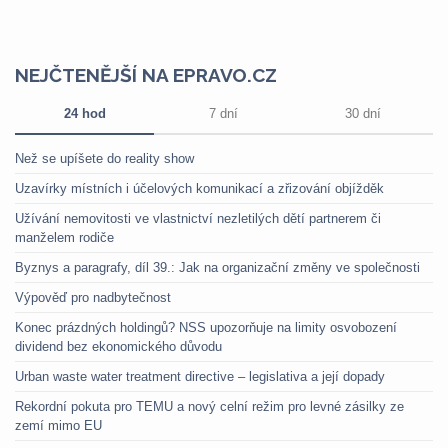
NEJČTENĚJŠÍ NA EPRAVO.CZ
24 hod
7 dní
30 dní
Než se upíšete do reality show
Uzavírky místních i účelových komunikací a zřizování objížděk
Užívání nemovitosti ve vlastnictví nezletilých dětí partnerem či
manželem rodiče
Byznys a paragrafy, díl 39.: Jak na organizační změny ve společnosti
Výpověď pro nadbytečnost
Konec prázdných holdingů? NSS upozorňuje na limity osvobození
dividend bez ekonomického důvodu
Urban waste water treatment directive – legislativa a její dopady
Rekordní pokuta pro TEMU a nový celní režim pro levné zásilky ze
zemí mimo EU