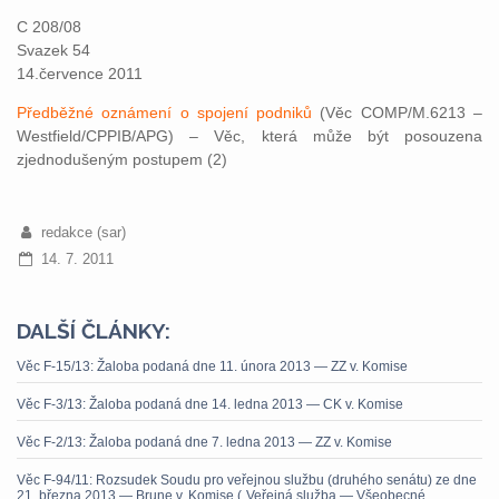
C 208/08
Svazek 54
14.července 2011
Předběžné oznámení o spojení podniků
(Věc COMP/M.6213 –
Westfield/CPPIB/APG) – Věc, která může být posouzena
zjednodušeným postupem (2)
redakce (sar)
14. 7. 2011
DALŠÍ ČLÁNKY:
Věc F-15/13: Žaloba podaná dne 11. února 2013 — ZZ v. Komise
Věc F-3/13: Žaloba podaná dne 14. ledna 2013 — CK v. Komise
Věc F-2/13: Žaloba podaná dne 7. ledna 2013 — ZZ v. Komise
Věc F-94/11: Rozsudek Soudu pro veřejnou službu (druhého senátu) ze dne
21. března 2013 — Brune v. Komise („Veřejná služba — Všeobecné