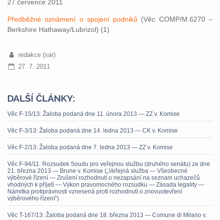
27.července 2011
Předběžné oznámení o spojení podniků
(Věc COMP/M.6270 –
Berkshire Hathaway/Lubrizol) (1)
redakce (sar)
27. 7. 2011
DALŠÍ ČLÁNKY:
Věc F-15/13: Žaloba podaná dne 11. února 2013 — ZZ v. Komise
Věc F-3/13: Žaloba podaná dne 14. ledna 2013 — CK v. Komise
Věc F-2/13: Žaloba podaná dne 7. ledna 2013 — ZZ v. Komise
Věc F-94/11: Rozsudek Soudu pro veřejnou službu (druhého senátu) ze dne
21. března 2013 — Brune v. Komise („Veřejná služba — Všeobecné
výběrové řízení — Zrušení rozhodnutí o nezapsání na seznam uchazečů
vhodných k přijetí — Výkon pravomocného rozsudku — Zásada legality —
Námitka protiprávnosti vznesená proti rozhodnutí o znovuotevření
výběrového řízení“)
Věc T-167/13: Žaloba podaná dne 18. března 2013 — Comune di Milano v.