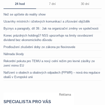
24 hod
7 dní
30 dní
Než se upíšete do reality show
Uzavírky místních i účelových komunikací a zřizování objížděk
Byznys a paragrafy, díl 39.: Jak na organizační změny ve společnosti
Konec prázdných holdingů? NSS upozorňuje na limity osvobození
dividend bez ekonomického důvodu
Prodloužení zkušební doby ze zákona po flexinovele
Náhrada škody
Rekordní pokuta pro TEMU a nový celní režim pro levné zásilky ze
zemí mimo EU
Nařízení o obalech a obalových odpadech (PPWR) – nová éra regulace
obalů v Evropské unii