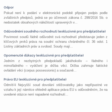
Odpor
Pokud není k podání v elektronické podobě připojen podpis podle
zvláštních předpisů, jedná se po účinnosti zákona č. 298/2016 Sb. o
nedostatek obsahových náležitostí upravených v...
Odůvodnění soudního rozhodnutí (exkluzivně pro předplatitele)
Povinnost soudů řádně odůvodnit svá rozhodnutí představuje jeden z
klíčových prvků práva na soudní ochranu chráněného čl. 36 odst. 1
Listiny základních práv a svobod. Soudy mají...
Opomenuté důkazy (exkluzivně pro předplatitele)
Jedním z nezbytných předpokladů jakéhokoliv – řádného i
mimořádného – vydržení je držba věci. Držba zahrnuje faktické
ovládání věci (corpus possessionis) a současně...
Právo EU (exkluzivně pro předplatitele)
Odmítl-li Nejvyšší soud dovolání stěžovatelky jako nepřípustné ve
vztahu k její námitce ohledně aplikace práva EU s odůvodněním, že na
uvedené otázce není napadené rozhodnutí...