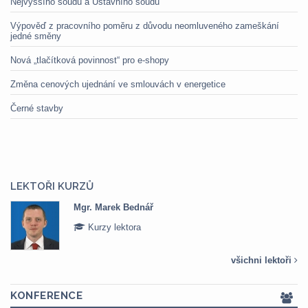
Nejvyššího soudu a Ústavního soudu
Výpověď z pracovního poměru z důvodu neomluveného zameškání
jedné směny
Nová „tlačítková povinnost“ pro e-shopy
Změna cenových ujednání ve smlouvách v energetice
Černé stavby
LEKTOŘI KURZŮ
Mgr. Marek Bednář
Kurzy lektora
všichni lektoři
KONFERENCE