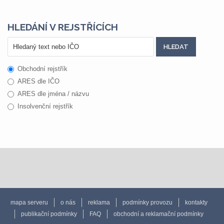
HLEDÁNÍ V REJSTŘÍCÍCH
Obchodní rejstřík
ARES dle IČO
ARES dle jména / názvu
Insolvenční rejstřík
mapa serveru
o nás
reklama
podmínky provozu
kontakty
publikační podmínky
FAQ
obchodní a reklamační podmínky