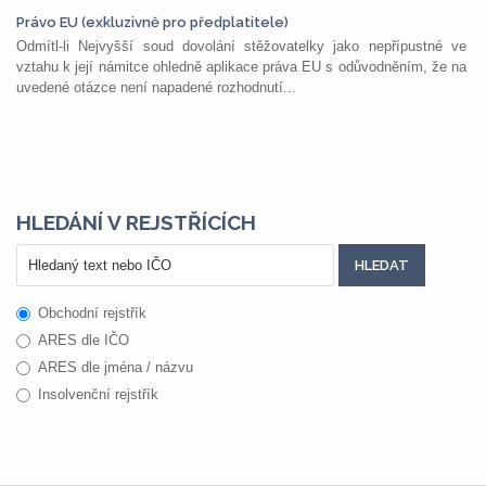
Právo EU (exkluzivně pro předplatitele)
Odmítl-li Nejvyšší soud dovolání stěžovatelky jako nepřípustné ve
vztahu k její námitce ohledně aplikace práva EU s odůvodněním, že na
uvedené otázce není napadené rozhodnutí...
HLEDÁNÍ V REJSTŘÍCÍCH
Obchodní rejstřík
ARES dle IČO
ARES dle jména / názvu
Insolvenční rejstřík