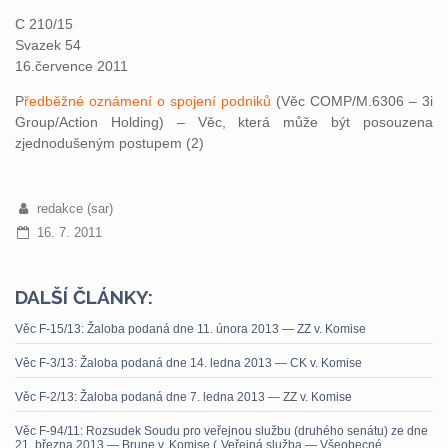
C 210/15
Svazek 54
16.července 2011
P
ředběžné oznámení o spojení podniků
(Věc COMP/M.6306 – 3i
Group/Action Holding) – Věc, která může být posouzena
zjednodušeným postupem (2)
redakce (sar)
16. 7. 2011
DALŠÍ ČLÁNKY:
Věc F-15/13: Žaloba podaná dne 11. února 2013 — ZZ v. Komise
Věc F-3/13: Žaloba podaná dne 14. ledna 2013 — CK v. Komise
Věc F-2/13: Žaloba podaná dne 7. ledna 2013 — ZZ v. Komise
Věc F-94/11: Rozsudek Soudu pro veřejnou službu (druhého senátu) ze dne
21. března 2013 — Brune v. Komise („Veřejná služba — Všeobecné