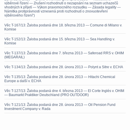
výběrové řízení — Zrušení rozhodnutí o nezapsání na seznam uchazečů
vhodných k přijetí — Výkon pravomocného rozsudku — Zásada legality —
Námitka protiprávnosti vznesená proti rozhodnutí o znovuotevření
výběrového řízení“)
Věc T-167/13: Žaloba podaná dne 18. března 2013 — Comune di Milano v.
Komise
Věc T-152/13: Žaloba podaná dne 15. března 2013 — Sea Handling v.
Komise
Věc T-137/13: Žaloba podaná dne 7. března 2013 — Saferoad RRS v. OHIM
(MEGARAIL)
Věc T-134/13: Žaloba podaná dne 28. února 2013 — Polynt a Sitre v. ECHA
Věc T-135/13: Žaloba podaná dne 28. února 2013 — Hitachi Chemical
Europe a další v. ECHA
Věc T-127/13: Žaloba podaná dne 4. března 2013 — El Corte Inglés v. OHIM
— Baumarkt Praktiker Deutschland (PRO OUTDOOR)
Věc T-121/13: Žaloba podaná dne 28. února 2013 — Oil Pension Fund
Investment Company v. Rada