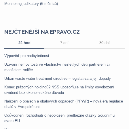
Monitoring judikatury (6 měsíců)
NEJČTENĚJŠÍ NA EPRAVO.CZ
24 hod
7 dní
30 dní
Výpověď pro nadbytečnost
Užívání nemovitosti ve vlastnictví nezletilých dětí partnerem či
manželem rodiče
Urban waste water treatment directive – legislativa a její dopady
Konec prázdných holdingů? NSS upozorňuje na limity osvobození
dividend bez ekonomického důvodu
Nařízení o obalech a obalových odpadech (PPWR) – nová éra regulace
obalů v Evropské unii
Odůvodnění rozhodnutí o nepoložení předběžné otázky Soudnímu
dvoru EU