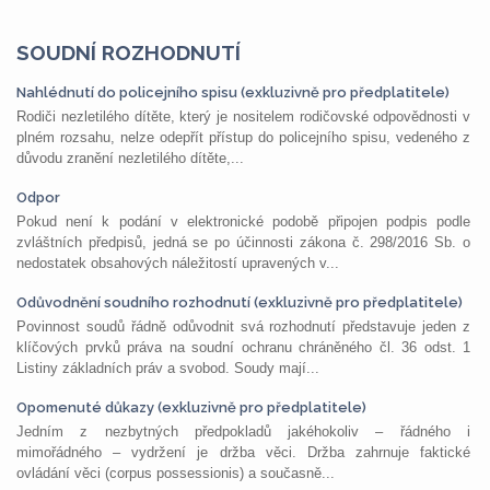
SOUDNÍ ROZHODNUTÍ
Nahlédnutí do policejního spisu (exkluzivně pro předplatitele)
Rodiči nezletilého dítěte, který je nositelem rodičovské odpovědnosti v
plném rozsahu, nelze odepřít přístup do policejního spisu, vedeného z
důvodu zranění nezletilého dítěte,...
Odpor
Pokud není k podání v elektronické podobě připojen podpis podle
zvláštních předpisů, jedná se po účinnosti zákona č. 298/2016 Sb. o
nedostatek obsahových náležitostí upravených v...
Odůvodnění soudního rozhodnutí (exkluzivně pro předplatitele)
Povinnost soudů řádně odůvodnit svá rozhodnutí představuje jeden z
klíčových prvků práva na soudní ochranu chráněného čl. 36 odst. 1
Listiny základních práv a svobod. Soudy mají...
Opomenuté důkazy (exkluzivně pro předplatitele)
Jedním z nezbytných předpokladů jakéhokoliv – řádného i
mimořádného – vydržení je držba věci. Držba zahrnuje faktické
ovládání věci (corpus possessionis) a současně...