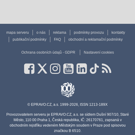
mapa serveru
o nás
reklama
podmínky provozu
kontakty
publikační podmínky
FAQ
obchodní a reklamační podmínky
Ochrana osobních údajů - GDPR
Nastavení cookies
© EPRAVO.CZ, a.s. 1999-2026, ISSN 1213-189X
Provozovatelem serveru je EPRAVO.CZ, a.s. se sídlem Dušní 907/10, Staré
Město, 110 00 Praha 1, Česká republika, IČ: 26170761, zapsaná v
obchodním rejstříku vedeném Městským soudem v Praze pod spisovou
značkou B 6510.