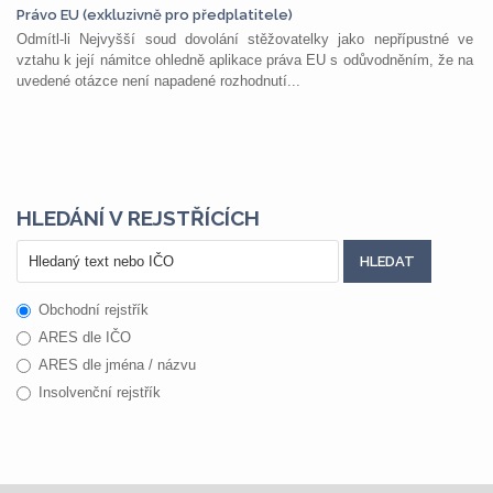
Právo EU (exkluzivně pro předplatitele)
Odmítl-li Nejvyšší soud dovolání stěžovatelky jako nepřípustné ve
vztahu k její námitce ohledně aplikace práva EU s odůvodněním, že na
uvedené otázce není napadené rozhodnutí...
HLEDÁNÍ V REJSTŘÍCÍCH
Obchodní rejstřík
ARES dle IČO
ARES dle jména / názvu
Insolvenční rejstřík