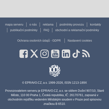
mapa serveru
o nás
reklama
podmínky provozu
kontakty
publikační podmínky
FAQ
obchodní a reklamační podmínky
Ochrana osobních údajů - GDPR
Nastavení cookies
© EPRAVO.CZ, a.s. 1999-2026, ISSN 1213-189X
Provozovatelem serveru je EPRAVO.CZ, a.s. se sídlem Dušní 907/10, Staré
Město, 110 00 Praha 1, Česká republika, IČ: 26170761, zapsaná v
obchodním rejstříku vedeném Městským soudem v Praze pod spisovou
značkou B 6510.