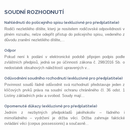
SOUDNÍ ROZHODNUTÍ
Nahlédnutí do policejního spisu (exkluzivně pro předplatitele)
Rodiči nezletilého dítěte, který je nositelem rodičovské odpovědnosti v
plném rozsahu, nelze odepřít přístup do policejního spisu, vedeného z
důvodu zranění nezletilého dítěte,...
Odpor
Pokud není k podání v elektronické podobě připojen podpis podle
zvláštních předpisů, jedná se po účinnosti zákona č. 298/2016 Sb. o
nedostatek obsahových náležitostí upravených v...
Odůvodnění soudního rozhodnutí (exkluzivně pro předplatitele)
Povinnost soudů řádně odůvodnit svá rozhodnutí představuje jeden z
klíčových prvků práva na soudní ochranu chráněného čl. 36 odst. 1
Listiny základních práv a svobod. Soudy mají...
Opomenuté důkazy (exkluzivně pro předplatitele)
Jedním z nezbytných předpokladů jakéhokoliv – řádného i
mimořádného – vydržení je držba věci. Držba zahrnuje faktické
ovládání věci (corpus possessionis) a současně...