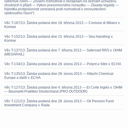
výběrové řízení — Zrušení rozhodnutí o nezapsání na seznam uchazečů
vhodných k přijetí — Výkon pravomocného rozsudku — Zásada legality —
Námitka protiprávnosti vznesená proti rozhodnutí o znovuotevření
výběrového řízení“)
Věc T-167/13: Žaloba podaná dne 18. března 2013 — Comune di Milano v.
Komise
Věc T-152/13: Žaloba podaná dne 15. března 2013 — Sea Handling v.
Komise
Věc T-137/13: Žaloba podaná dne 7. března 2013 — Saferoad RRS v. OHIM
(MEGARAIL)
Věc T-134/13: Žaloba podaná dne 28. února 2013 — Polynt a Sitre v. ECHA
Věc T-135/13: Žaloba podaná dne 28. února 2013 — Hitachi Chemical
Europe a další v. ECHA
Věc T-127/13: Žaloba podaná dne 4. března 2013 — El Corte Inglés v. OHIM
— Baumarkt Praktiker Deutschland (PRO OUTDOOR)
Věc T-121/13: Žaloba podaná dne 28. února 2013 — Oil Pension Fund
Investment Company v. Rada