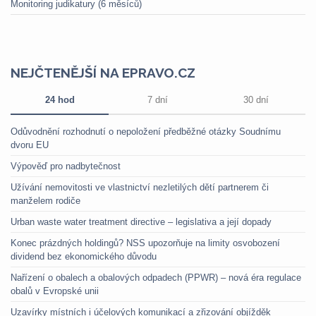
Monitoring judikatury (6 měsíců)
NEJČTENĚJŠÍ NA EPRAVO.CZ
24 hod
7 dní
30 dní
Odůvodnění rozhodnutí o nepoložení předběžné otázky Soudnímu
dvoru EU
Výpověď pro nadbytečnost
Užívání nemovitosti ve vlastnictví nezletilých dětí partnerem či
manželem rodiče
Urban waste water treatment directive – legislativa a její dopady
Konec prázdných holdingů? NSS upozorňuje na limity osvobození
dividend bez ekonomického důvodu
Nařízení o obalech a obalových odpadech (PPWR) – nová éra regulace
obalů v Evropské unii
Uzavírky místních i účelových komunikací a zřizování objížděk