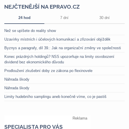
NEJČTENĚJŠÍ NA EPRAVO.CZ
24 hod
7 dní
30 dní
Než se upíšete do reality show
Uzavírky místních i účelových komunikací a zřizování objížděk
Byznys a paragrafy, díl 39.: Jak na organizační změny ve společnosti
Konec prázdných holdingů? NSS upozorňuje na limity osvobození
dividend bez ekonomického důvodu
Prodloužení zkušební doby ze zákona po flexinovele
Náhrada škody
Náhrada škody
Limity hudebního samplingu aneb konečně víme, co je pastiš