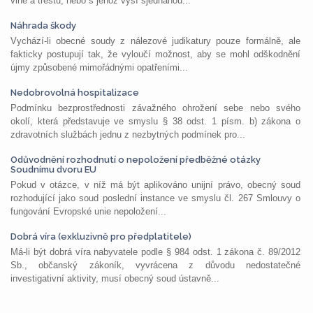
vině a trestu, nebo s jehož výší sjednanou...
Náhrada škody
Vychází-li obecné soudy z nálezové judikatury pouze formálně, ale
fakticky postupují tak, že vyloučí možnost, aby se mohl odškodnění
újmy způsobené mimořádnými opatřeními...
Nedobrovolná hospitalizace
Podmínku bezprostřednosti závažného ohrožení sebe nebo svého
okolí, která představuje ve smyslu § 38 odst. 1 písm. b) zákona o
zdravotních službách jednu z nezbytných podmínek pro...
Odůvodnění rozhodnutí o nepoložení předběžné otázky
Soudnímu dvoru EU
Pokud v otázce, v níž má být aplikováno unijní právo, obecný soud
rozhodující jako soud poslední instance ve smyslu čl. 267 Smlouvy o
fungování Evropské unie nepoložení...
Dobrá víra (exkluzivně pro předplatitele)
Má-li být dobrá víra nabyvatele podle § 984 odst. 1 zákona č. 89/2012
Sb., občanský zákoník, vyvrácena z důvodu nedostatečné
investigativní aktivity, musí obecný soud ústavně...