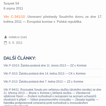
Svazek 54
6.srpna 2011
Věc C-341/10:
Usnesení předsedy Soudního dvoru ze dne 17.
května 2011 — Evropská komise v. Polská republika
redakce (sar)
6. 8. 2011
DALŠÍ ČLÁNKY:
Věc F-15/13: Žaloba podaná dne 11. února 2013 — ZZ v. Komise
Věc F-3/13: Žaloba podaná dne 14. ledna 2013 — CK v. Komise
Věc F-2/13: Žaloba podaná dne 7. ledna 2013 — ZZ v. Komise
Věc F-94/11: Rozsudek Soudu pro veřejnou službu (druhého senátu) ze dne
21. března 2013 — Brune v. Komise („Veřejná služba — Všeobecné
výběrové řízení — Zrušení rozhodnutí o nezapsání na seznam uchazečů
vhodných k přijetí — Výkon pravomocného rozsudku — Zásada legality —
Námitka protiprávnosti vznesená proti rozhodnutí o znovuotevření