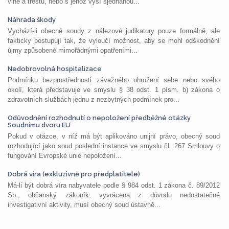
vině a trestu, nebo s jehož výší sjednanou...
Náhrada škody
Vychází-li obecné soudy z nálezové judikatury pouze formálně, ale
fakticky postupují tak, že vyloučí možnost, aby se mohl odškodnění
újmy způsobené mimořádnými opatřeními...
Nedobrovolná hospitalizace
Podmínku bezprostřednosti závažného ohrožení sebe nebo svého
okolí, která představuje ve smyslu § 38 odst. 1 písm. b) zákona o
zdravotních službách jednu z nezbytných podmínek pro...
Odůvodnění rozhodnutí o nepoložení předběžné otázky
Soudnímu dvoru EU
Pokud v otázce, v níž má být aplikováno unijní právo, obecný soud
rozhodující jako soud poslední instance ve smyslu čl. 267 Smlouvy o
fungování Evropské unie nepoložení...
Dobrá víra (exkluzivně pro předplatitele)
Má-li být dobrá víra nabyvatele podle § 984 odst. 1 zákona č. 89/2012
Sb., občanský zákoník, vyvrácena z důvodu nedostatečné
investigativní aktivity, musí obecný soud ústavně...