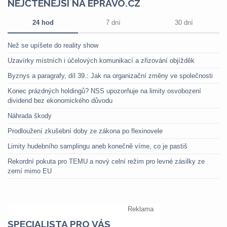
NEJČTENĚJŠÍ NA EPRAVO.CZ
24 hod
7 dní
30 dní
Než se upíšete do reality show
Uzavírky místních i účelových komunikací a zřizování objížděk
Byznys a paragrafy, díl 39.: Jak na organizační změny ve společnosti
Konec prázdných holdingů? NSS upozorňuje na limity osvobození
dividend bez ekonomického důvodu
Náhrada škody
Prodloužení zkušební doby ze zákona po flexinovele
Limity hudebního samplingu aneb konečně víme, co je pastiš
Rekordní pokuta pro TEMU a nový celní režim pro levné zásilky ze
zemí mimo EU