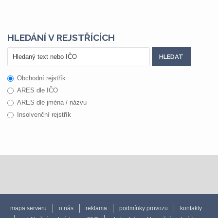
HLEDÁNÍ V REJSTŘÍCÍCH
Obchodní rejstřík
ARES dle IČO
ARES dle jména / názvu
Insolvenční rejstřík
mapa serveru
o nás
reklama
podmínky provozu
kontakty