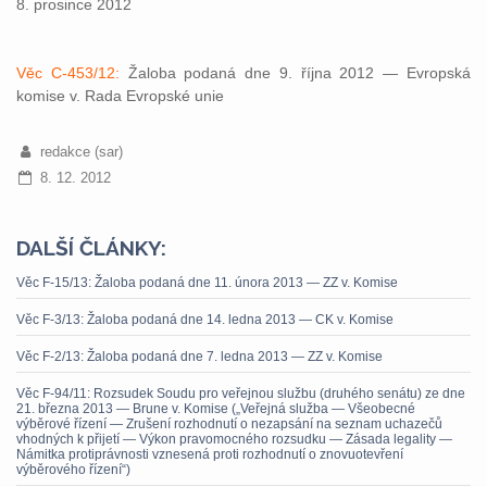
8. prosince 2012
Věc C-453/12:
Žaloba podaná dne 9. října 2012 — Evropská
komise v. Rada Evropské unie
redakce (sar)
8. 12. 2012
DALŠÍ ČLÁNKY:
Věc F-15/13: Žaloba podaná dne 11. února 2013 — ZZ v. Komise
Věc F-3/13: Žaloba podaná dne 14. ledna 2013 — CK v. Komise
Věc F-2/13: Žaloba podaná dne 7. ledna 2013 — ZZ v. Komise
Věc F-94/11: Rozsudek Soudu pro veřejnou službu (druhého senátu) ze dne
21. března 2013 — Brune v. Komise („Veřejná služba — Všeobecné
výběrové řízení — Zrušení rozhodnutí o nezapsání na seznam uchazečů
vhodných k přijetí — Výkon pravomocného rozsudku — Zásada legality —
Námitka protiprávnosti vznesená proti rozhodnutí o znovuotevření
výběrového řízení“)