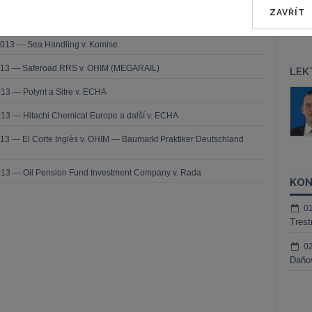
ZAVŘÍT
2013 — Comune di Milano v. Komise
2013 — Sea Handling v. Komise
2013 — Saferoad RRS v. OHIM (MEGARAIL)
LEK
13 — Polynt a Sitre v. ECHA
áš Sokol
JUDr. Martin Maisner, Ph.D.,
MCIArb
ktora
13 — Hitachi Chemical Europe a další v. ECHA
Kurzy lektora
13 — El Corte Inglés v. OHIM — Baumarkt Praktiker Deutschland
013 — Oil Pension Fund Investment Company v. Rada
KON
0
Trest
0
Daňov