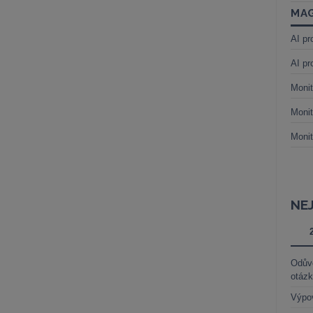
MAG
AI pr
AI pr
Monit
Monit
Monit
NE
Odůvo
otáz
Výpo