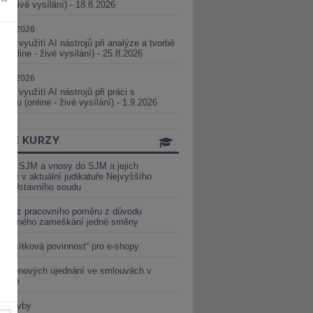
ne - živé vysílání) - 18.8.2026
5.08.2026
ické využití AI nástrojů při analýze a tvorbě
 (online - živé vysílání) - 25.8.2026
1.09.2026
ické využití AI nástrojů při práci s
aturou (online - živé vysílání) - 1.9.2026
INE KURZY
y ze SJM a vnosy do SJM a jejich
izace v aktuální judikatuře Nejvyššího
u a Ústavního soudu
věď z pracovního poměru z důvodu
luveného zameškání jedné směny
„tlačítková povinnost“ pro e-shopy
a cenových ujednání ve smlouvách v
etice
é stavby