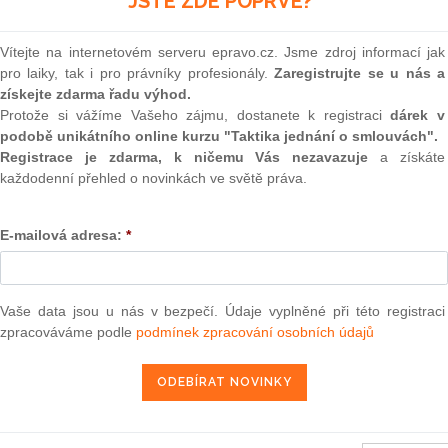
JSTE ZDE POPRVÉ?
(onli
2
Vítejte na internetovém serveru epravo.cz. Jsme zdroj informací jak
Prakt
pro laiky, tak i pro právníky profesionály.
Zaregistrujte se u nás a
smluv
získejte zdarma řadu výhod.
0
Protože si vážíme Vašeho zájmu, dostanete k registraci
dárek v
ního dvora ze dne 18. září 2012 — Evropská komise v.
Prakt
podobě unikátního online kurzu "Taktika jednání o smlouvách".
judik
Registrace je zdarma, k ničemu Vás nezavazuje
a získáte
každodenní přehled o novinkách ve světě práva.
8. 12. 2012
ONL
E-mailová adresa:
*
Vnos
valor
soud
13 — ZZ v. Komise
Výpo
Vaše data jsou u nás v bezpečí. Údaje vyplněné při této registraci
neom
zpracováváme podle
podmínek zpracování osobních údajů
3 — CK v. Komise
Nová 
— ZZ v. Komise
Změn
užbu (druhého senátu) ze dne 21. března 2013 — Brune v. Komise
energ
í — Zrušení rozhodnutí o nezapsání na seznam uchazečů vhodných k
da legality — Námitka protiprávnosti vznesená proti rozhodnutí o
Čern