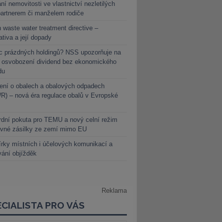
ní nemovitosti ve vlastnictví nezletilých
partnerem či manželem rodiče
 waste water treatment directive –
lativa a její dopady
c prázdných holdingů? NSS upozorňuje na
y osvobození dividend bez ekonomického
du
ení o obalech a obalových odpadech
) – nová éra regulace obalů v Evropské
dní pokuta pro TEMU a nový celní režim
evné zásilky ze zemí mimo EU
rky místních i účelových komunikací a
vání objížděk