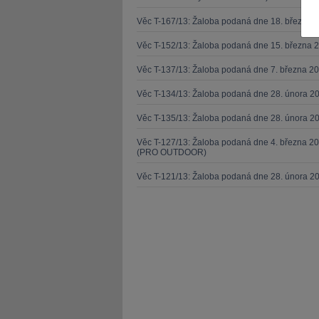
Věc T-167/13: Žaloba podaná dne 18. března 
Věc T-152/13: Žaloba podaná dne 15. března 
Věc T-137/13: Žaloba podaná dne 7. března 
Věc T-134/13: Žaloba podaná dne 28. února 20
JUDr. Tomáš Nielsen
JUDr. Tom
Kurzy lektora
Kurzy le
Věc T-135/13: Žaloba podaná dne 28. února 20
Věc T-127/13: Žaloba podaná dne 4. března 20
(PRO OUTDOOR)
Věc T-121/13: Žaloba podaná dne 28. února 2