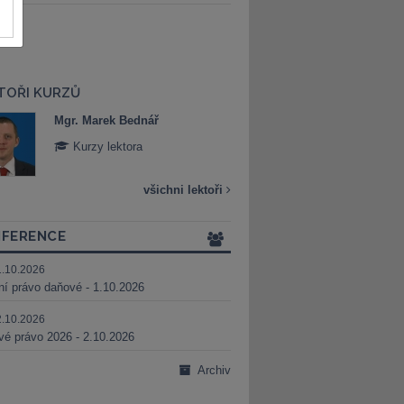
TOŘI KURZŮ
Mgr. Marek Bednář
Mgr. Veronika 
Kurzy lektora
Kurzy lektora
všichni lektoři
FERENCE
1.10.2026
ní právo daňové - 1.10.2026
2.10.2026
é právo 2026 - 2.10.2026
Archiv