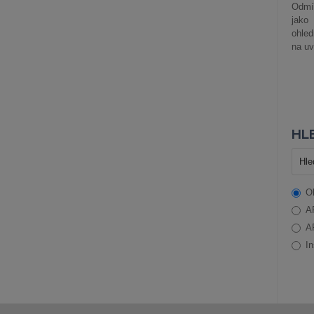
Odmít
jako
ohle
na uv
HLE
O
A
A
In