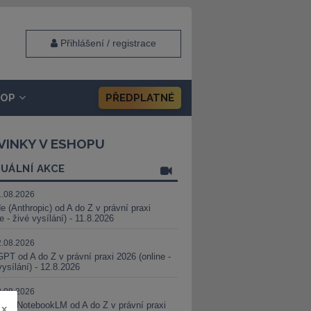
Přihlášení / registrace
HOP
PŘEDPLATNÉ
VINKY V ESHOPU
UÁLNÍ AKCE
1.08.2026
e (Anthropic) od A do Z v právní praxi
ne - živé vysílání) - 11.8.2026
2.08.2026
PT od A do Z v právní praxi 2026 (online -
vysílání) - 12.8.2026
8.08.2026
i a NotebookLM od A do Z v právní praxi
x