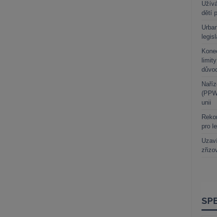
Užívá
dětí 
Urban
legis
Kone
limit
důvo
Naříz
(PPWR
unii
Rekor
pro l
Uzaví
zřizo