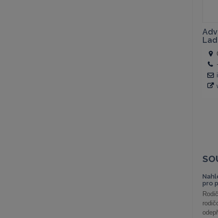
SO
Nahl
pro 
Rodič
rodič
odepř