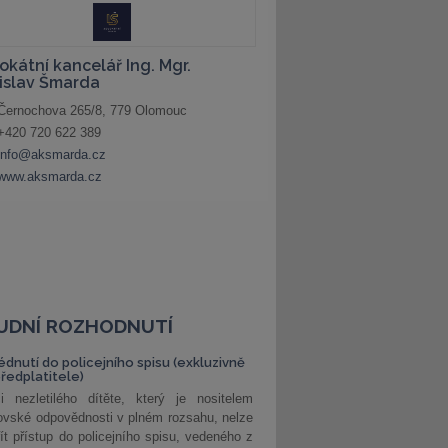
UDNÍ ROZHODNUTÍ
édnutí do policejního spisu (exkluzivně
předplatitele)
i nezletilého dítěte, který je nositelem
ovské odpovědnosti v plném rozsahu, nelze
ít přístup do policejního spisu, vedeného z