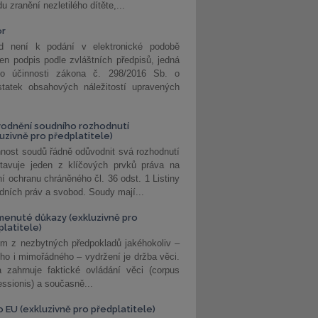
u zranění nezletilého dítěte,...
or
d není k podání v elektronické podobě
jen podpis podle zvláštních předpisů, jedná
o účinnosti zákona č. 298/2016 Sb. o
statek obsahových náležitostí upravených
odnění soudního rozhodnutí
luzivně pro předplatitele)
nost soudů řádně odůvodnit svá rozhodnutí
stavuje jeden z klíčových prvků práva na
í ochranu chráněného čl. 36 odst. 1 Listiny
dních práv a svobod. Soudy mají...
enuté důkazy (exkluzivně pro
platitele)
m z nezbytných předpokladů jakéhokoliv –
ho i mimořádného – vydržení je držba věci.
 zahrnuje faktické ovládání věci (corpus
ssionis) a současně...
o EU (exkluzivně pro předplatitele)