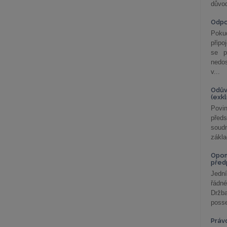
důvod
Odp
Poku
připo
se p
nedo
v...
Odův
(exk
Povin
před
soudn
zákla
Opom
před
Jední
řádné
Držba
posse
Práv