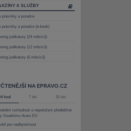
AZÍNY A SLUŽBY
o právníky a poradce
o právníky a poradce (e-book)
oring judikatury (24 měsíců)
oring judikatury (12 měsíců)
oring judikatury (6 měsíců)
JČTENĚJŠÍ NA EPRAVO.CZ
24 hod
7 dní
30 dní
dnění rozhodnutí o nepoložení předběžné
ky Soudnímu dvoru EU
věď pro nadbytečnost