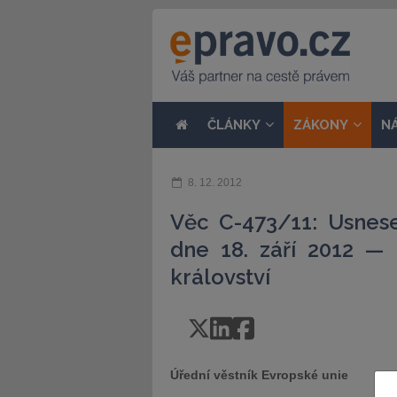
ČLÁNKY
ZÁKONY
N
8. 12. 2012
Věc C-473/11: Usnes
dne 18. září 2012 —
království
Úřední věstník Evropské unie