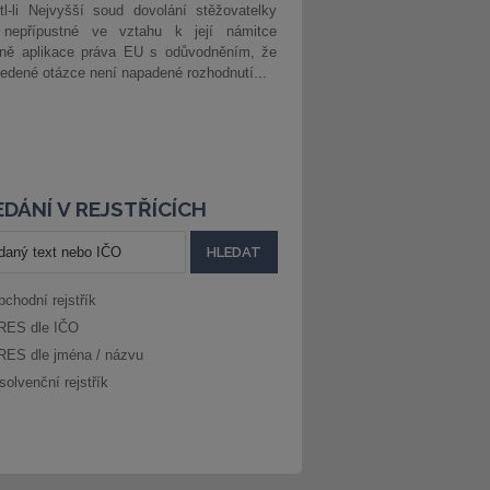
l-li Nejvyšší soud dovolání stěžovatelky
 nepřípustné ve vztahu k její námitce
dně aplikace práva EU s odůvodněním, že
edené otázce není napadené rozhodnutí...
DÁNÍ V REJSTŘÍCÍCH
bchodní rejstřík
RES dle IČO
RES dle jména / názvu
solvenční rejstřík