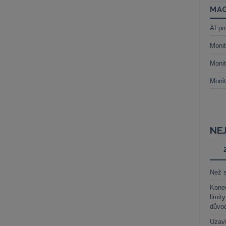
MAG
AI pr
Monit
Monit
Monit
NE
Než s
Kone
limit
důvo
Uzaví