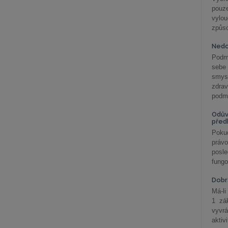
pouze
vylo
způs
Nedo
Podm
sebe
smys
zdra
podmí
Odův
před
Pokud
práv
posle
fungo
Dobrá
Má-li
1 zá
vyvrá
aktiv