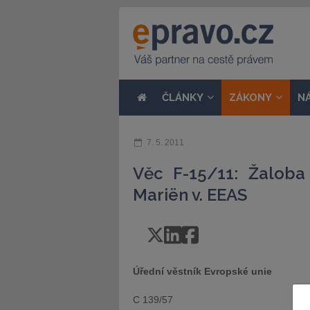
ČLÁNKY
ZÁKONY
N
7. 5. 2011
Věc F-15/11: Žalob
Mariën v. EEAS
Úřední věstník Evropské unie
C 139/57