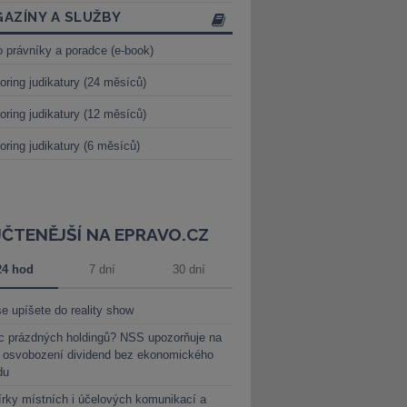
AZÍNY A SLUŽBY
o právníky a poradce (e-book)
oring judikatury (24 měsíců)
oring judikatury (12 měsíců)
oring judikatury (6 měsíců)
JČTENĚJŠÍ NA EPRAVO.CZ
24 hod
7 dní
30 dní
e upíšete do reality show
c prázdných holdingů? NSS upozorňuje na
y osvobození dividend bez ekonomického
du
rky místních i účelových komunikací a