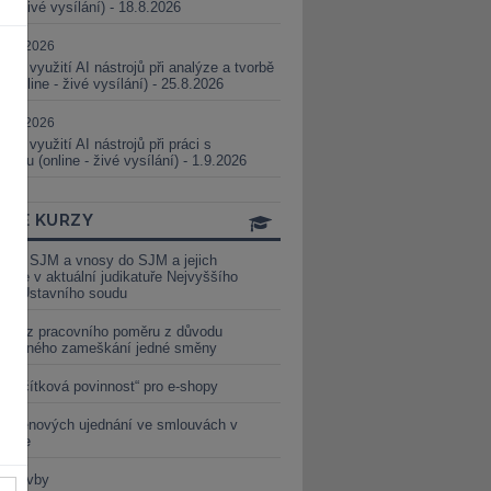
ne - živé vysílání) - 18.8.2026
5.08.2026
ické využití AI nástrojů při analýze a tvorbě
 (online - živé vysílání) - 25.8.2026
1.09.2026
ické využití AI nástrojů při práci s
aturou (online - živé vysílání) - 1.9.2026
INE KURZY
y ze SJM a vnosy do SJM a jejich
izace v aktuální judikatuře Nejvyššího
u a Ústavního soudu
věď z pracovního poměru z důvodu
luveného zameškání jedné směny
„tlačítková povinnost“ pro e-shopy
a cenových ujednání ve smlouvách v
etice
é stavby