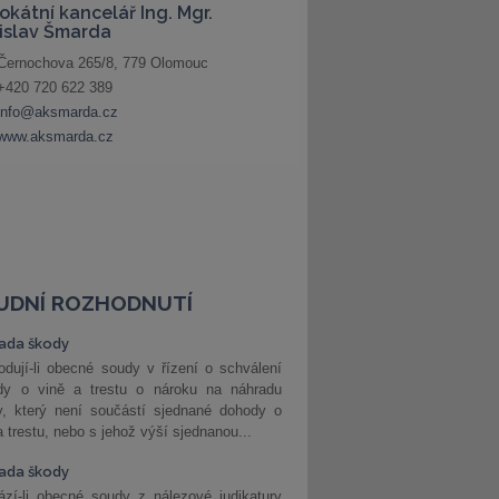
UDNÍ ROZHODNUTÍ
ada škody
dují-li obecné soudy v řízení o schválení
dy o vině a trestu o nároku na náhradu
y, který není součástí sjednané dohody o
a trestu, nebo s jehož výší sjednanou...
ada škody
zí-li obecné soudy z nálezové judikatury