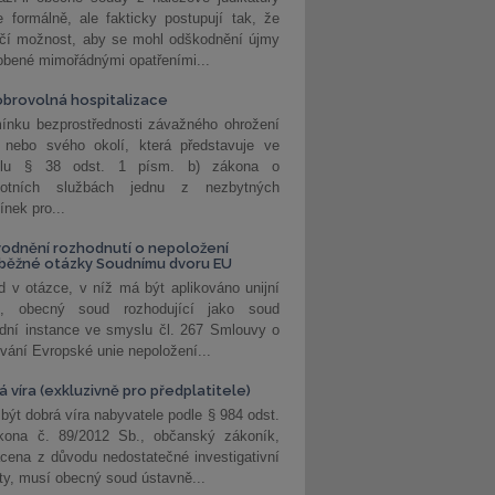
 formálně, ale fakticky postupují tak, že
učí možnost, aby se mohl odškodnění újmy
obené mimořádnými opatřeními...
brovolná hospitalizace
ínku bezprostřednosti závažného ohrožení
 nebo svého okolí, která představuje ve
lu § 38 odst. 1 písm. b) zákona o
votních službách jednu z nezbytných
nek pro...
odnění rozhodnutí o nepoložení
běžné otázky Soudnímu dvoru EU
 v otázce, v níž má být aplikováno unijní
o, obecný soud rozhodující jako soud
dní instance ve smyslu čl. 267 Smlouvy o
vání Evropské unie nepoložení...
 víra (exkluzivně pro předplatitele)
 být dobrá víra nabyvatele podle § 984 odst.
kona č. 89/2012 Sb., občanský zákoník,
cena z důvodu nedostatečné investigativní
ity, musí obecný soud ústavně...