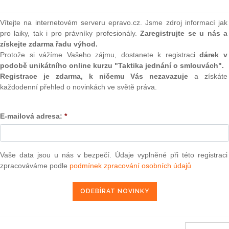
(onli
2
Vítejte na internetovém serveru epravo.cz. Jsme zdroj informací jak
ora 2011 — Mariën v. EEAS
Prakt
pro laiky, tak i pro právníky profesionály.
Zaregistrujte se u nás a
smluv
získejte zdarma řadu výhod.
Protože si vážíme Vašeho zájmu, dostanete k registraci
dárek v
0
podobě unikátního online kurzu "Taktika jednání o smlouvách".
7. 5. 2011
Prakt
judik
Registrace je zdarma, k ničemu Vás nezavazuje
a získáte
každodenní přehled o novinkách ve světě práva.
ONL
E-mailová adresa:
*
13 — ZZ v. Komise
Vnos
valor
soud
3 — CK v. Komise
— ZZ v. Komise
Vaše data jsou u nás v bezpečí. Údaje vyplněné při této registraci
Výpo
neom
zpracováváme podle
podmínek zpracování osobních údajů
užbu (druhého senátu) ze dne 21. března 2013 — Brune v. Komise
í — Zrušení rozhodnutí o nezapsání na seznam uchazečů vhodných k
Nová 
da legality — Námitka protiprávnosti vznesená proti rozhodnutí o
Změn
energ
2013 — Comune di Milano v. Komise
Čern
2013 — Sea Handling v. Komise