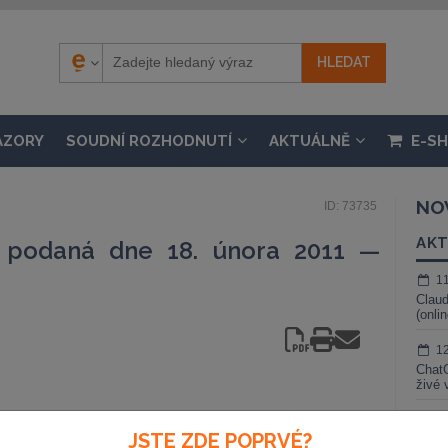
ÁZORY
SOUDNÍ ROZHODNUTÍ
AKTUÁLNĚ
E-S
NO
ID: 73735
AKT
a podaná dne 18. února 2011 —
1
Claud
(onli
1
ChatG
živé 
1
JSTE ZDE POPRVÉ?
Gemin