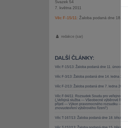
Svazek 54
7. května 2011
Věc F-15/11:
Žaloba podaná dne 18. ún
redakce (sar)
DALŠÍ ČLÁNKY:
Věc F-15/13: Žaloba podaná dne 11. února 20
Věc F-3/13: Žaloba podaná dne 14. ledna 201
Věc F-2/13: Žaloba podaná dne 7. ledna 2013 
Věc F-94/11: Rozsudek Soudu pro veřejnou sl
(„Veřejná služba — Všeobecné výběrové řízen
přijetí — Výkon pravomocného rozsudku — Zása
znovuotevření výběrového řízení“)
Věc T-167/13: Žaloba podaná dne 18. března 
Věc T-152/13: Žaloba podaná dne 15. března 