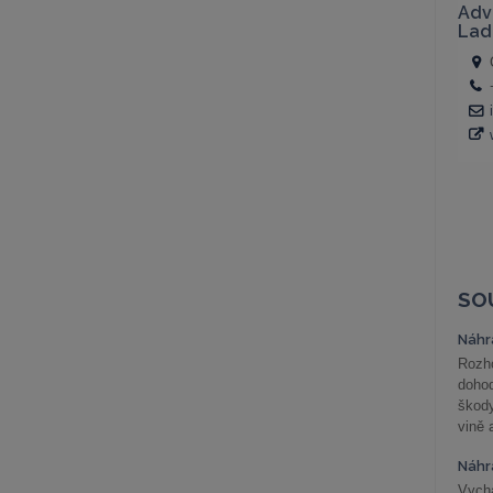
SO
Náhr
Rozho
doho
škod
vině 
Náhr
Vychá