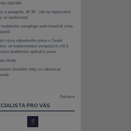
vání objížděk
s a paragrafy, díl 39.: Jak na organizační
y ve společnosti
y hudebního samplingu aneb konečně víme,
 pastiš
lní vývoj odpadového práva v České
lice: od implementace evropských cílů k
ickým problémům aplikační praxe
ada škody
oužení zkušební doby ze zákona po
novele