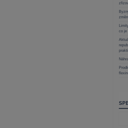
zřizo
Byzny
změn
Limit
co je
Aktuá
repub
prakt
Náhr
Prodl
flexi