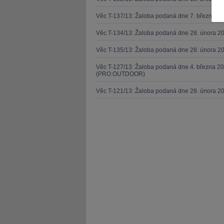
Věc T-137/13: Žaloba podaná dne 7. března 
Věc T-134/13: Žaloba podaná dne 28. února 20
Věc T-135/13: Žaloba podaná dne 28. února 20
JUDr. Tomá
Věc T-127/13: Žaloba podaná dne 4. března 20
(PRO OUTDOOR)
Kurzy le
Věc T-121/13: Žaloba podaná dne 28. února 2