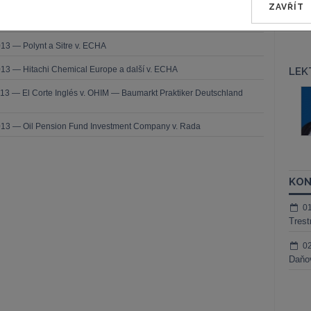
ZAVŘÍT
2013 — Saferoad RRS v. OHIM (MEGARAIL)
13 — Polynt a Sitre v. ECHA
13 — Hitachi Chemical Europe a další v. ECHA
LEK
š Nielsen
JUDr. Tomáš Sokol
13 — El Corte Inglés v. OHIM — Baumarkt Praktiker Deutschland
ktora
Kurzy lektora
013 — Oil Pension Fund Investment Company v. Rada
KON
0
Trest
0
Daňov