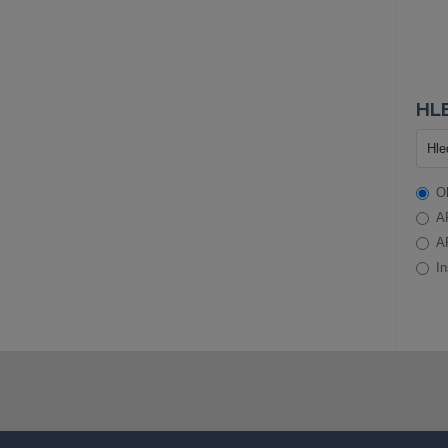
HLE
O
A
A
In