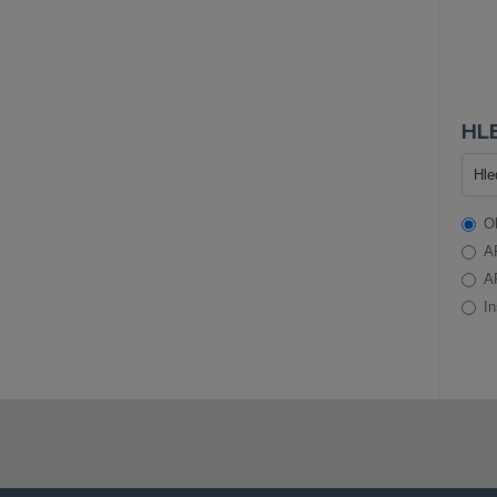
HLE
O
A
A
In