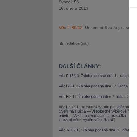
Svazek 56
16. února 2013
Věc F-80/12
: Usnesení Soudu pro veřejn
redakce (sar)
DALŠÍ ČLÁNKY:
Věc F-15/13: Žaloba podaná dne 11. února 20
Věc F-3/13: Žaloba podaná dne 14. ledna 201
Věc F-2/13: Žaloba podaná dne 7. ledna 2013 
Věc F-94/11: Rozsudek Soudu pro veřejnou sl
(„Veřejná služba — Všeobecné výběrové řízen
přijetí — Výkon pravomocného rozsudku — Zása
znovuotevření výběrového řízení“)
Věc T-167/13: Žaloba podaná dne 18. března 