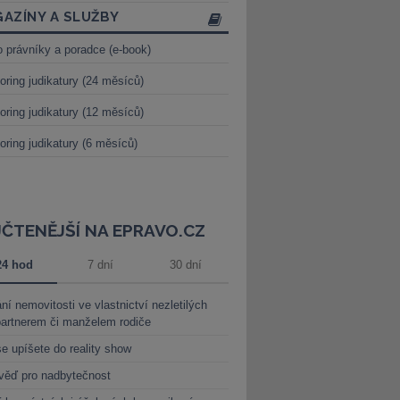
AZÍNY A SLUŽBY
o právníky a poradce (e-book)
oring judikatury (24 měsíců)
oring judikatury (12 měsíců)
oring judikatury (6 měsíců)
JČTENĚJŠÍ NA EPRAVO.CZ
24 hod
7 dní
30 dní
ní nemovitosti ve vlastnictví nezletilých
partnerem či manželem rodiče
e upíšete do reality show
věď pro nadbytečnost