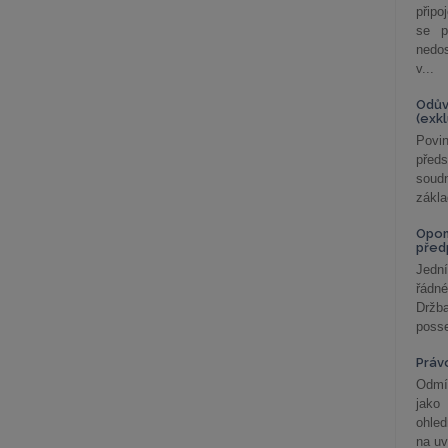
připo
se p
nedo
v...
Odův
(exk
Povin
před
soudn
zákla
Opom
před
Jední
řádné
Držba
posse
Práv
Odmít
jako
ohle
na uv