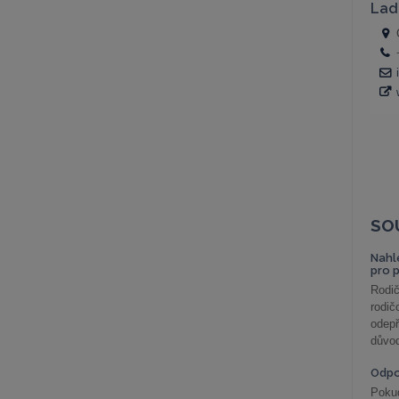
SO
Nahl
pro 
Rodič
rodič
odepř
důvod
Odp
Poku