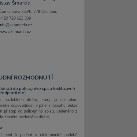
UDNÍ ROZHODNUTÍ
édnutí do policejního spisu (exkluzivně
předplatitele)
i nezletilého dítěte, který je nositelem
ovské odpovědnosti v plném rozsahu, nelze
ít přístup do policejního spisu, vedeného z
u zranění nezletilého dítěte,...
or
d není k podání v elektronické podobě