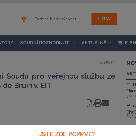
ÁZORY
SOUDNÍ ROZHODNUTÍ
AKTUÁLNĚ
E-S
NO
ID: 89344
AKT
í Soudu pro veřejnou službu ze
 de Bruin v. EIT
1
Claud
(onli
1
ChatG
živé 
1
JSTE ZDE POPRVÉ?
Gemin