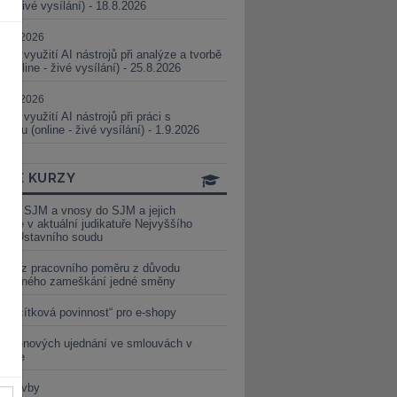
ne - živé vysílání) - 18.8.2026
5.08.2026
ické využití AI nástrojů při analýze a tvorbě
 (online - živé vysílání) - 25.8.2026
1.09.2026
ické využití AI nástrojů při práci s
aturou (online - živé vysílání) - 1.9.2026
INE KURZY
y ze SJM a vnosy do SJM a jejich
izace v aktuální judikatuře Nejvyššího
u a Ústavního soudu
věď z pracovního poměru z důvodu
luveného zameškání jedné směny
„tlačítková povinnost“ pro e-shopy
a cenových ujednání ve smlouvách v
etice
é stavby