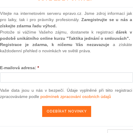
(onli
2
Vítejte na internetovém serveru epravo.cz. Jsme zdroj informací jak
Prakt
pro laiky, tak i pro právníky profesionály.
Zaregistrujte se u nás a
smluv
získejte zdarma řadu výhod.
ou službu ze dne 3. prosince 2012 — de Bruin v. EIT
Protože si vážíme Vašeho zájmu, dostanete k registraci
dárek v
0
podobě unikátního online kurzu "Taktika jednání o smlouvách".
Prakt
16. 2. 2013
judik
Registrace je zdarma, k ničemu Vás nezavazuje
a získáte
každodenní přehled o novinkách ve světě práva.
ONL
E-mailová adresa:
*
Vnos
13 — ZZ v. Komise
valor
soud
3 — CK v. Komise
Výpo
Vaše data jsou u nás v bezpečí. Údaje vyplněné při této registraci
— ZZ v. Komise
neom
zpracováváme podle
podmínek zpracování osobních údajů
užbu (druhého senátu) ze dne 21. března 2013 — Brune v. Komise
Nová 
í — Zrušení rozhodnutí o nezapsání na seznam uchazečů vhodných k
da legality — Námitka protiprávnosti vznesená proti rozhodnutí o
Změn
energ
2013 — Comune di Milano v. Komise
Čern