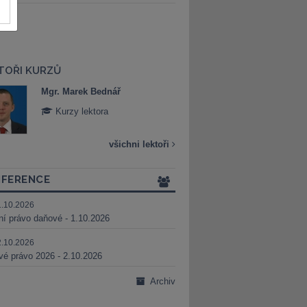
TOŘI KURZŮ
Mgr. Marek Bednář
Mgr. Veronika 
Kurzy lektora
Kurzy lektora
všichni lektoři
FERENCE
1.10.2026
ní právo daňové - 1.10.2026
2.10.2026
é právo 2026 - 2.10.2026
Archiv