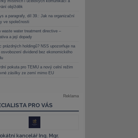
rky místních i účelových komunikací a
vání objížděk
s a paragrafy, díl 39.: Jak na organizační
y ve společnosti
 waste water treatment directive –
lativa a její dopady
c prázdných holdingů? NSS upozorňuje na
y osvobození dividend bez ekonomického
du
dní pokuta pro TEMU a nový celní režim
evné zásilky ze zemí mimo EU