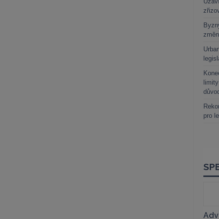
Uzaví
zřizo
Byzny
změn
Urban
legis
Kone
limit
důvo
Rekor
pro l