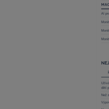
MAG
AI pr
Monit
Monit
Monit
NE
Užívá
dětí 
Než s
Výpo