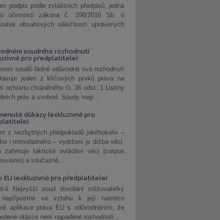
jen podpis podle zvláštních předpisů, jedná
o účinnosti zákona č. 298/2016 Sb. o
statek obsahových náležitostí upravených
odnění soudního rozhodnutí
luzivně pro předplatitele)
nost soudů řádně odůvodnit svá rozhodnutí
stavuje jeden z klíčových prvků práva na
í ochranu chráněného čl. 36 odst. 1 Listiny
dních práv a svobod. Soudy mají...
enuté důkazy (exkluzivně pro
platitele)
m z nezbytných předpokladů jakéhokoliv –
ho i mimořádného – vydržení je držba věci.
 zahrnuje faktické ovládání věci (corpus
ssionis) a současně...
o EU (exkluzivně pro předplatitele)
l-li Nejvyšší soud dovolání stěžovatelky
 nepřípustné ve vztahu k její námitce
dně aplikace práva EU s odůvodněním, že
edené otázce není napadené rozhodnutí...