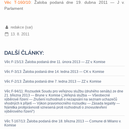
Věc T-160/10
: Žaloba podaná dne 19. dubna 2011 — J v.
Parlament
redakce (sar)
13. 8. 2011
DALŠÍ ČLÁNKY:
Věc F-15/13: Žaloba podaná dne 11. února 2013 — ZZ v. Komise
Věc F-3/13: Žaloba podaná dne 14. ledna 2013 — CK v. Komise
Věc F-2/13: Žaloba podaná dne 7. ledna 2013 — ZZ v. Komise
Věc F-94/11: Rozsudek Soudu pro veřejnou službu (druhého senátu) ze dne
21. března 2013 — Brune v. Komise („Veřejná služba — Všeobecné
výběrové řízení — Zrušení rozhodnutí o nezapsání na seznam uchazečů
vhodných k přijetí — Výkon pravomocného rozsudku — Zásada legality —
Námitka protiprávnosti vznesená proti rozhodnutí o znovuotevření
výběrového řízení“)
Věc T-167/13: Žaloba podaná dne 18. března 2013 — Comune di Milano v.
Komise