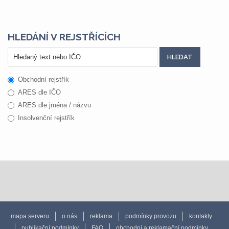
HLEDÁNÍ V REJSTŘÍCÍCH
Obchodní rejstřík
ARES dle IČO
ARES dle jména / názvu
Insolvenční rejstřík
mapa serveru
o nás
reklama
podmínky provozu
kontakty
publikační podmínky
FAQ
obchodní a reklamační podmínky