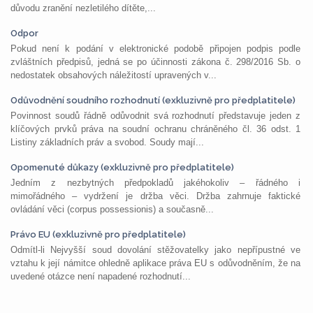
důvodu zranění nezletilého dítěte,...
Odpor
Pokud není k podání v elektronické podobě připojen podpis podle
zvláštních předpisů, jedná se po účinnosti zákona č. 298/2016 Sb. o
nedostatek obsahových náležitostí upravených v...
Odůvodnění soudního rozhodnutí (exkluzivně pro předplatitele)
Povinnost soudů řádně odůvodnit svá rozhodnutí představuje jeden z
klíčových prvků práva na soudní ochranu chráněného čl. 36 odst. 1
Listiny základních práv a svobod. Soudy mají...
Opomenuté důkazy (exkluzivně pro předplatitele)
Jedním z nezbytných předpokladů jakéhokoliv – řádného i
mimořádného – vydržení je držba věci. Držba zahrnuje faktické
ovládání věci (corpus possessionis) a současně...
Právo EU (exkluzivně pro předplatitele)
Odmítl-li Nejvyšší soud dovolání stěžovatelky jako nepřípustné ve
vztahu k její námitce ohledně aplikace práva EU s odůvodněním, že na
uvedené otázce není napadené rozhodnutí...