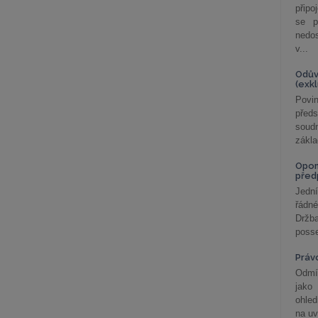
připo
se p
nedo
v...
Odův
(exk
Povin
před
soudn
zákla
Opom
před
Jední
řádné
Držba
posse
Práv
Odmít
jako
ohle
na uv