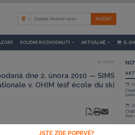
ÁZORY
SOUDNÍ ROZHODNUTÍ
AKTUÁLNĚ
E-S
NO
ID: 61674
AKT
podaná dne 2. února 2010 — SIMS
tionale v. OHIM (esf école du ski
1
Claud
(onli
1
ChatG
živé 
1
JSTE ZDE POPRVÉ?
Gemin