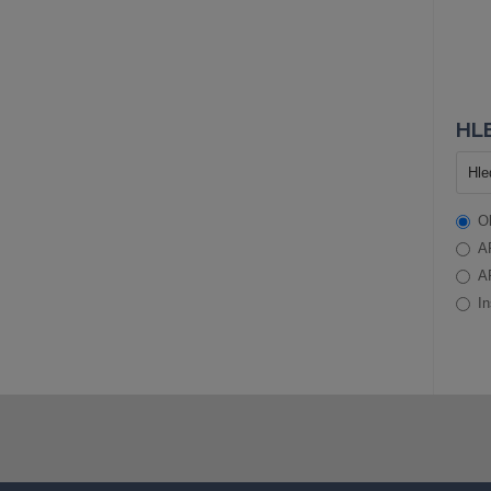
HLE
O
A
A
In