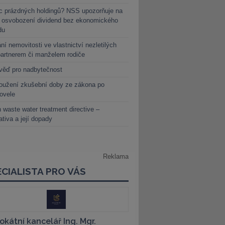
c prázdných holdingů? NSS upozorňuje na
y osvobození dividend bez ekonomického
du
ní nemovitosti ve vlastnictví nezletilých
partnerem či manželem rodiče
věď pro nadbytečnost
oužení zkušební doby ze zákona po
novele
 waste water treatment directive –
lativa a její dopady