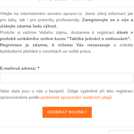
(onli
2
Vítejte na internetovém serveru epravo.cz. Jsme zdroj informací jak
Prakt
pro laiky, tak i pro právníky profesionály.
Zaregistrujte se u nás a
smluv
získejte zdarma řadu výhod.
ora 2010
— SIMS — Ecole de ski internationale v. OHIM (esf
Protože si vážíme Vašeho zájmu, dostanete k registraci
dárek v
0
podobě unikátního online kurzu "Taktika jednání o smlouvách".
Prakt
judik
Registrace je zdarma, k ničemu Vás nezavazuje
a získáte
každodenní přehled o novinkách ve světě práva.
17. 4. 2010
ONL
E-mailová adresa:
*
Vnos
valor
soud
13 — ZZ v. Komise
Výpo
Vaše data jsou u nás v bezpečí. Údaje vyplněné při této registraci
neom
3 — CK v. Komise
zpracováváme podle
podmínek zpracování osobních údajů
Nová 
— ZZ v. Komise
Změn
užbu (druhého senátu) ze dne 21. března 2013 — Brune v. Komise
í — Zrušení rozhodnutí o nezapsání na seznam uchazečů vhodných k
energ
da legality — Námitka protiprávnosti vznesená proti rozhodnutí o
Čern