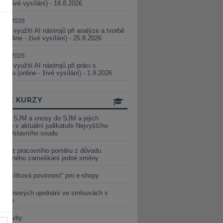
ne - živé vysílání) - 18.8.2026
5.08.2026
ické využití AI nástrojů při analýze a tvorbě
 (online - živé vysílání) - 25.8.2026
1.09.2026
ické využití AI nástrojů při práci s
aturou (online - živé vysílání) - 1.9.2026
INE KURZY
y ze SJM a vnosy do SJM a jejich
izace v aktuální judikatuře Nejvyššího
u a Ústavního soudu
věď z pracovního poměru z důvodu
luveného zameškání jedné směny
„tlačítková povinnost“ pro e-shopy
a cenových ujednání ve smlouvách v
etice
é stavby