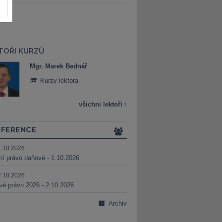
TOŘI KURZŮ
Mgr. Marek Bednář
Mgr. Veronika 
Kurzy lektora
Kurzy lektora
všichni lektoři
FERENCE
1.10.2026
ní právo daňové - 1.10.2026
2.10.2026
é právo 2026 - 2.10.2026
Archiv