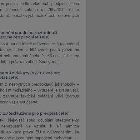
jen podpis podle zvláštních předpisů, jedná
o účinnosti zákona č. 298/2016 Sb. o
statek obsahových náležitostí upravených
odnění soudního rozhodnutí
luzivně pro předplatitele)
nost soudů řádně odůvodnit svá rozhodnutí
stavuje jeden z klíčových prvků práva na
í ochranu chráněného čl. 36 odst. 1 Listiny
dních práv a svobod. Soudy mají...
enuté důkazy (exkluzivně pro
platitele)
m z nezbytných předpokladů jakéhokoliv –
ho i mimořádného – vydržení je držba věci.
 zahrnuje faktické ovládání věci (corpus
ssionis) a současně...
o EU (exkluzivně pro předplatitele)
l-li Nejvyšší soud dovolání stěžovatelky
 nepřípustné ve vztahu k její námitce
dně aplikace práva EU s odůvodněním, že
edené otázce není napadené rozhodnutí...