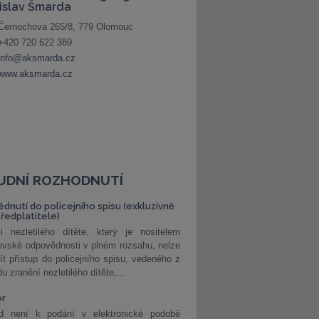
UDNÍ ROZHODNUTÍ
édnutí do policejního spisu (exkluzivně
předplatitele)
i nezletilého dítěte, který je nositelem
ovské odpovědnosti v plném rozsahu, nelze
ít přístup do policejního spisu, vedeného z
u zranění nezletilého dítěte,...
or
d není k podání v elektronické podobě