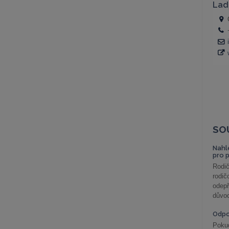
SO
Nahl
pro 
Rodič
rodič
odepř
důvod
Odp
Poku