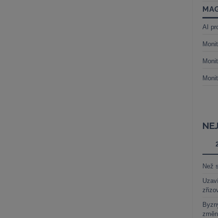
MAG
AI pr
Monit
Monit
Monit
NE
Než s
Uzaví
zřizo
Byzny
změn