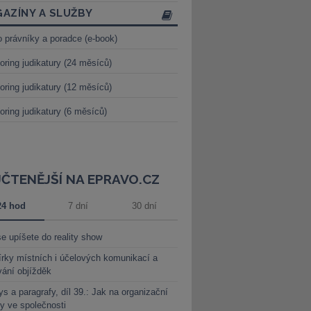
AZÍNY A SLUŽBY
o právníky a poradce (e-book)
oring judikatury (24 měsíců)
oring judikatury (12 měsíců)
oring judikatury (6 měsíců)
JČTENĚJŠÍ NA EPRAVO.CZ
24 hod
7 dní
30 dní
e upíšete do reality show
rky místních i účelových komunikací a
vání objížděk
s a paragrafy, díl 39.: Jak na organizační
y ve společnosti