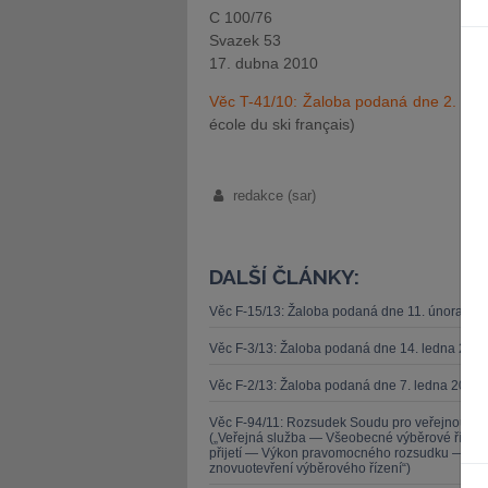
C 100/76
Svazek 53
17. dubna 2010
Věc T-41/10: Žaloba podaná dne 2. ún
école du ski français)
redakce (sar)
DALŠÍ ČLÁNKY:
Věc F-15/13: Žaloba podaná dne 11. února 20
Věc F-3/13: Žaloba podaná dne 14. ledna 201
Věc F-2/13: Žaloba podaná dne 7. ledna 2013 
Věc F-94/11: Rozsudek Soudu pro veřejnou sl
(„Veřejná služba — Všeobecné výběrové řízen
přijetí — Výkon pravomocného rozsudku — Zása
znovuotevření výběrového řízení“)