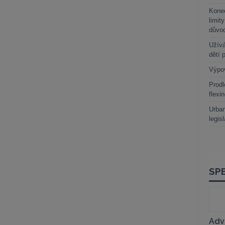
Kone
limit
důvo
Užívá
dětí 
Výpo
Prodl
flexi
Urban
legis