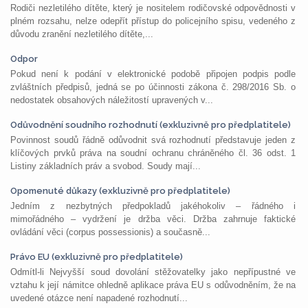
Rodiči nezletilého dítěte, který je nositelem rodičovské odpovědnosti v
plném rozsahu, nelze odepřít přístup do policejního spisu, vedeného z
důvodu zranění nezletilého dítěte,...
Odpor
Pokud není k podání v elektronické podobě připojen podpis podle
zvláštních předpisů, jedná se po účinnosti zákona č. 298/2016 Sb. o
nedostatek obsahových náležitostí upravených v...
Odůvodnění soudního rozhodnutí (exkluzivně pro předplatitele)
Povinnost soudů řádně odůvodnit svá rozhodnutí představuje jeden z
klíčových prvků práva na soudní ochranu chráněného čl. 36 odst. 1
Listiny základních práv a svobod. Soudy mají...
Opomenuté důkazy (exkluzivně pro předplatitele)
Jedním z nezbytných předpokladů jakéhokoliv – řádného i
mimořádného – vydržení je držba věci. Držba zahrnuje faktické
ovládání věci (corpus possessionis) a současně...
Právo EU (exkluzivně pro předplatitele)
Odmítl-li Nejvyšší soud dovolání stěžovatelky jako nepřípustné ve
vztahu k její námitce ohledně aplikace práva EU s odůvodněním, že na
uvedené otázce není napadené rozhodnutí...