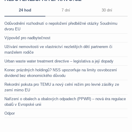
24 hod
7 dní
30 dní
Odůvodnění rozhodnutí o nepoložení předběžné otázky Soudnímu
dvoru EU
Výpověď pro nadbytečnost
Užívání nemovitosti ve vlastnictví nezletilých dětí partnerem či
manželem rodiče
Urban waste water treatment directive – legislativa a její dopady
Konec prázdných holdingů? NSS upozorňuje na limity osvobození
dividend bez ekonomického důvodu
Rekordní pokuta pro TEMU a nový celní režim pro levné zásilky ze
zemí mimo EU
Nařízení o obalech a obalových odpadech (PPWR) – nová éra regulace
obalů v Evropské unii
Odpor