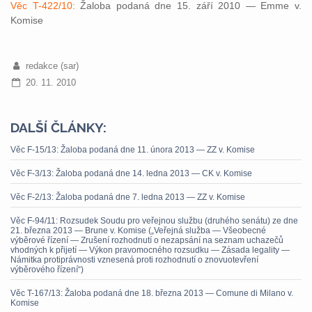
Věc T-422/10:
Žaloba podaná dne 15. září 2010 — Emme v.
Komise
redakce (sar)
20. 11. 2010
DALŠÍ ČLÁNKY:
Věc F-15/13: Žaloba podaná dne 11. února 2013 — ZZ v. Komise
Věc F-3/13: Žaloba podaná dne 14. ledna 2013 — CK v. Komise
Věc F-2/13: Žaloba podaná dne 7. ledna 2013 — ZZ v. Komise
Věc F-94/11: Rozsudek Soudu pro veřejnou službu (druhého senátu) ze dne
21. března 2013 — Brune v. Komise („Veřejná služba — Všeobecné
výběrové řízení — Zrušení rozhodnutí o nezapsání na seznam uchazečů
vhodných k přijetí — Výkon pravomocného rozsudku — Zásada legality —
Námitka protiprávnosti vznesená proti rozhodnutí o znovuotevření
výběrového řízení“)
Věc T-167/13: Žaloba podaná dne 18. března 2013 — Comune di Milano v.
Komise