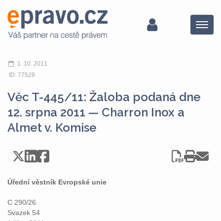
Menu
1. 10. 2011
ID: 77529
Věc T-445/11: Žaloba podaná dne
12. srpna 2011 — Charron Inox a
Almet v. Komise
Úřední věstník Evropské unie
C 290/26
Svazek 54