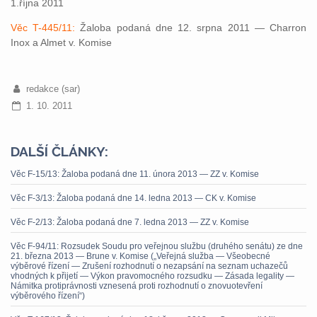
1.října 2011
Věc T-445/11:
Žaloba podaná dne 12. srpna 2011 — Charron
Inox a Almet v. Komise
redakce (sar)
1. 10. 2011
DALŠÍ ČLÁNKY:
Věc F-15/13: Žaloba podaná dne 11. února 2013 — ZZ v. Komise
Věc F-3/13: Žaloba podaná dne 14. ledna 2013 — CK v. Komise
Věc F-2/13: Žaloba podaná dne 7. ledna 2013 — ZZ v. Komise
Věc F-94/11: Rozsudek Soudu pro veřejnou službu (druhého senátu) ze dne
21. března 2013 — Brune v. Komise („Veřejná služba — Všeobecné
výběrové řízení — Zrušení rozhodnutí o nezapsání na seznam uchazečů
vhodných k přijetí — Výkon pravomocného rozsudku — Zásada legality —
Námitka protiprávnosti vznesená proti rozhodnutí o znovuotevření
výběrového řízení“)