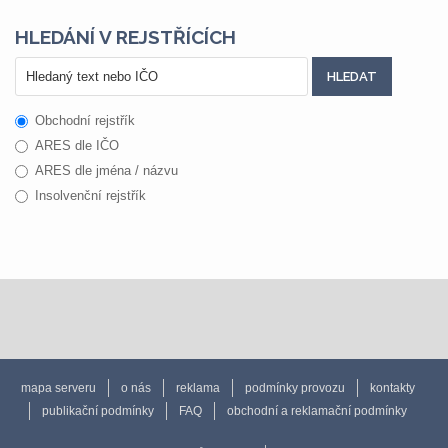
HLEDÁNÍ V REJSTŘÍCÍCH
Obchodní rejstřík
ARES dle IČO
ARES dle jména / názvu
Insolvenční rejstřík
mapa serveru
o nás
reklama
podmínky provozu
kontakty
publikační podmínky
FAQ
obchodní a reklamační podmínky