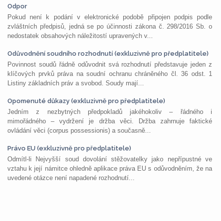
Odpor
Pokud není k podání v elektronické podobě připojen podpis podle
zvláštních předpisů, jedná se po účinnosti zákona č. 298/2016 Sb. o
nedostatek obsahových náležitostí upravených v...
Odůvodnění soudního rozhodnutí (exkluzivně pro předplatitele)
Povinnost soudů řádně odůvodnit svá rozhodnutí představuje jeden z
klíčových prvků práva na soudní ochranu chráněného čl. 36 odst. 1
Listiny základních práv a svobod. Soudy mají...
Opomenuté důkazy (exkluzivně pro předplatitele)
Jedním z nezbytných předpokladů jakéhokoliv – řádného i
mimořádného – vydržení je držba věci. Držba zahrnuje faktické
ovládání věci (corpus possessionis) a současně...
Právo EU (exkluzivně pro předplatitele)
Odmítl-li Nejvyšší soud dovolání stěžovatelky jako nepřípustné ve
vztahu k její námitce ohledně aplikace práva EU s odůvodněním, že na
uvedené otázce není napadené rozhodnutí...