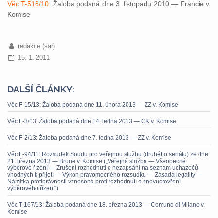
Věc T-516/10:
Žaloba podaná dne 3. listopadu 2010 — Francie v.
Komise
redakce (sar)
15. 1. 2011
DALŠÍ ČLÁNKY:
Věc F-15/13: Žaloba podaná dne 11. února 2013 — ZZ v. Komise
Věc F-3/13: Žaloba podaná dne 14. ledna 2013 — CK v. Komise
Věc F-2/13: Žaloba podaná dne 7. ledna 2013 — ZZ v. Komise
Věc F-94/11: Rozsudek Soudu pro veřejnou službu (druhého senátu) ze dne
21. března 2013 — Brune v. Komise („Veřejná služba — Všeobecné
výběrové řízení — Zrušení rozhodnutí o nezapsání na seznam uchazečů
vhodných k přijetí — Výkon pravomocného rozsudku — Zásada legality —
Námitka protiprávnosti vznesená proti rozhodnutí o znovuotevření
výběrového řízení“)
Věc T-167/13: Žaloba podaná dne 18. března 2013 — Comune di Milano v.
Komise