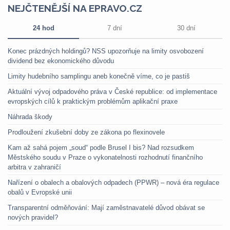
NEJČTENĚJŠÍ NA EPRAVO.CZ
24 hod
7 dní
30 dní
Konec prázdných holdingů? NSS upozorňuje na limity osvobození
dividend bez ekonomického důvodu
Limity hudebního samplingu aneb konečně víme, co je pastiš
Aktuální vývoj odpadového práva v České republice: od implementace
evropských cílů k praktickým problémům aplikační praxe
Náhrada škody
Prodloužení zkušební doby ze zákona po flexinovele
Kam až sahá pojem „soud“ podle Brusel I bis? Nad rozsudkem
Městského soudu v Praze o vykonatelnosti rozhodnutí finančního
arbitra v zahraničí
Nařízení o obalech a obalových odpadech (PPWR) – nová éra regulace
obalů v Evropské unii
Transparentní odměňování: Mají zaměstnavatelé důvod obávat se
nových pravidel?