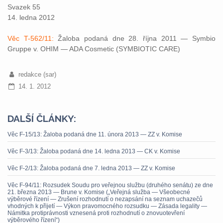
Svazek 55
14. ledna 2012
Věc T-562/11:
Žaloba podaná dne 28. října 2011 — Symbio
Gruppe v. OHIM — ADA Cosmetic (SYMBIOTIC CARE)
redakce (sar)
14. 1. 2012
DALŠÍ ČLÁNKY:
Věc F-15/13: Žaloba podaná dne 11. února 2013 — ZZ v. Komise
Věc F-3/13: Žaloba podaná dne 14. ledna 2013 — CK v. Komise
Věc F-2/13: Žaloba podaná dne 7. ledna 2013 — ZZ v. Komise
Věc F-94/11: Rozsudek Soudu pro veřejnou službu (druhého senátu) ze dne
21. března 2013 — Brune v. Komise („Veřejná služba — Všeobecné
výběrové řízení — Zrušení rozhodnutí o nezapsání na seznam uchazečů
vhodných k přijetí — Výkon pravomocného rozsudku — Zásada legality —
Námitka protiprávnosti vznesená proti rozhodnutí o znovuotevření
výběrového řízení“)