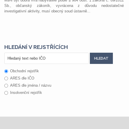
Má-li být dobrá víra nabyvatele podle § 984 odst. 1 zákona č. 89/2012
Sb., občanský zákoník, vyvrácena z důvodu nedostatečné
investigativní aktivity, musí obecný soud ústavně...
HLEDÁNÍ V REJSTŘÍCÍCH
Obchodní rejstřík
ARES dle IČO
ARES dle jména / názvu
Insolvenční rejstřík