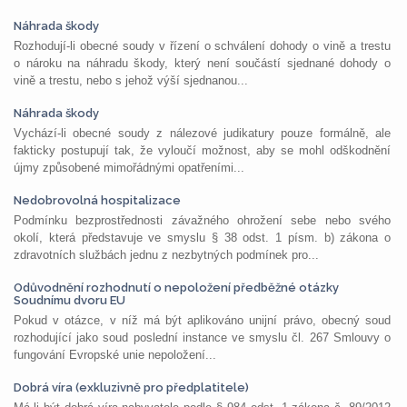
Náhrada škody
Rozhodují-li obecné soudy v řízení o schválení dohody o vině a trestu
o nároku na náhradu škody, který není součástí sjednané dohody o
vině a trestu, nebo s jehož výší sjednanou...
Náhrada škody
Vychází-li obecné soudy z nálezové judikatury pouze formálně, ale
fakticky postupují tak, že vyloučí možnost, aby se mohl odškodnění
újmy způsobené mimořádnými opatřeními...
Nedobrovolná hospitalizace
Podmínku bezprostřednosti závažného ohrožení sebe nebo svého
okolí, která představuje ve smyslu § 38 odst. 1 písm. b) zákona o
zdravotních službách jednu z nezbytných podmínek pro...
Odůvodnění rozhodnutí o nepoložení předběžné otázky
Soudnímu dvoru EU
Pokud v otázce, v níž má být aplikováno unijní právo, obecný soud
rozhodující jako soud poslední instance ve smyslu čl. 267 Smlouvy o
fungování Evropské unie nepoložení...
Dobrá víra (exkluzivně pro předplatitele)