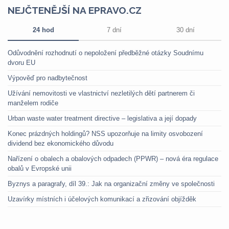
NEJČTENĚJŠÍ NA EPRAVO.CZ
24 hod
7 dní
30 dní
Odůvodnění rozhodnutí o nepoložení předběžné otázky Soudnímu
dvoru EU
Výpověď pro nadbytečnost
Užívání nemovitosti ve vlastnictví nezletilých dětí partnerem či
manželem rodiče
Urban waste water treatment directive – legislativa a její dopady
Konec prázdných holdingů? NSS upozorňuje na limity osvobození
dividend bez ekonomického důvodu
Nařízení o obalech a obalových odpadech (PPWR) – nová éra regulace
obalů v Evropské unii
Byznys a paragrafy, díl 39.: Jak na organizační změny ve společnosti
Uzavírky místních i účelových komunikací a zřizování objížděk