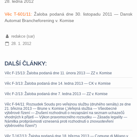
28. ledna 2012
Věc T-601/11:
Žaloba podaná dne 30. listopadu 2011 — Dansk
Automat Brancheforening v. Komise
redakce (sar)
28. 1. 2012
DALŠÍ ČLÁNKY:
Věc F-15/13: Žaloba podaná dne 11. února 2013 — ZZ v. Komise
Věc F-3/13: Žaloba podaná dne 14. ledna 2013 — CK v. Komise
Věc F-2/13: Žaloba podaná dne 7. ledna 2013 — ZZ v. Komise
Věc F-94/11: Rozsudek Soudu pro veřejnou službu (druhého senátu) ze dne
21. března 2013 — Brune v. Komise („Veřejná služba — Všeobecné
výběrové řízení — Zrušení rozhodnutí o nezapsání na seznam uchazečů
vhodných k přijetí — Výkon pravomocného rozsudku — Zásada legality —
Námitka protiprávnosti vznesená proti rozhodnutí o znovuotevření
výběrového řízení“)
Věc T-167/13: Žaloba podaná dne 18. března 2013 — Comune di Milano v.