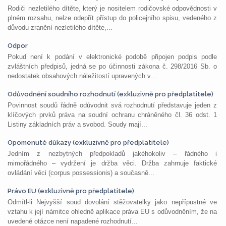
Rodiči nezletilého dítěte, který je nositelem rodičovské odpovědnosti v
plném rozsahu, nelze odepřít přístup do policejního spisu, vedeného z
důvodu zranění nezletilého dítěte,...
Odpor
Pokud není k podání v elektronické podobě připojen podpis podle
zvláštních předpisů, jedná se po účinnosti zákona č. 298/2016 Sb. o
nedostatek obsahových náležitostí upravených v...
Odůvodnění soudního rozhodnutí (exkluzivně pro předplatitele)
Povinnost soudů řádně odůvodnit svá rozhodnutí představuje jeden z
klíčových prvků práva na soudní ochranu chráněného čl. 36 odst. 1
Listiny základních práv a svobod. Soudy mají...
Opomenuté důkazy (exkluzivně pro předplatitele)
Jedním z nezbytných předpokladů jakéhokoliv – řádného i
mimořádného – vydržení je držba věci. Držba zahrnuje faktické
ovládání věci (corpus possessionis) a současně...
Právo EU (exkluzivně pro předplatitele)
Odmítl-li Nejvyšší soud dovolání stěžovatelky jako nepřípustné ve
vztahu k její námitce ohledně aplikace práva EU s odůvodněním, že na
uvedené otázce není napadené rozhodnutí...