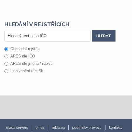
HLEDÁNÍ V REJSTŘÍCÍCH
Obchodní rejstřík
ARES dle IČO
ARES dle jména / názvu
Insolvenční rejstřík
mapa serveru
o nás
reklama
podmínky provozu
kontakty