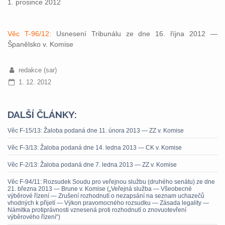
1. prosince 2012
Věc T-96/12:
Usnesení Tribunálu ze dne 16. října 2012 —
Španělsko v. Komise
redakce (sar)
1. 12. 2012
DALŠÍ ČLÁNKY:
Věc F-15/13: Žaloba podaná dne 11. února 2013 — ZZ v. Komise
Věc F-3/13: Žaloba podaná dne 14. ledna 2013 — CK v. Komise
Věc F-2/13: Žaloba podaná dne 7. ledna 2013 — ZZ v. Komise
Věc F-94/11: Rozsudek Soudu pro veřejnou službu (druhého senátu) ze dne
21. března 2013 — Brune v. Komise („Veřejná služba — Všeobecné
výběrové řízení — Zrušení rozhodnutí o nezapsání na seznam uchazečů
vhodných k přijetí — Výkon pravomocného rozsudku — Zásada legality —
Námitka protiprávnosti vznesená proti rozhodnutí o znovuotevření
výběrového řízení“)