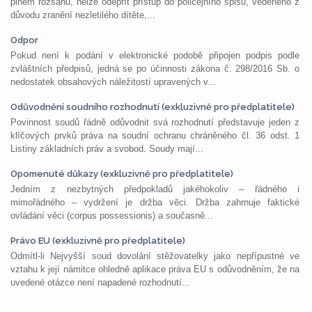
plném rozsahu, nelze odepřít přístup do policejního spisu, vedeného z
důvodu zranění nezletilého dítěte,...
Odpor
Pokud není k podání v elektronické podobě připojen podpis podle
zvláštních předpisů, jedná se po účinnosti zákona č. 298/2016 Sb. o
nedostatek obsahových náležitostí upravených v...
Odůvodnění soudního rozhodnutí (exkluzivně pro předplatitele)
Povinnost soudů řádně odůvodnit svá rozhodnutí představuje jeden z
klíčových prvků práva na soudní ochranu chráněného čl. 36 odst. 1
Listiny základních práv a svobod. Soudy mají...
Opomenuté důkazy (exkluzivně pro předplatitele)
Jedním z nezbytných předpokladů jakéhokoliv – řádného i
mimořádného – vydržení je držba věci. Držba zahrnuje faktické
ovládání věci (corpus possessionis) a současně...
Právo EU (exkluzivně pro předplatitele)
Odmítl-li Nejvyšší soud dovolání stěžovatelky jako nepřípustné ve
vztahu k její námitce ohledně aplikace práva EU s odůvodněním, že na
uvedené otázce není napadené rozhodnutí...