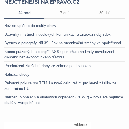
NEJČTENĚJŠÍ NA EPRAVO.CZ
24 hod
7 dní
30 dní
Než se upíšete do reality show
Uzavírky místních i účelových komunikací a zřizování objížděk
Byznys a paragrafy, díl 39.: Jak na organizační změny ve společnosti
Konec prázdných holdingů? NSS upozorňuje na limity osvobození
dividend bez ekonomického důvodu
Prodloužení zkušební doby ze zákona po flexinovele
Náhrada škody
Rekordní pokuta pro TEMU a nový celní režim pro levné zásilky ze
zemí mimo EU
Nařízení o obalech a obalových odpadech (PPWR) – nová éra regulace
obalů v Evropské unii