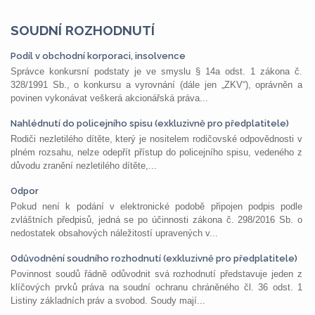
SOUDNÍ ROZHODNUTÍ
Podíl v obchodní korporaci, insolvence
Správce konkursní podstaty je ve smyslu § 14a odst. 1 zákona č.
328/1991 Sb., o konkursu a vyrovnání (dále jen „ZKV“), oprávněn a
povinen vykonávat veškerá akcionářská práva...
Nahlédnutí do policejního spisu (exkluzivně pro předplatitele)
Rodiči nezletilého dítěte, který je nositelem rodičovské odpovědnosti v
plném rozsahu, nelze odepřít přístup do policejního spisu, vedeného z
důvodu zranění nezletilého dítěte,...
Odpor
Pokud není k podání v elektronické podobě připojen podpis podle
zvláštních předpisů, jedná se po účinnosti zákona č. 298/2016 Sb. o
nedostatek obsahových náležitostí upravených v...
Odůvodnění soudního rozhodnutí (exkluzivně pro předplatitele)
Povinnost soudů řádně odůvodnit svá rozhodnutí představuje jeden z
klíčových prvků práva na soudní ochranu chráněného čl. 36 odst. 1
Listiny základních práv a svobod. Soudy mají...