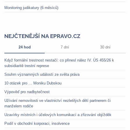
Monitoring judikatury (6 měsíců)
NEJČTENĚJŠÍ NA EPRAVO.CZ
24 hod
7 dní
30 dní
Když formální trestnost nestačí: co přinesl nález IV. ÚS 455/26 k
subsidiaritě trestní represe
Souhrn významných událostí ze světa práva
10 otázek pro … Moniku Dubskou
Výpověď pro nadbytečnost
Užívání nemovitosti ve vlastnictví nezletilých dětí partnerem či
manželem rodiče
Uzavírky místních i účelových komunikací a zřizování objížděk
Podíl v obchodní korporaci, insolvence