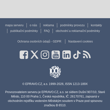
mapa serveru
o nás
reklama
podmínky provozu
kontakty
publikační podmínky
FAQ
obchodní a reklamační podmínky
Ochrana osobních údajů - GDPR
Nastavení cookies
© EPRAVO.CZ, a.s. 1999-2026, ISSN 1213-189X
Provozovatelem serveru je EPRAVO.CZ, a.s. se sídlem Dušní 907/10, Staré
Město, 110 00 Praha 1, Česká republika, IČ: 26170761, zapsaná v
obchodním rejstříku vedeném Městským soudem v Praze pod spisovou
značkou B 6510.