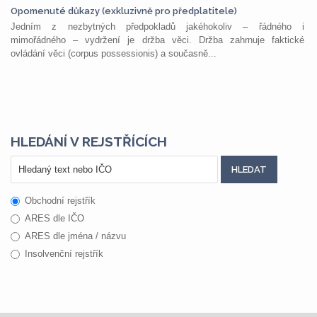
Opomenuté důkazy (exkluzivně pro předplatitele)
Jedním z nezbytných předpokladů jakéhokoliv – řádného i
mimořádného – vydržení je držba věci. Držba zahrnuje faktické
ovládání věci (corpus possessionis) a současně...
HLEDÁNÍ V REJSTŘÍCÍCH
Obchodní rejstřík
ARES dle IČO
ARES dle jména / názvu
Insolvenční rejstřík