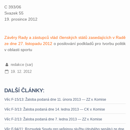
C 393/06
Svazek 55
19. prosince 2012
Závěry Rady a zástupců vlád členských států zasedajících v Radě
ze dne 27. listopadu 2012
o posilování podkladů pro tvorbu politik
v oblasti sportu
redakce (sar)
19. 12. 2012
DALŠÍ ČLÁNKY:
Věc F-15/13: Žaloba podaná dne 11. února 2013 — ZZ v. Komise
Věc F-3/13: Žaloba podaná dne 14. ledna 2013 — CK v. Komise
Věc F-2/13: Žaloba podaná dne 7. ledna 2013 — ZZ v. Komise
Věc F-94/11: Rozsudek Soudu pro veřejnou službu (druhého senátu) ze dne