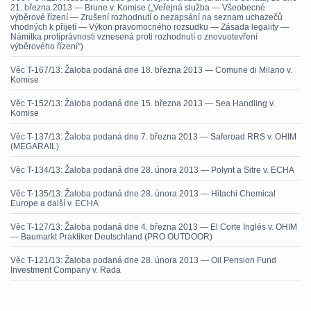
21. března 2013 — Brune v. Komise („Veřejná služba — Všeobecné
výběrové řízení — Zrušení rozhodnutí o nezapsání na seznam uchazečů
vhodných k přijetí — Výkon pravomocného rozsudku — Zásada legality —
Námitka protiprávnosti vznesená proti rozhodnutí o znovuotevření
výběrového řízení“)
Věc T-167/13: Žaloba podaná dne 18. března 2013 — Comune di Milano v.
Komise
Věc T-152/13: Žaloba podaná dne 15. března 2013 — Sea Handling v.
Komise
Věc T-137/13: Žaloba podaná dne 7. března 2013 — Saferoad RRS v. OHIM
(MEGARAIL)
Věc T-134/13: Žaloba podaná dne 28. února 2013 — Polynt a Sitre v. ECHA
Věc T-135/13: Žaloba podaná dne 28. února 2013 — Hitachi Chemical
Europe a další v. ECHA
Věc T-127/13: Žaloba podaná dne 4. března 2013 — El Corte Inglés v. OHIM
— Baumarkt Praktiker Deutschland (PRO OUTDOOR)
Věc T-121/13: Žaloba podaná dne 28. února 2013 — Oil Pension Fund
Investment Company v. Rada