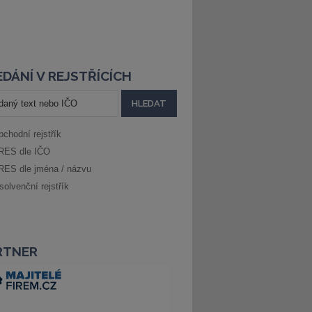
DÁNÍ V REJSTŘÍCÍCH
bchodní rejstřík
RES dle IČO
RES dle jména / názvu
solvenční rejstřík
RTNER