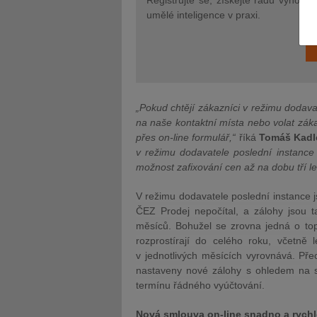
Registrujte se, získejte řadu výhod 
umělé inteligence v praxi.
JUDr. Tomáš Nielsen
JUDr. Tom
„Pokud chtějí zákazníci v režimu dodavat
Kurzy lektora
Kurzy le
na naše kontaktní místa nebo volat záka
přes on-line formulář,“
říká
Tomáš Kadle
v režimu dodavatele poslední instance j
možnost zafixování cen až na dobu tří le
V režimu dodavatele poslední instance js
ČEZ Prodej nepočítal, a zálohy jsou 
měsíců. Bohužel se zrovna jedná o top
rozprostírají do celého roku, včetně 
v jednotlivých měsících vyrovnává. Př
nastaveny nové zálohy s ohledem na s
termínu řádného vyúčtování.
Nová smlouva on-line snadno a rychle