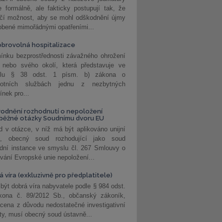
 formálně, ale fakticky postupují tak, že
učí možnost, aby se mohl odškodnění újmy
obené mimořádnými opatřeními...
brovolná hospitalizace
ínku bezprostřednosti závažného ohrožení
 nebo svého okolí, která představuje ve
lu § 38 odst. 1 písm. b) zákona o
votních službách jednu z nezbytných
nek pro...
odnění rozhodnutí o nepoložení
běžné otázky Soudnímu dvoru EU
 v otázce, v níž má být aplikováno unijní
o, obecný soud rozhodující jako soud
dní instance ve smyslu čl. 267 Smlouvy o
vání Evropské unie nepoložení...
 víra (exkluzivně pro předplatitele)
 být dobrá víra nabyvatele podle § 984 odst.
kona č. 89/2012 Sb., občanský zákoník,
cena z důvodu nedostatečné investigativní
ity, musí obecný soud ústavně...