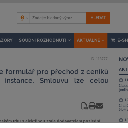
ÁZORY
SOUDNÍ ROZHODNUTÍ
AKTUÁLNĚ
E-S
NO
ID: 113777
AKT
ne formulář pro přechod z ceníků
í instance. Smlouvu lze celou
1
Claud
(onli
1
ChatG
živé 
1
eském trhu s elektřinou stala dodavatelem poslední
Gemin
ících společností, nabízí lidem rychlý a snadný