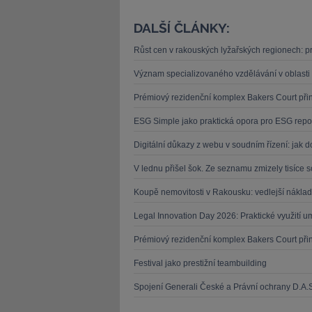
DALŠÍ ČLÁNKY:
Růst cen v rakouských lyžařských regionech: pr
Význam specializovaného vzdělávání v oblasti 
Prémiový rezidenční komplex Bakers Court přináš
ESG Simple jako praktická opora pro ESG repor
Digitální důkazy z webu v soudním řízení: jak d
V lednu přišel šok. Ze seznamu zmizely tisíce 
Koupě nemovitosti v Rakousku: vedlejší náklad
Legal Innovation Day 2026: Praktické využití um
Prémiový rezidenční komplex Bakers Court přináš
Festival jako prestižní teambuilding
Spojení Generali České a Právní ochrany D.A.S.