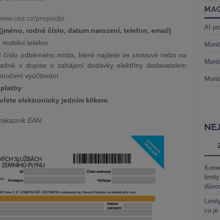
MAG
/www.cez.cz/prepisdpi
AI pr
(jméno, rodné číslo, datum narození, telefon, email)
a mobilní telefon
Monit
í číslo odběrného místa, které najdete ve smlouvě nebo na
Monit
padně v dopise o zahájení dodávky elektřiny dodavatelem
doručení vyúčtování
Monit
 platby
vřete elektronicky jedním klikem
zákazník EAN:
NE
Kone
limit
důvo
Limit
co je