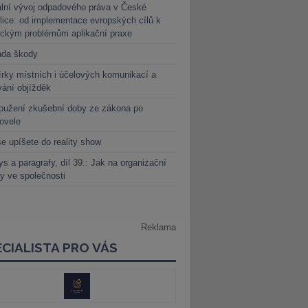
lní vývoj odpadového práva v České
lice: od implementace evropských cílů k
ickým problémům aplikační praxe
ada škody
rky místních i účelových komunikací a
vání objížděk
oužení zkušební doby ze zákona po
novele
e upíšete do reality show
s a paragrafy, díl 39.: Jak na organizační
y ve společnosti