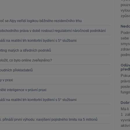
pouze
vylo
způs
oč se Alpy neřídí logikou běžného rezidenčního trhu
Nedo
obchodního práva v době rostoucí regulatorní náročnosti podnikání
Podm
sebe
í na realitní trh komfortní bydlení s 5* službami
smys
zdra
ting malých a středních podniků
podmí
oložit, co bylo online zveřejněno?
Odův
před
soudních překladatelů
Pokud
y v praxi
práv
posle
ělé inteligence v právní praxi
fungo
í na realitní trh komfortní bydlení s 5* službami
Dobrá
Má-li
1 zá
 přináší první výhodu: navýšení pojistného limitu na 5 milionů
vyvrá
aktiv