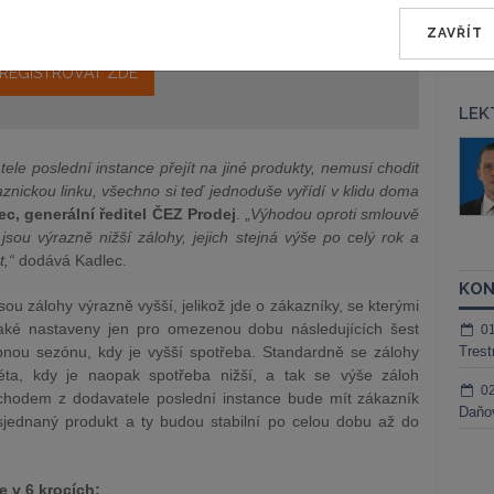
a jako dárek Vám zašleme aktuální online kurz na využití
ZAVŘÍT
REGISTROVAT ZDE
LEK
áš Sokol
JUDr. Martin Maisner, Ph.D.,
ele poslední instance přejít na jiné produkty, nemusí chodit
MCIArb
ktora
znickou linku, všechno si teď jednoduše vyřídí v klidu doma
Kurzy lektora
c, generální ředitel ČEZ Prodej
. „
Výhodou oproti smlouvě
sou výrazně nižší zálohy, jejich stejná výše po celý rok a
t,“
dodává Kadlec.
KON
ou zálohy výrazně vyšší, jelikož jde o zákazníky, se kterými
také nastaveny jen pro omezenou dobu následujících šest
0
nou sezónu, kdy je vyšší spotřeba. Standardně se zálohy
Trest
léta, kdy je naopak spotřeba nižší, a tak se výše záloh
0
echodem z dodavatele poslední instance bude mít zákazník
Daňov
jednaný produkt a ty budou stabilní po celou dobu až do
 v 6 krocích: