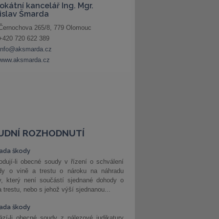
UDNÍ ROZHODNUTÍ
ada škody
dují-li obecné soudy v řízení o schválení
dy o vině a trestu o nároku na náhradu
y, který není součástí sjednané dohody o
a trestu, nebo s jehož výší sjednanou...
ada škody
zí-li obecné soudy z nálezové judikatury