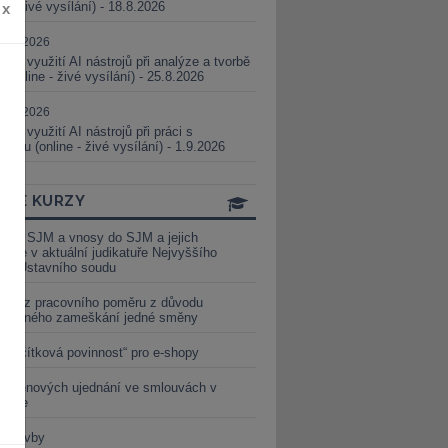
ne - živé vysílání) - 18.8.2026
x
5.08.2026
ické využití AI nástrojů při analýze a tvorbě
 (online - živé vysílání) - 25.8.2026
1.09.2026
ické využití AI nástrojů při práci s
aturou (online - živé vysílání) - 1.9.2026
INE KURZY
y ze SJM a vnosy do SJM a jejich
izace v aktuální judikatuře Nejvyššího
u a Ústavního soudu
věď z pracovního poměru z důvodu
luveného zameškání jedné směny
„tlačítková povinnost“ pro e-shopy
a cenových ujednání ve smlouvách v
etice
é stavby