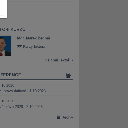
TOŘI KURZŮ
Mgr. Marek Bednář
Mgr. Veronika 
Kurzy lektora
Kurzy lektora
všichni lektoři
FERENCE
1.10.2026
ní právo daňové - 1.10.2026
2.10.2026
é právo 2026 - 2.10.2026
Archiv