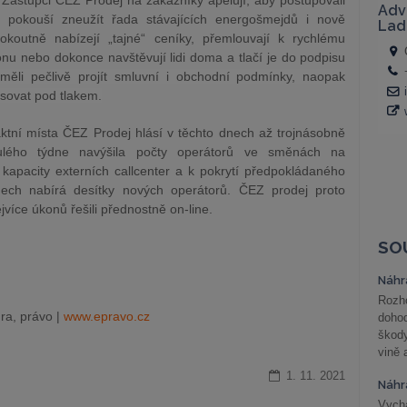
. Zástupci ČEZ Prodej na zákazníky apelují, aby postupovali
ž pokouší zneužít řada stávajících energošmejdů i nově
 pokoutně nabízejí „tajné“ ceníky, přemlouvají k rychlému
nu nebo dokonce navštěvují lidi doma a tlačí je do podpisu
 měli pečlivě projít smluvní i obchodní podmínky, naopak
sovat pod tlakem.
ktní místa ČEZ Prodej hlásí v těchto dnech až trojnásobně
ulého týdne navýšila počty operátorů ve směnách na
 kapacity externích callcenter a k pokrytí předpokládaného
nech nabírá desítky nových operátorů. ČEZ prodej proto
více úkonů řešili přednostně on-line.
SO
Náhr
Rozho
ra, právo |
www.epravo.cz
doho
škod
vině 
1. 11. 2021
Náhr
Vychá