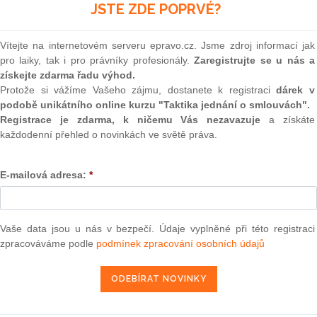
(onli
JSTE ZDE POPRVÉ?
ixní cenou. Nemusí nikam chodit ani volat, vše
ěhem několika málo minut.
2
Prakt
Vítejte na internetovém serveru epravo.cz. Jsme zdroj informací jak
smluv
v režimu DPI je možné celé on-line, není tedy nutné
pro laiky, tak i pro právníky profesionály.
Zaregistrujte se u nás a
ll centrum
získejte zdarma řadu výhod.
0
Protože si vážíme Vašeho zájmu, dostanete k registraci
dárek v
Prakt
judik
podobě unikátního online kurzu "Taktika jednání o smlouvách".
si ceny elektřiny na 1 až 3 roky
Registrace je zdarma, k ničemu Vás nezavazuje
a získáte
o strpení i aby běžné úkony řešili přednostně naší
každodenní přehled o novinkách ve světě práva.
ONL
z
Vnos
davatelem poslední instance pro zhruba 400 000 lidí, jejichž
E-mailová adresa:
*
valor
tšinou jde o zákazníky skupiny Bohemia Energy. Pro ty, kteří
soud
 s fixací 1-3 roky, připravil ČEZ Prodej jednoduchý on-line
Výpo
žít. Kontaktní pobočky i call centra jsou totiž v současné
neom
Vaše data jsou u nás v bezpečí. Údaje vyplněné při této registraci
íc nových lidí, přetížená a čekací lhůty jsou velmi dlouhé.
zpracováváme podle
podmínek zpracování osobních údajů
Nová 
Změn
energ
epravo.cz?
Čern