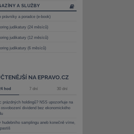
AZÍNY A SLUŽBY
o právníky a poradce (e-book)
oring judikatury (24 měsíců)
oring judikatury (12 měsíců)
oring judikatury (6 měsíců)
JČTENĚJŠÍ NA EPRAVO.CZ
24 hod
7 dní
30 dní
c prázdných holdingů? NSS upozorňuje na
y osvobození dividend bez ekonomického
du
y hudebního samplingu aneb konečně víme,
 pastiš