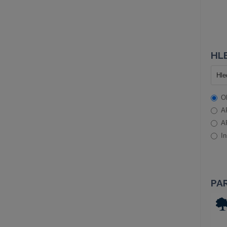
HLE
O
A
A
In
PA