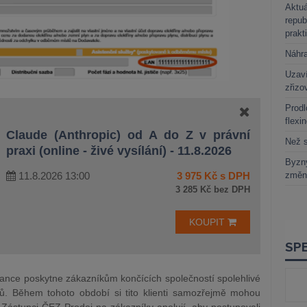
Aktuá
repub
prakt
Náhr
Uzaví
zřizo
Prodl
flexi
Claude (Anthropic) od A do Z v právní
Než s
praxi (online - živé vysílání) - 11.8.2026
Byzny
změn
11.8.2026 13:00
3 975 Kč s DPH
3 285 Kč bez DPH
KOUPIT
tance poskytne zákazníkům končících společností spolehlivé
ů. Během tohoto období si tito klienti samozřejmě mohou