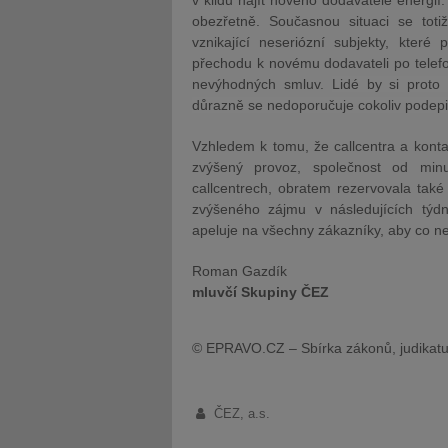
v klidu najít nového dodavatele energií
obezřetně. Současnou situaci se toti
vznikající neseriózní subjekty, které
přechodu k novému dodavateli po telefo
nevýhodných smluv.
Lidé by si proto
důrazně se nedoporučuje cokoliv podepi
Vzhledem k tomu, že callcentra a konta
zvýšený provoz, společnost od min
callcentrech, obratem rezervovala také
zvýšeného zájmu v následujících týd
apeluje na všechny zákazníky, aby co nej
Roman Gazdík
mluvčí Skupiny ČEZ
© EPRAVO.CZ – Sbírka zákonů, judikatu
ČEZ, a.s.