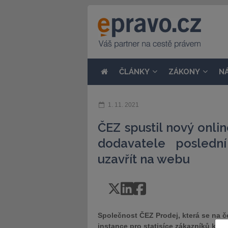
ČLÁNKY
ZÁKONY
N
1. 11. 2021
ČEZ spustil nový onli
dodavatele posledn
uzavřít na webu
Společnost ČEZ Prodej, která se na č
instance pro statisíce zákazníků konč